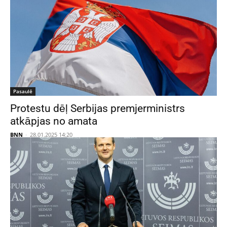
Pasaulē
Protestu dēļ Serbijas premjerministrs
atkāpjas no amata
BNN
-
28.01.2025 14:20