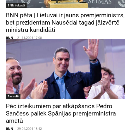
BNN fokusā
BNN pēta | Lietuvai ir jauns premjerministrs,
bet prezidentam Nausēdai tagad jāizvērtē
ministru kandidāti
BNN
-
21.11.2024 17:00
Pasaulē
Pēc izteikumiem par atkāpšanos Pedro
Sančess paliek Spānijas premjerministra
amatā
BNN
-
29.04.2024 13:42