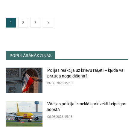
1
2
3
POPULĀRĀKĀS ZIŅAS
Polijas reakcija uz krievu raķeti – kļūda vai
prātīga nogaidīšana?
06.08.2026 15:15
Vācijas policija izmeklē spridzekli Leipcigas
lidostā
06.08.2026 15:13