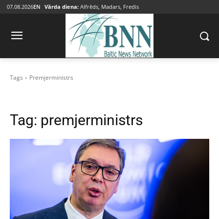
07.08.2026
EN
Vārda diena:
Alfrēds, Madars, Fredis
Tags
Premjerministrs
Tag:
premjerministrs