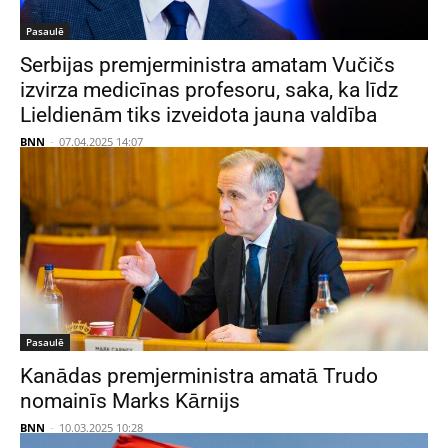
Pasaulē
Serbijas premjerministra amatam Vučičs
izvirza medicīnas profesoru, saka, ka līdz
Lieldienām tiks izveidota jauna valdība
BNN
-
07.04.2025 14:07
Pasaulē
Kanādas premjerministra amatā Trudo
nomainīs Marks Kārnijs
BNN
-
10.03.2025 10:28