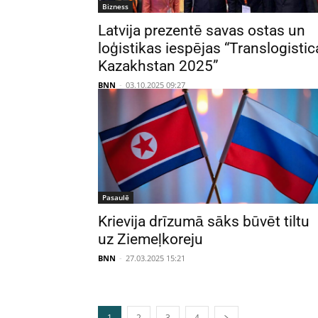
Bizness
Latvija prezentē savas ostas un
loģistikas iespējas “Translogistic
Kazakhstan 2025”
BNN
-
03.10.2025 09:27
Pasaulē
Krievija drīzumā sāks būvēt tiltu
uz Ziemeļkoreju
BNN
-
27.03.2025 15:21
1
2
3
4