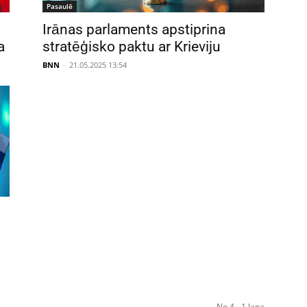
Pasaulē
Irānas parlaments apstiprina
a
stratēģisko paktu ar Krieviju
BNN
-
21.05.2025 13:54
No 4 - 1 lapa