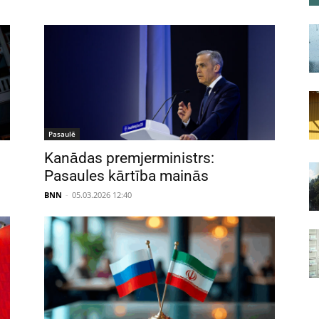
Pasaulē
Kanādas premjerministrs:
Pasaules kārtība mainās
BNN
-
05.03.2026 12:40