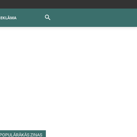
REKLĀMA
POPULĀRĀKĀS ZIŅAS