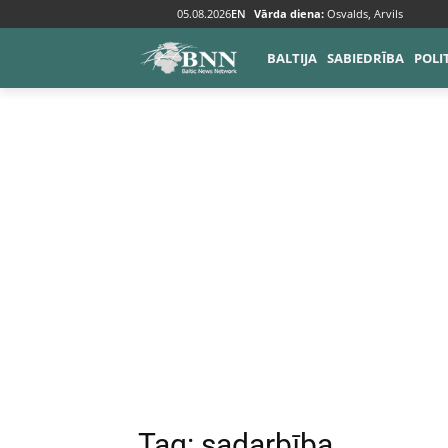
05.08.2026
EN
Vārda diena:
Osvalds, Arvils
Tags
Sadarbība
BALTIJA
SABIEDRĪBA
POLI
Tag:
sadarbība