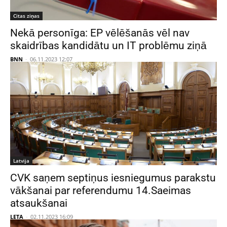
Citas ziņas
Nekā personīga: EP vēlēšanās vēl nav
skaidrības kandidātu un IT problēmu ziņā
BNN
-
06.11.2023 12:07
Latvija
CVK saņem septiņus iesniegumus parakstu
vākšanai par referendumu 14.Saeimas
atsaukšanai
LETA
-
02.11.2023 16:09