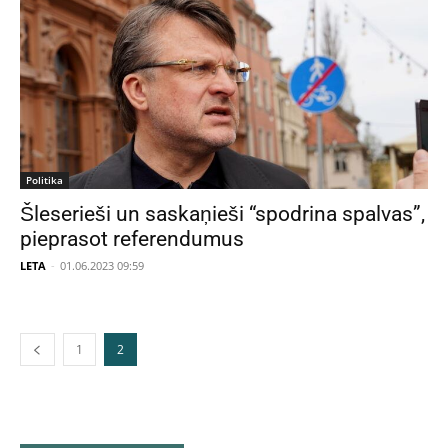
Politika
Šleserieši un saskaņieši “spodrina spalvas”,
pieprasot referendumus
LETA
-
01.06.2023 09:59
1
2