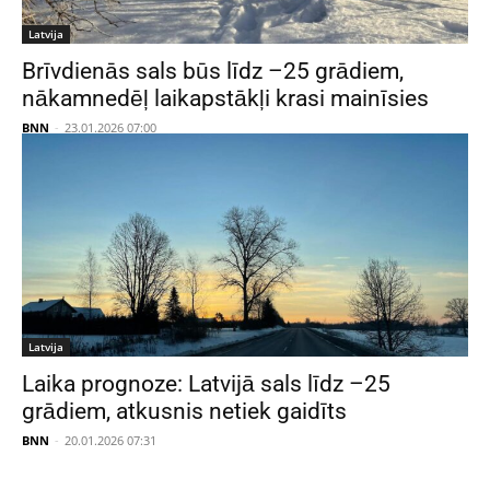
Latvija
Brīvdienās sals būs līdz –25 grādiem,
nākamnedēļ laikapstākļi krasi mainīsies
BNN
-
23.01.2026 07:00
Latvija
Laika prognoze: Latvijā sals līdz –25
grādiem, atkusnis netiek gaidīts
BNN
-
20.01.2026 07:31