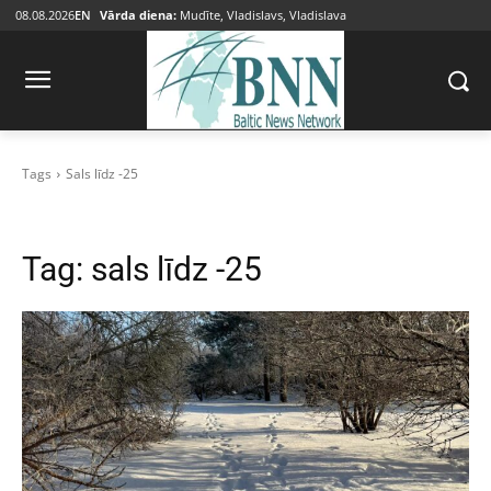
08.08.2026
EN
Vārda diena:
Mudīte, Vladislavs, Vladislava
Tags
Sals līdz -25
Tag:
sals līdz -25