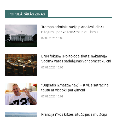
POPULĀRĀKĀS ZIŅAS
Trampa administrācija plāno izsludināt
rīkojumu par vakcīnām un autismu
07.08.2026 16:08
BNN fokusā | Politologa skats: nākamajā
Saeimā varas sadalījums var apmest kūleni
07.08.2026 16:03
“Dupsītis jāmazgā nav,” – Kivičs satracina
tautu ar viedokli par ģimeni
07.08.2026 16:02
Francija rīkos krīzes situācijas simulāciju