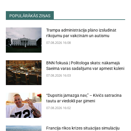
POPULĀRĀKĀS ZIŅAS
Trampa administrācija plāno izsludināt
rīkojumu par vakcīnām un autismu
07.08.2026 16:08
BNN fokusā | Politologa skats: nākamajā
Saeimā varas sadalījums var apmest kūleni
07.08.2026 16:03
“Dupsītis jāmazgā nav,” – Kivičs satracina
tautu ar viedokli par ģimeni
07.08.2026 16:02
Francija rīkos krīzes situācijas simulāciju