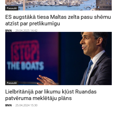
Pasaulē
ES augstākā tiesa Maltas zelta pasu shēmu
atzīst par pretlikumīgu
BNN
-
29.04.2025 14:42
Pasaulē
Lielbritānijā par likumu kļūst Ruandas
patvēruma meklētāju plāns
BNN
-
25.04.2024 15:30