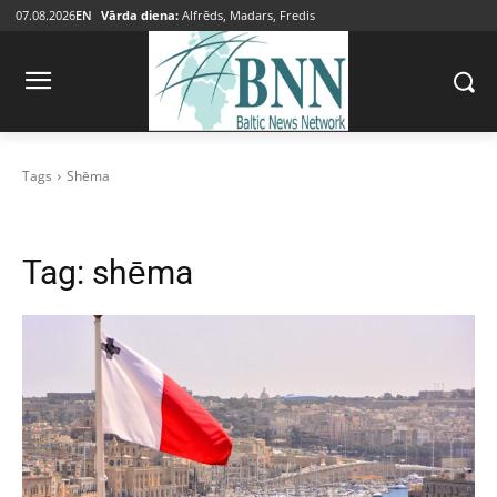
07.08.2026
EN
Vārda diena:
Alfrēds, Madars, Fredis
Tags
Shēma
Tag:
shēma