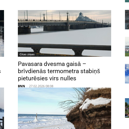
Citas ziņas
Pavasara dvesma gaisā –
s
brīvdienās termometra stabiņš
pieturēsies virs nulles
BNN
-
27.02.2026 08:08