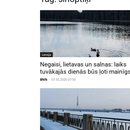
Latvija
Negaisi, lietavas un salnas: laiks
tuvākajās dienās būs ļoti mainīg
BNN
-
07.05.2026 07:50