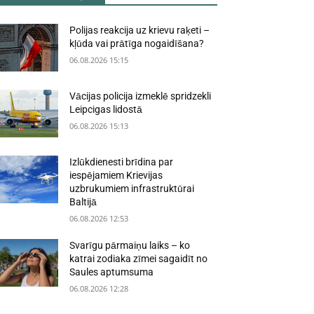
Polijas reakcija uz krievu raķeti –
kļūda vai prātīga nogaidīšana?
06.08.2026 15:15
Vācijas policija izmeklē spridzekli
Leipcigas lidostā
06.08.2026 15:13
Izlūkdienesti brīdina par
iespējamiem Krievijas
uzbrukumiem infrastruktūrai
Baltijā
06.08.2026 12:53
Svarīgu pārmaiņu laiks – ko
katrai zodiaka zīmei sagaidīt no
Saules aptumsuma
06.08.2026 12:28