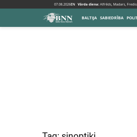
07.08.2026
EN
Vārda diena:
Alfrēds, Madars, Fredis
Tags
Sinoptiķi
BALTIJA
SABIEDRĪBA
POLI
Tag:
sinoptiķi