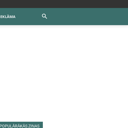
REKLĀMA
POPULĀRĀKĀS ZIŅAS