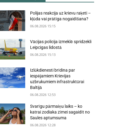
Polijas reakcija uz krievu raķeti –
kļūda vai prātīga nogaidīšana?
06.08.2026 15:15
Vācijas policija izmeklē spridzekli
Leipcigas lidostā
06.08.2026 15:13
Izlūkdienesti brīdina par
iespējamiem Krievijas
uzbrukumiem infrastruktūrai
Baltijā
06.08.2026 12:53
Svarīgu pārmaiņu laiks – ko
katrai zodiaka zīmei sagaidīt no
Saules aptumsuma
06.08.2026 12:28