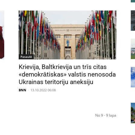
Pasaulē
i
Krievija, Baltkrievija un trīs citas
«demokrātiskas» valstis nenosoda
Ukrainas teritoriju aneksiju
BNN
-
13.10.2022 06:08
No 9 - 9 lapa