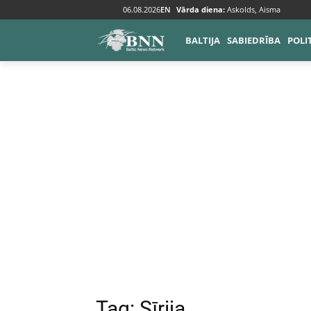
06.08.2026
EN
Vārda diena:
Askolds, Aisma
Tags
Sīrija
BALTIJA
SABIEDRĪBA
POLI
Tag:
Sīrija