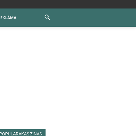
REKLĀMA
POPULĀRĀKĀS ZIŅAS