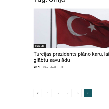
Pasaulē
Turcijas prezidents plāno karu, la
glābtu savu ādu
BNN
-
02.01.2023 11:45
...
1
7
8
9