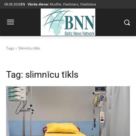
08.08.2026
EN
Vārda diena:
Mudīte, Vladislavs, Vladislava
Tags
Slimnīcu tīkls
Tag:
slimnīcu tīkls