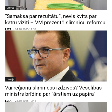
Latvija
“Samaksa par rezultātu”, nevis kvīts par
katru vizīti – VM prezentē slimnīcu reformu
LETA
-
24.10.2025 11:33
Latvija
Vai reģionu slimnīcas izdzīvos? Veselības
ministrs brīdina par “ārstiem uz papīra”
LETA
-
21.10.2025 10:48