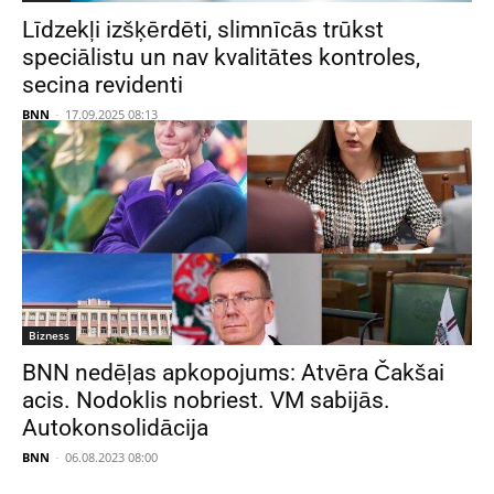
Līdzekļi izšķērdēti, slimnīcās trūkst
speciālistu un nav kvalitātes kontroles,
secina revidenti
BNN
-
17.09.2025 08:13
Bizness
BNN nedēļas apkopojums: Atvēra Čakšai
acis. Nodoklis nobriest. VM sabijās.
Autokonsolidācija
BNN
-
06.08.2023 08:00