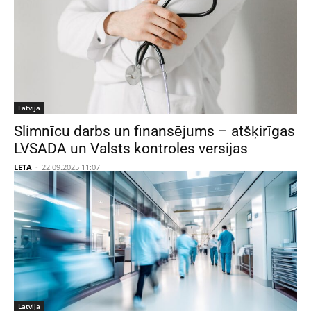
Latvija
Slimnīcu darbs un finansējums – atšķirīgas
LVSADA un Valsts kontroles versijas
LETA
-
22.09.2025 11:07
Latvija