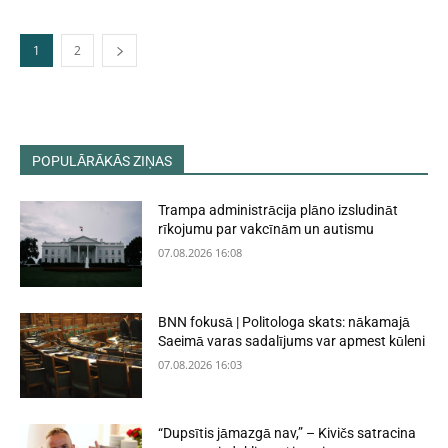
1
2
POPULĀRĀKĀS ZIŅAS
Trampa administrācija plāno izsludināt
rīkojumu par vakcīnām un autismu
07.08.2026 16:08
BNN fokusā | Politologa skats: nākamajā
Saeimā varas sadalījums var apmest kūleni
07.08.2026 16:03
“Dupsītis jāmazgā nav,” – Kivičs satracina