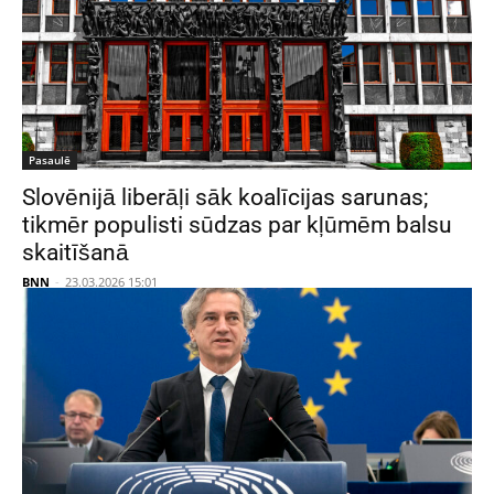
Pasaulē
Slovēnijā liberāļi sāk koalīcijas sarunas;
tikmēr populisti sūdzas par kļūmēm balsu
skaitīšanā
BNN
-
23.03.2026 15:01