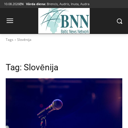
10.08.2026
EN
Vārda diena:
Brencis, Audris, Inuta, Audra
Tags
Slovēnija
Tag:
Slovēnija