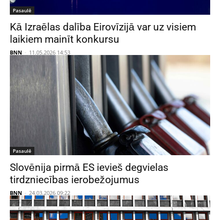
Pasaulē
Kā Izraēlas dalība Eirovīzijā var uz visiem
laikiem mainīt konkursu
BNN
-
11.05.2026 14:53
Pasaulē
Slovēnija pirmā ES ievieš degvielas
tirdzniecības ierobežojumus
BNN
-
24.03.2026 09:22