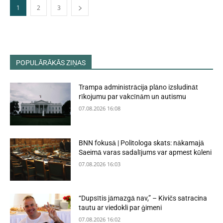
1
2
3
POPULĀRĀKĀS ZIŅAS
Trampa administrācija plāno izsludināt
rīkojumu par vakcīnām un autismu
07.08.2026 16:08
BNN fokusā | Politologa skats: nākamajā
Saeimā varas sadalījums var apmest kūleni
07.08.2026 16:03
“Dupsītis jāmazgā nav,” – Kivičs satracina
tautu ar viedokli par ģimeni
07.08.2026 16:02