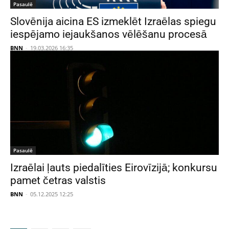
Pasaulē
Slovēnija aicina ES izmeklēt Izraēlas spiegu
iespējamo iejaukšanos vēlēšanu procesā
BNN
-
19.03.2026 16:35
Pasaulē
Izraēlai ļauts piedalīties Eirovīzijā; konkursu
pamet četras valstis
BNN
-
05.12.2025 12:25