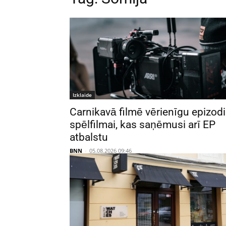
Izklaide
Carnikavā filmē vērienīgu epizod
spēlfilmai, kas saņēmusi arī EP
atbalstu
BNN
-
05.08.2026 09:46