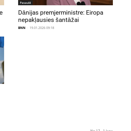
Pasaulē
ie
Dānijas premjerministre: Eiropa
nepakļausies šantāžai
BNN
-
19.01.2026 09:18
No 17 - 1 lapa