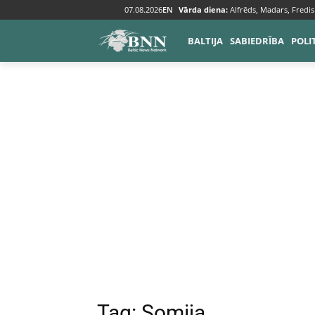
07.08.2026
EN
Vārda diena:
Alfrēds, Madars, Fredis
Tags
Somija
BALTIJA
SABIEDRĪBA
POLI
Tag:
Somija