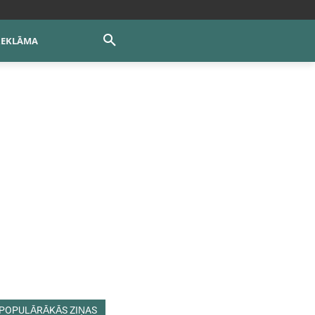
REKLĀMA
POPULĀRĀKĀS ZIŅAS