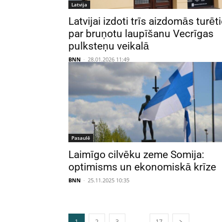
Latvija
Latvijai izdoti trīs aizdomās turēt
par bruņotu laupīšanu Vecrīgas
pulksteņu veikalā
BNN
-
28.01.2026 11:49
Pasaulē
Laimīgo cilvēku zeme Somija:
optimisms un ekonomiskā krīze
BNN
-
25.11.2025 10:35
...
1
2
3
17