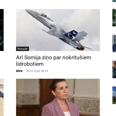
Pasaulē
i
Arī Somija ziņo par nokritušiem
lidrobotiem
BNN
-
30.03.2026 08:54