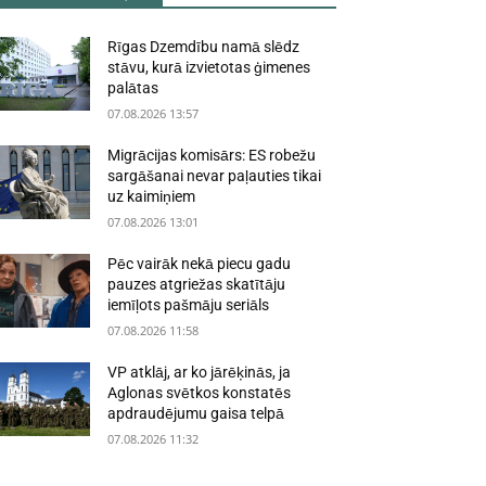
Rīgas Dzemdību namā slēdz
stāvu, kurā izvietotas ģimenes
palātas
07.08.2026 13:57
Migrācijas komisārs: ES robežu
sargāšanai nevar paļauties tikai
uz kaimiņiem
07.08.2026 13:01
Pēc vairāk nekā piecu gadu
pauzes atgriežas skatītāju
iemīļots pašmāju seriāls
07.08.2026 11:58
VP atklāj, ar ko jārēķinās, ja
Aglonas svētkos konstatēs
apdraudējumu gaisa telpā
07.08.2026 11:32