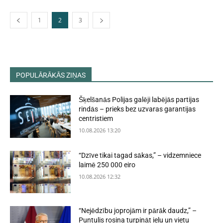
1
2
3
POPULĀRĀKĀS ZIŅAS
Šķelšanās Polijas galēji labējās partijas
rindās – prieks bez uzvaras garantijas
centristiem
10.08.2026 13:20
“Dzīve tikai tagad sākas,” – vidzemniece
laimē 250 000 eiro
10.08.2026 12:32
“Nejēdzību joprojām ir pārāk daudz,” –
Puntulis rosina turpināt ielu un vietu