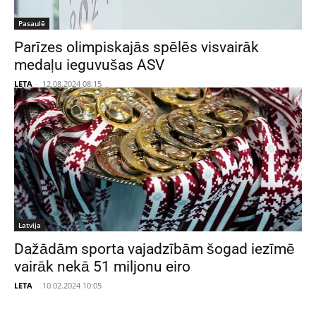
Pasaulē
Parīzes olimpiskajās spēlēs visvairāk
medaļu ieguvušas ASV
LETA
-
12.08.2024 08:15
Latvija
Dažādām sporta vajadzībām šogad iezīmē
vairāk nekā 51 miljonu eiro
LETA
-
10.02.2024 10:05