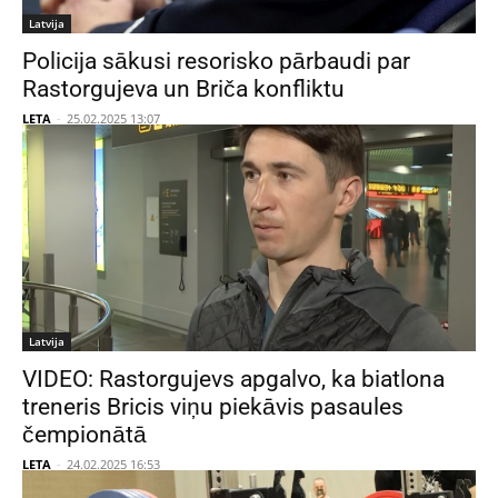
Latvija
Policija sākusi resorisko pārbaudi par
Rastorgujeva un Briča konfliktu
LETA
-
25.02.2025 13:07
Latvija
VIDEO: Rastorgujevs apgalvo, ka biatlona
treneris Bricis viņu piekāvis pasaules
čempionātā
LETA
-
24.02.2025 16:53