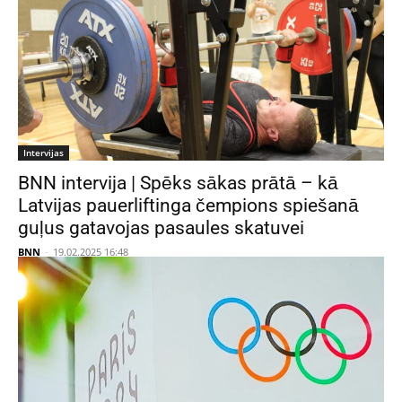
Intervijas
BNN intervija | Spēks sākas prātā – kā
Latvijas pauerliftinga čempions spiešanā
guļus gatavojas pasaules skatuvei
BNN
-
19.02.2025 16:48