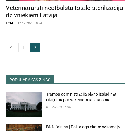
Veterinārārsti neatbalsta totālo sterilizāciju
dzīvniekiem Latvijā
LETA
-
12.12.2023 18:24
1
2
POPULĀRĀKĀS ZIŅAS
Trampa administrācija plāno izsludināt
rīkojumu par vakcīnām un autismu
07.08.2026 16:08
BNN fokusā | Politologa skats: nākamajā