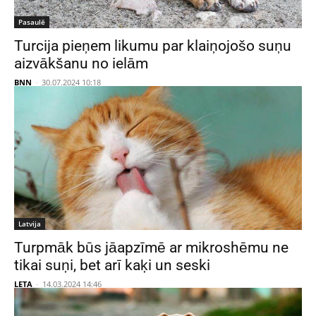
Pasaulē
Turcija pieņem likumu par klaiņojošo suņu
aizvākšanu no ielām
BNN
-
30.07.2024 10:18
Latvija
Turpmāk būs jāapzīmē ar mikroshēmu ne
tikai suņi, bet arī kaķi un seski
LETA
-
14.03.2024 14:46