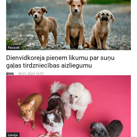
Pasaulē
Dienvidkoreja pieņem likumu par suņu
gaļas tirdzniecības aizliegumu
BNN
-
09.01.2024 10:57
Latvija