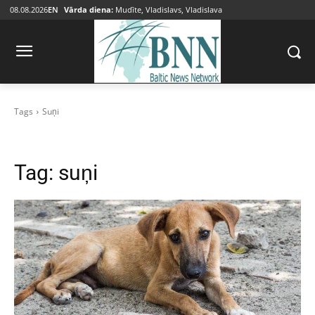
08.08.2026
EN
Vārda diena:
Mudīte, Vladislavs, Vladislava
Tags
Suņi
Tag:
suņi