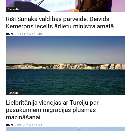
Pasaulē
Riši Sunaka valdības pārveide: Deivids
Kemerons iecelts ārlietu ministra amatā
BNN
-
13.11.2023 13:49
Pasaulē
Lielbritānija vienojas ar Turciju par
pasākumiem migrācijas plūsmas
mazināšanai
BNN
-
09.08.2023 11:13