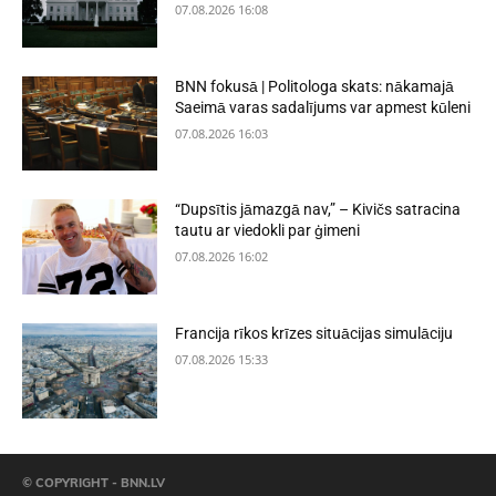
07.08.2026 16:08
BNN fokusā | Politologa skats: nākamajā
Saeimā varas sadalījums var apmest kūleni
07.08.2026 16:03
“Dupsītis jāmazgā nav,” – Kivičs satracina
tautu ar viedokli par ģimeni
07.08.2026 16:02
Francija rīkos krīzes situācijas simulāciju
07.08.2026 15:33
© COPYRIGHT - BNN.LV