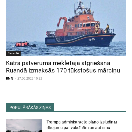
Pasaulē
Katra patvēruma meklētāja atgriešana
Ruandā izmaksās 170 tūkstošus mārciņu
BNN
-
27.06.2023 10:23
POPULĀRĀKĀS ZIŅAS
Trampa administrācija plāno izsludināt
rīkojumu par vakcīnām un autismu