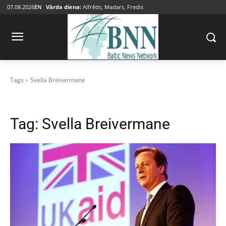
07.08.2026
EN
Vārda diena:
Alfrēds, Madars, Fredis
Tags
Svella Breivermane
Tag:
Svella Breivermane