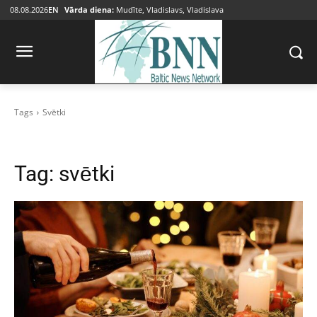
08.08.2026
EN
Vārda diena:
Mudīte, Vladislavs, Vladislava
Tags
Svētki
Tag:
svētki