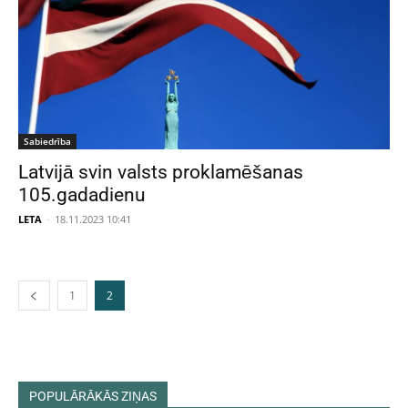
Sabiedrība
Latvijā svin valsts proklamēšanas
105.gadadienu
LETA
-
18.11.2023 10:41
1
2
POPULĀRĀKĀS ZIŅAS