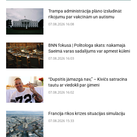
Trampa administrācija plāno izsludināt
rīkojumu par vakcīnām un autismu
07.08.2026 16:08
BNN fokusā | Politologa skats: nākamajā
Saeimā varas sadalījums var apmest kūleni
07.08.2026 16:03
“Dupsītis jāmazgā nav,” – Kivičs satracina
tautu ar viedokli par ģimeni
07.08.2026 16:02
Francija rīkos krīzes situācijas simulāciju
07.08.2026 15:33