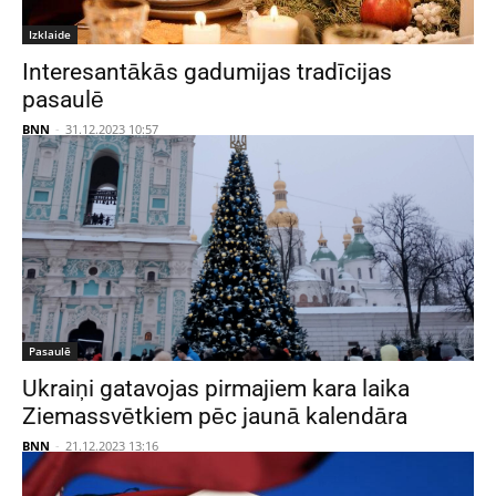
Izklaide
Interesantākās gadumijas tradīcijas
pasaulē
BNN
-
31.12.2023 10:57
Pasaulē
Ukraiņi gatavojas pirmajiem kara laika
Ziemassvētkiem pēc jaunā kalendāra
BNN
-
21.12.2023 13:16