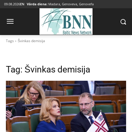
09.08.2026
EN
Vārda diena:
Madara, Genoveva, Genovefa
Tags
Švinkas demisija
Tag:
Švinkas demisija