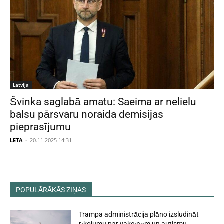
Latvija
Švinka saglabā amatu: Saeima ar nelielu
balsu pārsvaru noraida demisijas
pieprasījumu
LETA
-
20.11.2025 14:31
POPULĀRĀKĀS ZIŅAS
Trampa administrācija plāno izsludināt