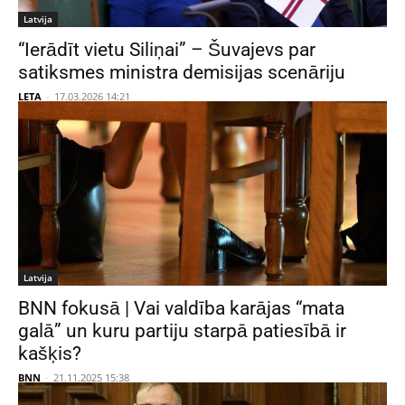
Latvija
“Ierādīt vietu Siliņai” – Šuvajevs par
satiksmes ministra demisijas scenāriju
LETA
-
17.03.2026 14:21
Latvija
BNN fokusā | Vai valdība karājas “mata
galā” un kuru partiju starpā patiesībā ir
kašķis?
BNN
-
21.11.2025 15:38