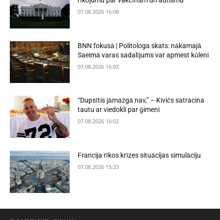
rīkojumu par vakcīnām un autismu
07.08.2026 16:08
BNN fokusā | Politologa skats: nākamajā
Saeimā varas sadalījums var apmest kūleni
07.08.2026 16:03
“Dupsītis jāmazgā nav,” – Kivičs satracina
tautu ar viedokli par ģimeni
07.08.2026 16:02
Francija rīkos krīzes situācijas simulāciju
07.08.2026 15:33