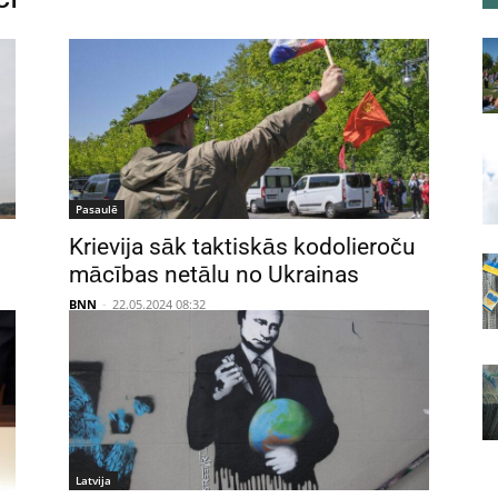
Pasaulē
Krievija sāk taktiskās kodolieroču
mācības netālu no Ukrainas
BNN
-
22.05.2024 08:32
Latvija