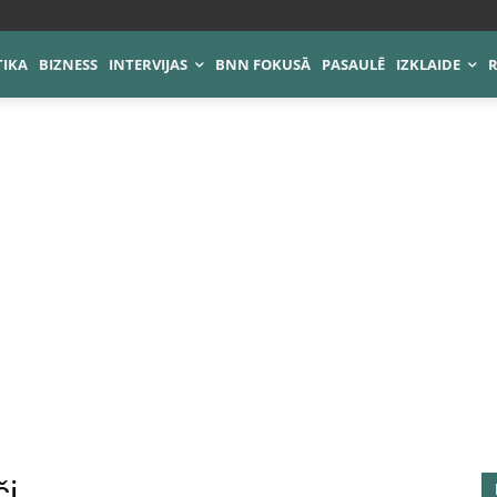
TIKA
BIZNESS
INTERVIJAS
BNN FOKUSĀ
PASAULĒ
IZKLAIDE
či