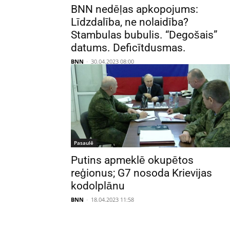
BNN nedēļas apkopojums:
Līdzdalība, ne nolaidība?
Stambulas bubulis. “Degošais”
datums. Deficītdusmas.
BNN
-
30.04.2023 08:00
Pasaulē
Putins apmeklē okupētos
reģionus; G7 nosoda Krievijas
kodolplānu
BNN
-
18.04.2023 11:58