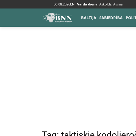
06.08.2026
EN
Vārda diena:
Askolds, Aisma
Tags
Taktiskie kodolieroči
BALTIJA
SABIEDRĪBA
POLI
Tag:
taktiskie kodoliero