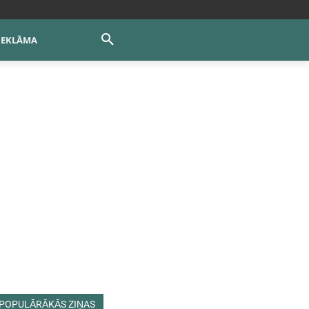
REKLĀMA
POPULĀRĀKĀS ZIŅAS