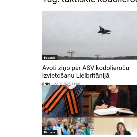
Pasaulē
Avoti ziņo par ASV kodolieroču
izvietošanu Lielbritānijā
BNN
-
22.07.2025 11:06
Bizness