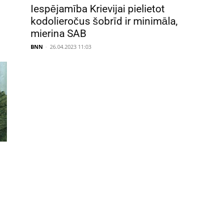
Iespējamība Krievijai pielietot
kodolieročus šobrīd ir minimāla,
mierina SAB
BNN
-
26.04.2023 11:03