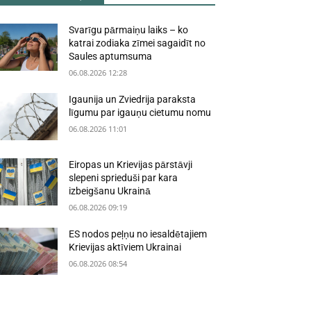
Svarīgu pārmaiņu laiks – ko
katrai zodiaka zīmei sagaidīt no
Saules aptumsuma
06.08.2026 12:28
Igaunija un Zviedrija paraksta
līgumu par igauņu cietumu nomu
06.08.2026 11:01
Eiropas un Krievijas pārstāvji
slepeni sprieduši par kara
izbeigšanu Ukrainā
06.08.2026 09:19
ES nodos peļņu no iesaldētajiem
Krievijas aktīviem Ukrainai
06.08.2026 08:54