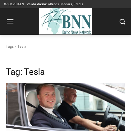
07.08.2026
EN
Vārda diena:
Alfrēds, Madars, Fredis
Tags
Tesla
Tag:
Tesla