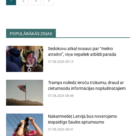
1
2
3
POPULĀRĀKĀS ZIŅAS
Sedokovu atkal nosauc par “melno
atraitni”, viņa nepaliek atbildi parādā
07.08.2026 09:13
Tramps noliedz ieroču trūkumu; draud ar
cietumsodu informācijas nopludinātājiem
07.08.2026 08:48
Nākamnedēļ Latvijā būs novērojams
iespaidīgs Saules aptumsums
07.08.2026 08:41