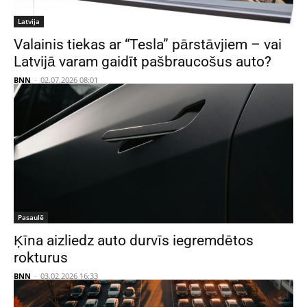
Latvija
Valainis tiekas ar “Tesla” pārstāvjiem – vai
Latvijā varam gaidīt pašbraucošus auto?
BNN
-
02.07.2026 08:01
Pasaulē
Ķīna aizliedz auto durvīs iegremdētos
rokturus
BNN
-
03.02.2026 16:33