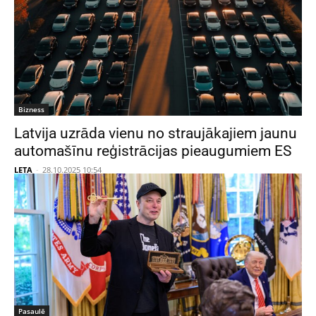
Bizness
Latvija uzrāda vienu no straujākajiem jaunu
automašīnu reģistrācijas pieaugumiem ES
LETA
-
28.10.2025 10:54
Pasaulē