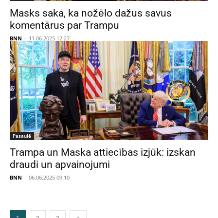
Masks saka, ka nožēlo dažus savus
komentārus par Trampu
BNN
-
11.06.2025 12:27
Pasaulē
Trampa un Maska attiecības izjūk: izskan
draudi un apvainojumi
BNN
-
06.06.2025 09:10