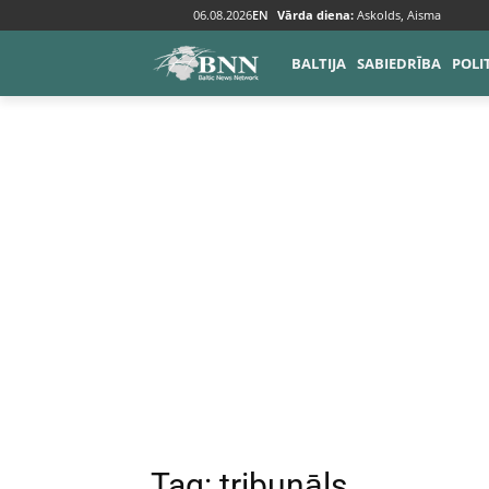
06.08.2026
EN
Vārda diena:
Askolds, Aisma
Tags
Tribunāls
BALTIJA
SABIEDRĪBA
POLI
Tag:
tribunāls