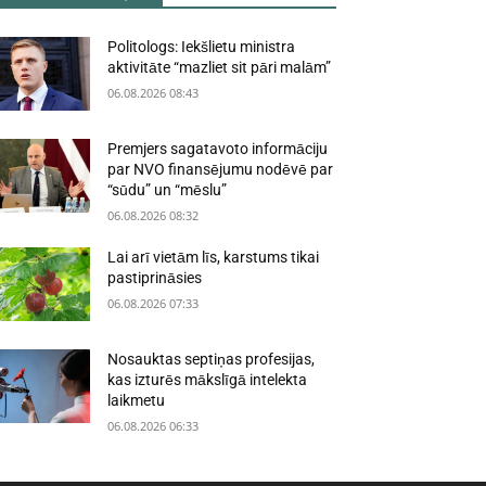
Politologs: Iekšlietu ministra
aktivitāte “mazliet sit pāri malām”
06.08.2026 08:43
Premjers sagatavoto informāciju
par NVO finansējumu nodēvē par
“sūdu” un “mēslu”
06.08.2026 08:32
Lai arī vietām līs, karstums tikai
pastiprināsies
06.08.2026 07:33
Nosauktas septiņas profesijas,
kas izturēs mākslīgā intelekta
laikmetu
06.08.2026 06:33