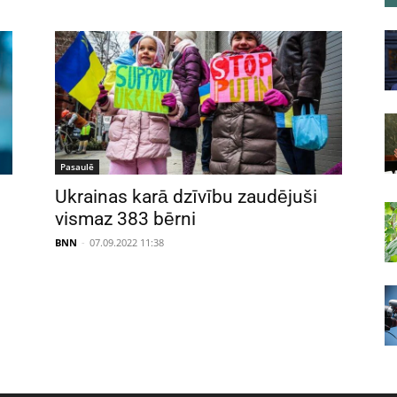
Pasaulē
Ukrainas karā dzīvību zaudējuši
vismaz 383 bērni
BNN
-
07.09.2022 11:38