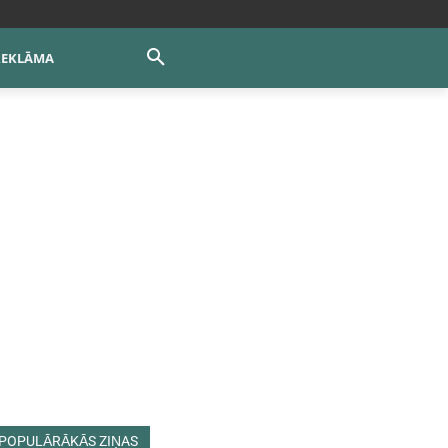
REKLĀMA
POPULĀRĀKĀS ZIŅAS