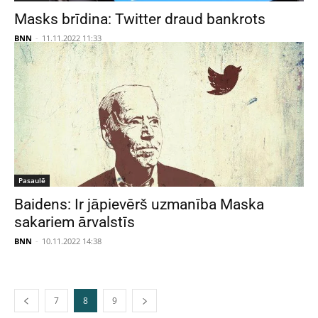
Masks brīdina: Twitter draud bankrots
BNN
-
11.11.2022 11:33
Pasaulē
Baidens: Ir jāpievērš uzmanība Maska
sakariem ārvalstīs
BNN
-
10.11.2022 14:38
7
8
9