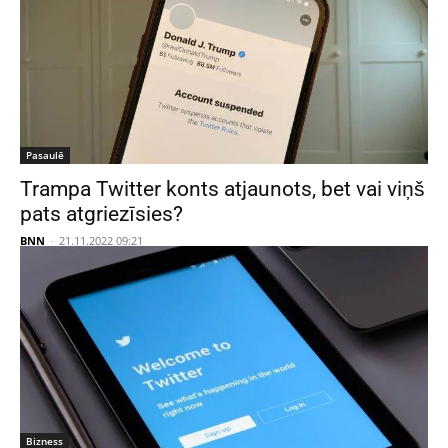
Pasaulē
Trampa Twitter konts atjaunots, bet vai viņš
pats atgriezīsies?
BNN
-
21.11.2022 09:21
Bizness