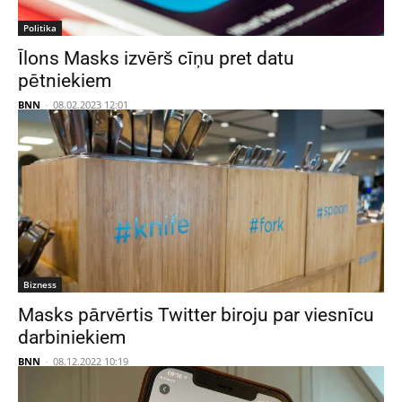
Politika
Īlons Masks izvērš cīņu pret datu
pētniekiem
BNN
-
08.02.2023 12:01
Bizness
Masks pārvērtis Twitter biroju par viesnīcu
darbiniekiem
BNN
-
08.12.2022 10:19