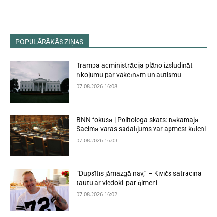
POPULĀRĀKĀS ZIŅAS
Trampa administrācija plāno izsludināt
rīkojumu par vakcīnām un autismu
07.08.2026 16:08
BNN fokusā | Politologa skats: nākamajā
Saeimā varas sadalījums var apmest kūleni
07.08.2026 16:03
“Dupsītis jāmazgā nav,” – Kivičs satracina
tautu ar viedokli par ģimeni
07.08.2026 16:02