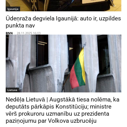
Igaunija
Ūdeņraža degviela Igaunijā: auto ir, uzpildes
punkta nav
BNN
-
28.11.2025 16:03
Lietuva
Nedēļa Lietuvā | Augstākā tiesa nolēma, ka
deputāts pārkāpis Konstitūciju; ministre
vērš prokuroru uzmanību uz prezidenta
paziņojumu par Volkova uzbrucēju