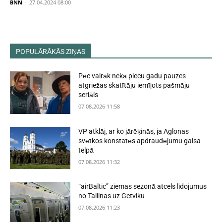
BNN
-
27.04.2024 08:00
POPULĀRĀKĀS ZIŅAS
Pēc vairāk nekā piecu gadu pauzes
atgriežas skatītāju iemīļots pašmāju
seriāls
07.08.2026 11:58
VP atklāj, ar ko jārēķinās, ja Aglonas
svētkos konstatēs apdraudējumu gaisa
telpā
07.08.2026 11:32
“airBaltic” ziemas sezonā atcels lidojumus
no Tallinas uz Getviku
07.08.2026 11:23