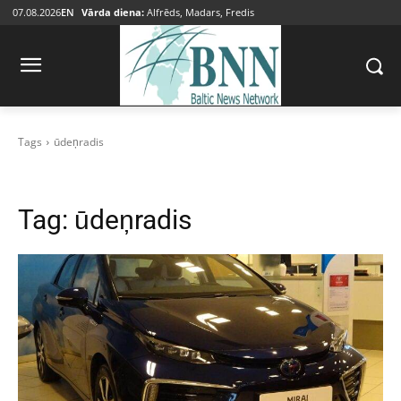
07.08.2026
EN
Vārda diena:
Alfrēds, Madars, Fredis
Tags
ūdeņradis
Tag:
ūdeņradis