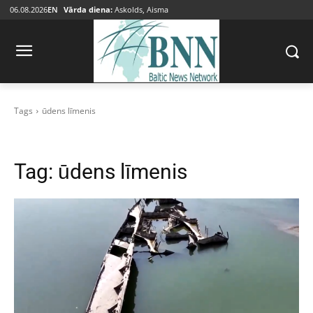
06.08.2026
EN
Vārda diena:
Askolds, Aisma
Tags
ūdens līmenis
Tag:
ūdens līmenis