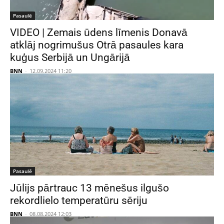
Pasaulē
VIDEO | Zemais ūdens līmenis Donavā
atklāj nogrimušus Otrā pasaules kara
kuģus Serbijā un Ungārijā
BNN
-
12.09.2024 11:20
Pasaulē
Jūlijs pārtrauc 13 mēnešus ilgušo
rekordlielo temperatūru sēriju
BNN
-
08.08.2024 12:03