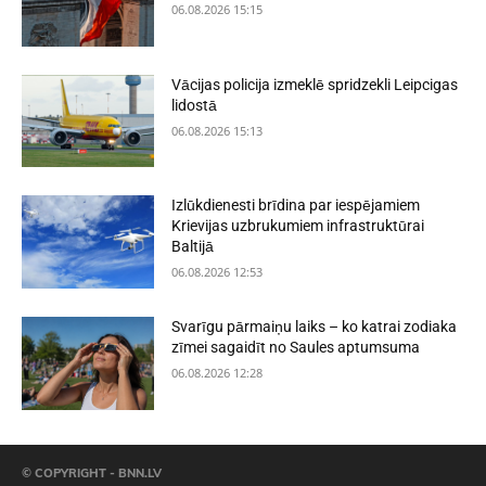
06.08.2026 15:15
Vācijas policija izmeklē spridzekli Leipcigas
lidostā
06.08.2026 15:13
Izlūkdienesti brīdina par iespējamiem
Krievijas uzbrukumiem infrastruktūrai
Baltijā
06.08.2026 12:53
Svarīgu pārmaiņu laiks – ko katrai zodiaka
zīmei sagaidīt no Saules aptumsuma
06.08.2026 12:28
© COPYRIGHT - BNN.LV