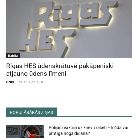
Baltija
Rīgas HES ūdenskrātuvē pakāpeniski
atjauno ūdens līmeni
BNN
-
29.09.2022 06:16
POPULĀRĀKĀS ZIŅAS
Polijas reakcija uz krievu raķeti – kļūda vai
prātīga nogaidīšana?