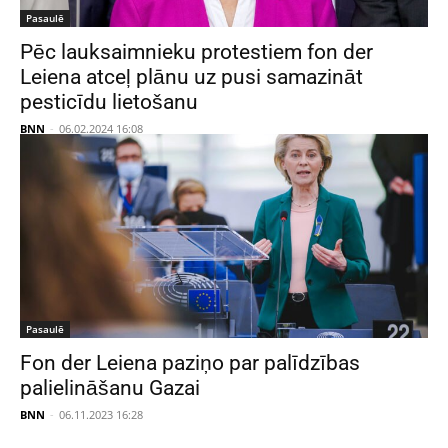
Pasaulē
Pēc lauksaimnieku protestiem fon der
Leiena atceļ plānu uz pusi samazināt
pesticīdu lietošanu
BNN
-
06.02.2024 16:08
Pasaulē
Fon der Leiena paziņo par palīdzības
palielināšanu Gazai
BNN
-
06.11.2023 16:28