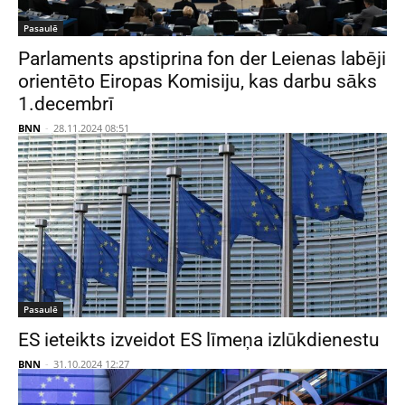
Pasaulē
Parlaments apstiprina fon der Leienas labēji
orientēto Eiropas Komisiju, kas darbu sāks
1.decembrī
BNN
-
28.11.2024 08:51
Pasaulē
ES ieteikts izveidot ES līmeņa izlūkdienestu
BNN
-
31.10.2024 12:27