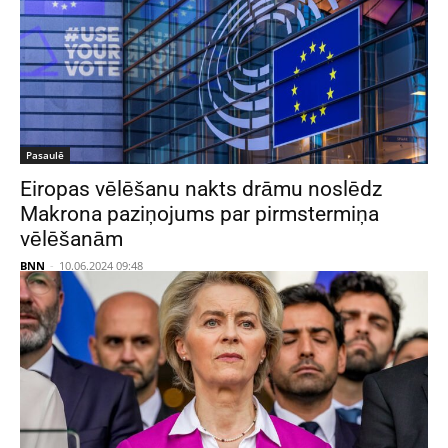
Pasaulē
Eiropas vēlēšanu nakts drāmu noslēdz
Makrona paziņojums par pirmstermiņa
vēlēšanām
BNN
-
10.06.2024 09:48