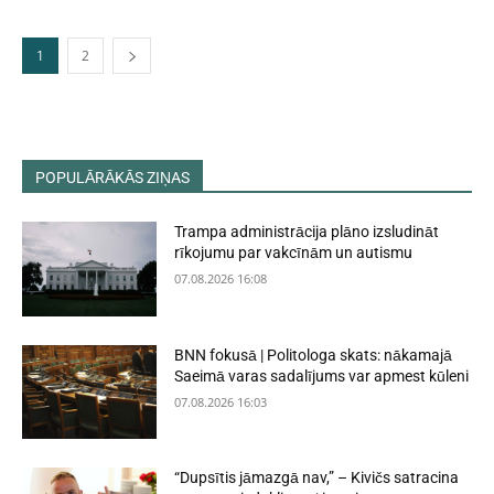
1
2
POPULĀRĀKĀS ZIŅAS
Trampa administrācija plāno izsludināt
rīkojumu par vakcīnām un autismu
07.08.2026 16:08
BNN fokusā | Politologa skats: nākamajā
Saeimā varas sadalījums var apmest kūleni
07.08.2026 16:03
“Dupsītis jāmazgā nav,” – Kivičs satracina