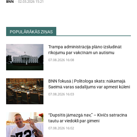
BNN
-
02.03.2026 15:21
POPULĀRĀKĀS ZIŅAS
Trampa administrācija plāno izsludināt
rīkojumu par vakcīnām un autismu
07.08.2026 16:08
BNN fokusā | Politologa skats: nākamajā
Saeimā varas sadalījums var apmest kūleni
07.08.2026 16:03
“Dupsītis jāmazgā nav,” – Kivičs satracina
tautu ar viedokli par ģimeni
07.08.2026 16:02