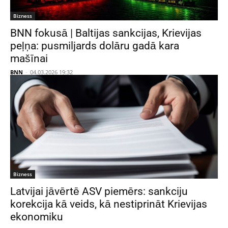
Bizness
BNN fokusā | Baltijas sankcijas, Krievijas
peļņa: pusmiljards dolāru gadā kara
mašīnai
BNN
-
04.03.2026 19:32
Bizness
Latvijai jāvērtē ASV piemērs: sankciju
korekcija kā veids, kā nestiprināt Krievijas
ekonomiku