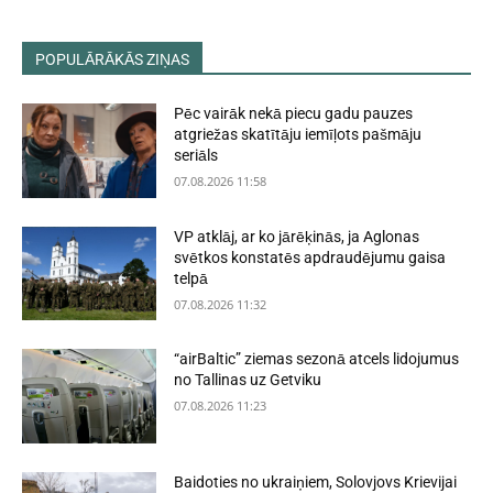
POPULĀRĀKĀS ZIŅAS
Pēc vairāk nekā piecu gadu pauzes
atgriežas skatītāju iemīļots pašmāju
seriāls
07.08.2026 11:58
VP atklāj, ar ko jārēķinās, ja Aglonas
svētkos konstatēs apdraudējumu gaisa
telpā
07.08.2026 11:32
“airBaltic” ziemas sezonā atcels lidojumus
no Tallinas uz Getviku
07.08.2026 11:23
Baidoties no ukraiņiem, Solovjovs Krievijai