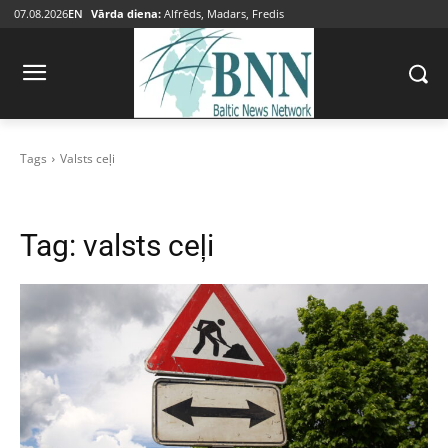
07.08.2026
EN
Vārda diena:
Alfrēds, Madars, Fredis
Tags
Valsts ceļi
Tag:
valsts ceļi