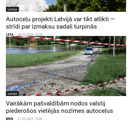
Latvija
Autoceļu projekti Latvijā var tikt atlikti —
strīdi par izmaksu sadali turpinās
LETA
-
26.05.2026 10:02
Latvija
Vairākām pašvaldībām nodos valstij
piederošos vietējās nozīmes autoceļus
BNN
-
21.03.2023 13:09