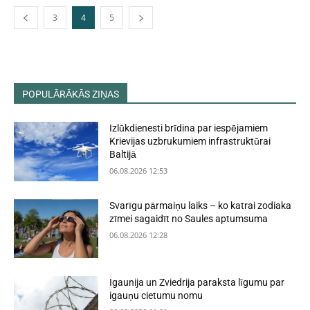
3
4
5
POPULĀRĀKĀS ZIŅAS
Izlūkdienesti brīdina par iespējamiem
Krievijas uzbrukumiem infrastruktūrai
Baltijā
06.08.2026 12:53
Svarīgu pārmaiņu laiks – ko katrai zodiaka
zīmei sagaidīt no Saules aptumsuma
06.08.2026 12:28
Igaunija un Zviedrija paraksta līgumu par
igauņu cietumu nomu