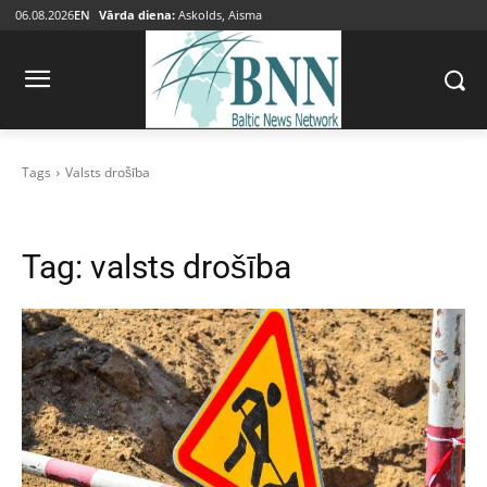
06.08.2026
EN
Vārda diena:
Askolds, Aisma
Tags
Valsts drošība
Tag:
valsts drošība