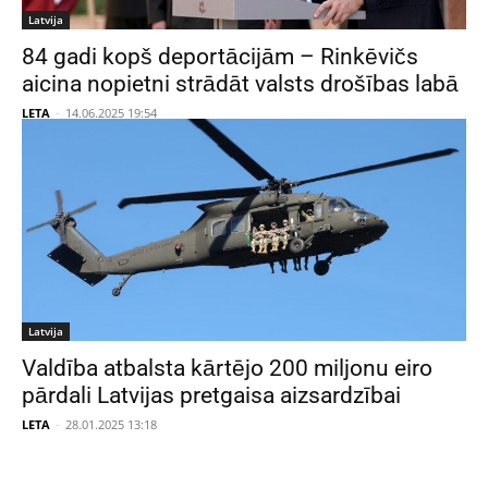
Latvija
84 gadi kopš deportācijām – Rinkēvičs
aicina nopietni strādāt valsts drošības labā
LETA
-
14.06.2025 19:54
Latvija
Valdība atbalsta kārtējo 200 miljonu eiro
pārdali Latvijas pretgaisa aizsardzībai
LETA
-
28.01.2025 13:18