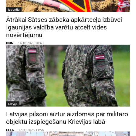
Igaunija
Ātrākai Sātses zābaka apkārtceļa izbūvei
Igaunijas valdība varētu atcelt vides
novērtējumu
BNN
-
14.10.2025 10:40
Latvija
Latvijas pilsoni aiztur aizdomās par militāro
objektu izspiegošanu Krievijas labā
LETA
-
17.09.2025 11:56