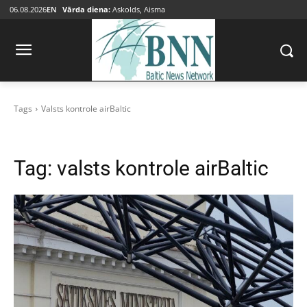
06.08.2026
EN
Vārda diena:
Askolds, Aisma
Tags
Valsts kontrole airBaltic
Tag:
valsts kontrole airBaltic