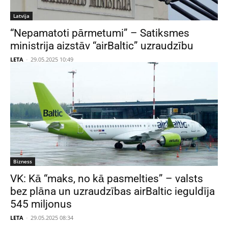
Latvija
“Nepamatoti pārmetumi” – Satiksmes
ministrija aizstāv “airBaltic” uzraudzību
LETA
-
29.05.2025 10:49
Bizness
VK: Kā “maks, no kā pasmelties” – valsts
bez plāna un uzraudzības airBaltic ieguldīja
545 miljonus
LETA
-
29.05.2025 08:34