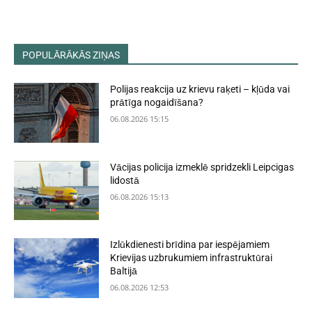
POPULĀRĀKĀS ZIŅAS
Polijas reakcija uz krievu raķeti – kļūda vai
prātīga nogaidīšana?
06.08.2026 15:15
Vācijas policija izmeklē spridzekli Leipcigas
lidostā
06.08.2026 15:13
Izlūkdienesti brīdina par iespējamiem
Krievijas uzbrukumiem infrastruktūrai
Baltijā
06.08.2026 12:53