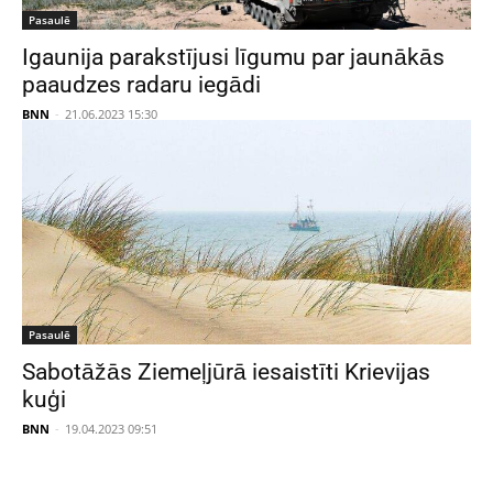
Pasaulē
Igaunija parakstījusi līgumu par jaunākās
paaudzes radaru iegādi
BNN
-
21.06.2023 15:30
Pasaulē
Sabotāžās Ziemeļjūrā iesaistīti Krievijas
kuģi
BNN
-
19.04.2023 09:51