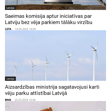
Latvija
Saeimas komisija aptur iniciatīvas par
Latviju bez vēja parkiem tālāku virzību
LETA
-
14.05.2025 14:04
Latvija
Aizsardzības ministrija sagatavojusi karti
vēju parku attīstībai Latvijā
BNN
-
25.03.2024 10:40