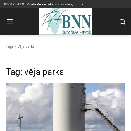
07.08.2026
EN
Vārda diena:
Alfrēds, Madars, Fredis
Tags
Vēja parks
Tag:
vēja parks