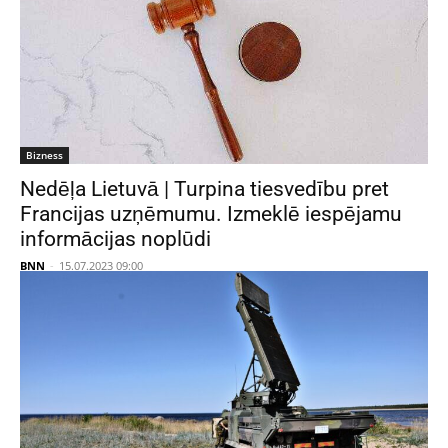
Bizness
Nedēļa Lietuvā | Turpina tiesvedību pret
Francijas uzņēmumu. Izmeklē iespējamu
informācijas noplūdi
BNN
-
15.07.2023 09:00