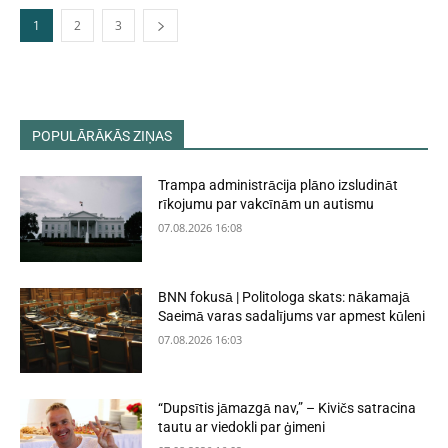
1
2
3
POPULĀRĀKĀS ZIŅAS
Trampa administrācija plāno izsludināt
rīkojumu par vakcīnām un autismu
07.08.2026 16:08
BNN fokusā | Politologa skats: nākamajā
Saeimā varas sadalījums var apmest kūleni
07.08.2026 16:03
“Dupsītis jāmazgā nav,” – Kivičs satracina
tautu ar viedokli par ģimeni