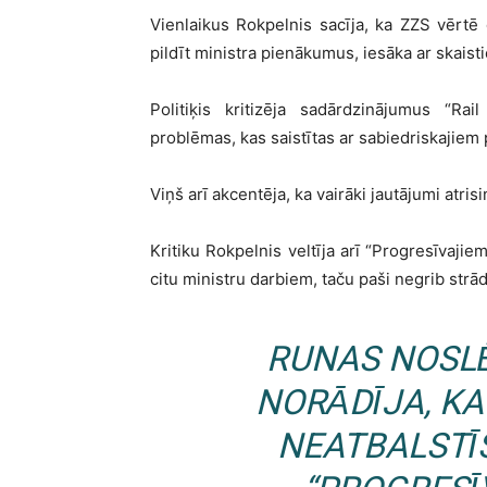
Vienlaikus Rokpelnis sacīja, ka ZZS vērtē 
pildīt ministra pienākumus, iesāka ar skaist
Politiķis kritizēja sadārdzinājumus “Rai
problēmas, kas saistītas ar sabiedriskajie
Viņš arī akcentēja, ka vairāki jautājumi atris
Kritiku Rokpelnis veltīja arī “Progresīvajie
citu ministru darbiem, taču paši negrib strā
RUNAS NOSL
NORĀDĪJA, KA
NEATBALSTĪ