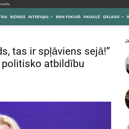
novefa
TIKA
BIZNESS
INTERVIJAS
BNN FOKUSĀ
PASAULĒ
IZKLAIDE
J
, tas ir spļāviens sejā!”
politisko atbildību