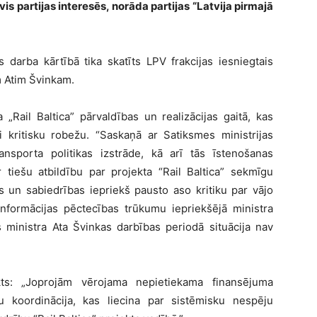
s partijas interesēs, norāda partijas “Latvija pirmajā
 darba kārtībā tika skatīts LPV frakcijas iesniegtais
m Atim Švinkam.
„Rail Baltica” pārvaldības un realizācijas gaitā, kas
i kritisku robežu. “Saskaņā ar Satiksmes ministrijas
ransporta politikas izstrāde, kā arī tās īstenošanas
 tiešu atbildību par projekta “Rail Baltica” sekmīgu
es un sabiedrības iepriekš pausto aso kritiku par vājo
formācijas pēctecības trūkumu iepriekšējā ministra
s ministra Ata Švinkas darbības periodā situācija nav
kts: „Joprojām vērojama nepietiekama finansējuma
u koordinācija, kas liecina par sistēmisku nespēju