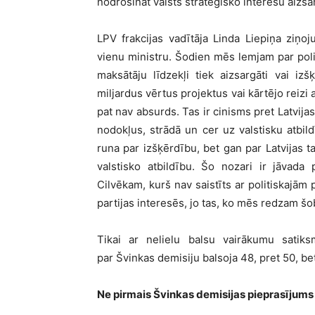
nodrošināt valsts stratēģisko interešu aizsar
LPV frakcijas vadītāja Linda Liepiņa ziņo
vienu ministru. Šodien mēs lemjam par polit
maksātāju līdzekļi tiek aizsargāti vai izš
miljardus vērtus projektus vai kārtējo reizi
pat nav absurds. Tas ir cinisms pret Latvija
nodokļus, strādā un cer uz valstisku atbild
runa par izšķērdību, bet gan par Latvijas 
valstisko atbildību. Šo nozari ir jāvada
Cilvēkam, kurš nav saistīts ar politiskajām
partijas interesēs, jo tas, ko mēs redzam šob
Tikai ar nelielu balsu vairākumu satiks
par Švinkas demisiju balsoja 48, pret 50, be
Ne pirmais Švinkas demisijas pieprasījums