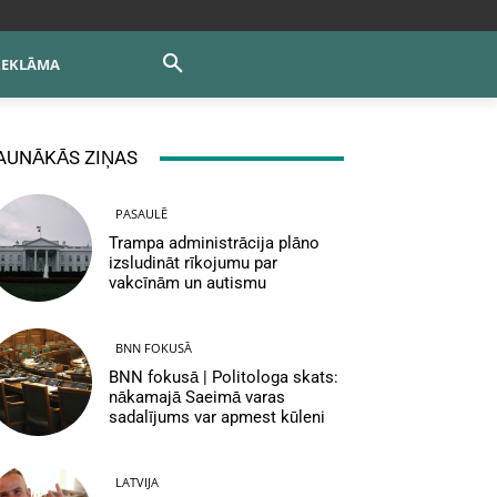
REKLĀMA
AUNĀKĀS ZIŅAS
PASAULĒ
Trampa administrācija plāno
izsludināt rīkojumu par
vakcīnām un autismu
BNN FOKUSĀ
BNN fokusā | Politologa skats:
nākamajā Saeimā varas
sadalījums var apmest kūleni
LATVIJA