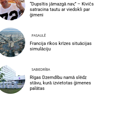
“Dupsītis jāmazgā nav,” – Kivičs
satracina tautu ar viedokli par
ģimeni
PASAULĒ
Francija rīkos krīzes situācijas
simulāciju
SABIEDRĪBA
Rīgas Dzemdību namā slēdz
stāvu, kurā izvietotas ģimenes
palātas