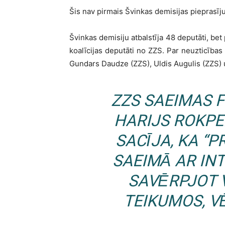
Šis nav pirmais Švinkas demisijas pieprasīj
Švinkas demisiju atbalstīja 48 deputāti, bet p
koalīcijas deputāti no ZZS. Par neuzticības
Gundars Daudze (ZZS), Uldis Augulis (ZZS) 
ZZS SAEIMAS 
HARIJS ROKPE
SACĪJA, KA “P
SAEIMĀ AR IN
SAVĒRPJOT 
TEIKUMOS, VĒ