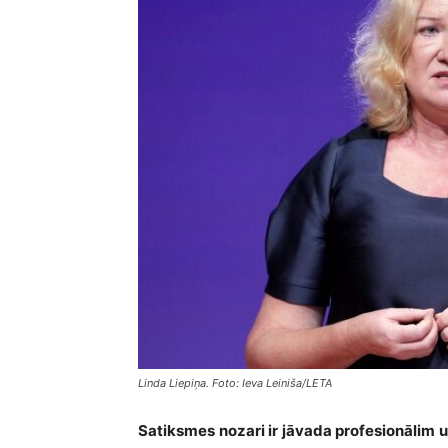
Linda Liepiņa. Foto: Ieva Leiniša/LETA
Satiksmes nozari ir jāvada profesionālim un