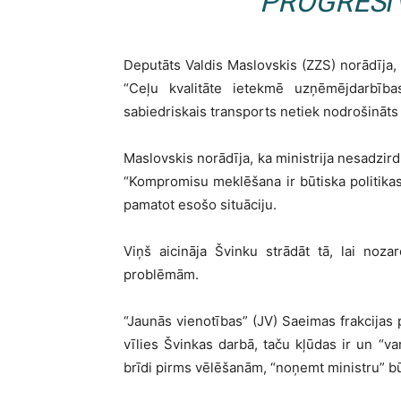
“PROGRESĪ
Deputāts Valdis Maslovskis (ZZS) norādīja, k
“Ceļu kvalitāte ietekmē uzņēmējdarbība
sabiedriskais transports netiek nodrošināts 
Maslovskis norādīja, ka ministrija nesadzird
“Kompromisu meklēšana ir būtiska politikas 
pamatot esošo situāciju.
Viņš aicināja Švinku strādāt tā, lai nozare,
problēmām.
“Jaunās vienotības” (JV) Saeimas frakcijas
vīlies Švinkas darbā, taču kļūdas ir un “var
brīdi pirms vēlēšanām, “noņemt ministru” bū