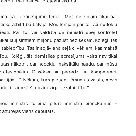
dzību “Rail Baltica” projekta vadībā.”
jumā par pieprasījumu teica: “Mēs nelemjam tikai par
isko atbildību Latvijā. Mēs lemjam par to, vai nodokļu
ķiesti. Par to, vai valdība un ministri spēj kontrolēt
 atkal ļauj simtiem miljonu pazust bez sekām. Kolēģi, tas
s sabiedrību. Tas ir spļāviens sejā cilvēkiem, kas maksā
ību. Kolēģi, šis demisijas pieprasījums vairs nav tikai
tautas nākotni, par nodokļu maksātāju naudu, par mūsu
 profesionālim. Cilvēkam ar pieredzi un kompetenci.
 partijām. Cilvēkam, kurš pieņem lēmumus valsts, nevis
rīd, ir vienkārši noziedzīga bezatbildība.”
mes ministrs turpina pildīt ministra pienākumus –
t atturējās viens deputāts.