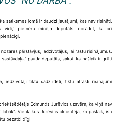
VOS” NO DARBA”.
a satiksmes jomā ir daudzi jautājumi, kas nav risināti.
s vidi,” piemēru minēja deputāts, norādot, ka arī
pienācīgi.
 nozares pārstāvjus, iedzīvotājus, lai rastu risinājumus.
sastāvdaļa,” pauda deputāts, sakot, ka pašlaik ir grūti
 iedzīvotāji tiktu sadzirdēti, tiktu atrasti risinājumi
 priekšsēdētājs Edmunds Jurēvics uzsvēra, ka viņš nav
 labāk”. Vienlaikus Jurēvics akcentēja, ka pašlaik, īsu
tu bezatbildīgi.