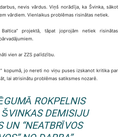
darbus, nevis vārdus. Viņš norādīja, ka Švinka, sākot
iem vārdiem. Vienlaikus problēmas risinātas netiek.
l Baltica” projektā, tāpat joprojām netiek risinātas
m pārvadājumiem.
ināti vien ar ZZS palīdzību.
m” kopumā, jo nereti no viņu puses izskanot kritika par
dāt, lai atrisinātu problēmas satiksmes nozarē.
ĒGUMĀ ROKPELNIS
 ŠVINKAS DEMISIJU
S UN “NEATBRĪVOS