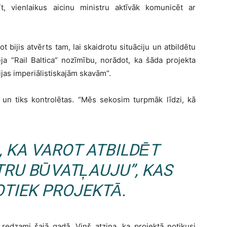
īt, vienlaikus aicinu ministru aktīvāk komunicēt ar
bijis atvērts tam, lai skaidrotu situāciju un atbildētu
a “Rail Baltica” nozīmību, norādot, ka šāda projekta
ijas imperiālistiskajām skavām”.
k un tiks kontrolētas. “Mēs sekosim turpmāk līdzi, kā
, KA VAROT ATBILDĒT
TRU BŪVATĻAUJU”, KAS
OTIEK PROJEKTĀ.
s redzami šajā gadā. Viņš atzina, ka projektā notikusi