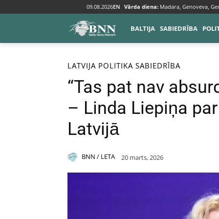
09.08.2026
EN
Vārda diena:
Madara, Genoveva, Ge
BALTIJA
SABIEDRĪBA
POLI
Sākums
Baltija
Latvija
LATVIJA
POLITIKA
SABIEDRĪBA
“Tas pat nav absurds
– Linda Liepiņa par 
Latvijā
BNN / LETA
20 marts, 2026