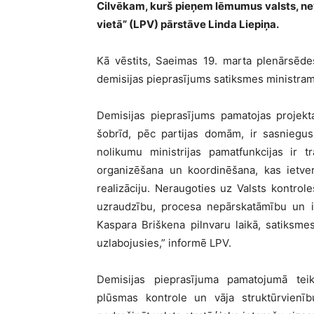
Cilvēkam, kurš pieņem lēmumus valsts, nevi
vietā” (LPV) pārstāve Linda Liepiņa.
Kā vēstits, Saeimas 19. marta plenārsēdes
demisijas pieprasījums satiksmes ministra
Demisijas pieprasījums pamatojas projekta 
šobrīd, pēc partijas domām, ir sasniegus
nolikumu ministrijas pamatfunkcijas ir t
organizēšana un koordinēšana, kas ietver
realizāciju. Neraugoties uz Valsts kontrol
uzraudzību, procesa nepārskatāmību un in
Kaspara Briškena pilnvaru laikā, satiksme
uzlabojusies,” informē LPV.
Demisijas pieprasījuma pamatojumā tei
plūsmas kontrole un vāja struktūrvienīb