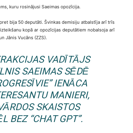
ums, kuru rosinājusi Saeimas opozīcija.
ret bija 50 deputāti. Švinkas demisiju atbalstīja arī trīs
 izteikšanu kopā ar opozīcijas deputātiem nobalsoja arī
un Jānis Vucāns (ZZS).
FRAKCIJAS VADĪTĀJS
LNIS SAEIMAS SĒDĒ
ROGRESĪVIE” IENĀCA
TERESANTU MANIERI,
VĀRDOS SKAISTOS
L BEZ “CHAT GPT”.