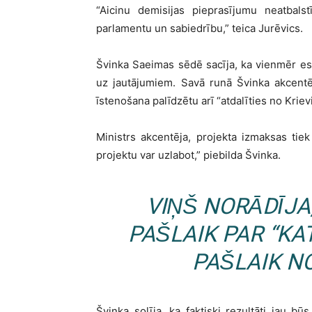
“Aicinu demisijas pieprasījumu neatbalst
parlamentu un sabiedrību,” teica Jurēvics.
Švinka Saeimas sēdē sacīja, ka vienmēr esot 
uz jautājumiem. Savā runā Švinka akcentēj
īstenošana palīdzētu arī “atdalīties no Kriev
Ministrs akcentēja, projekta izmaksas tie
projektu var uzlabot,” piebilda Švinka.
VIŅŠ NORĀDĪJA
PAŠLAIK PAR “KA
PAŠLAIK N
Švinka solīja, ka faktiski rezultāti jau bū