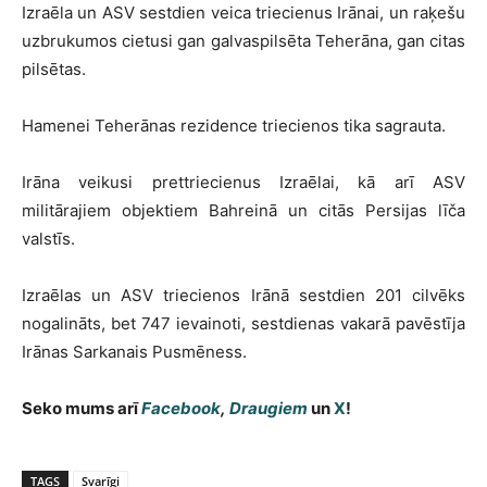
Izraēla un ASV sestdien veica triecienus Irānai, un raķešu
uzbrukumos cietusi gan galvaspilsēta Teherāna, gan citas
pilsētas.
Hamenei Teherānas rezidence triecienos tika sagrauta.
Irāna veikusi prettriecienus Izraēlai, kā arī ASV
militārajiem objektiem Bahreinā un citās Persijas līča
valstīs.
Izraēlas un ASV triecienos Irānā sestdien 201 cilvēks
nogalināts, bet 747 ievainoti, sestdienas vakarā pavēstīja
Irānas Sarkanais Pusmēness.
Seko mums arī
Facebook
,
Draugiem
un
X
!
TAGS
Svarīgi