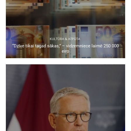
KULTŪRA & ATPŪTA
“Dzīve tikai tagad sākas,” – vidzemniece laimē 250 000
eiro