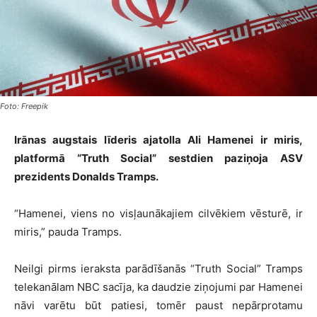
Foto: Freepik
Irānas augstais līderis ajatolla Ali Hamenei ir miris,
platformā “Truth Social” sestdien paziņoja ASV
prezidents Donalds Tramps.
“Hamenei, viens no visļaunākajiem cilvēkiem vēsturē, ir
miris,” pauda Tramps.
Neilgi pirms ieraksta parādīšanās “Truth Social” Tramps
telekanālam NBC sacīja, ka daudzie ziņojumi par Hamenei
nāvi varētu būt patiesi, tomēr paust nepārprotamu