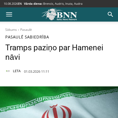
10.08.2026
EN
Vārda diena:
Brencis, Audris, Inuta, Audra
Sākums
Pasaulē
PASAULĒ
SABIEDRĪBA
Tramps paziņo par Hamenei
nāvi
LETA
01.03.2026 11:11