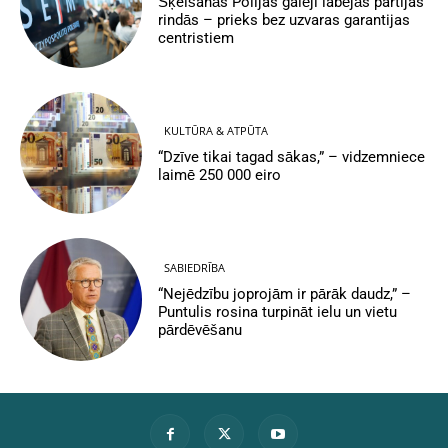
Šķelšanās Polijas galēji labējās partijas
rindās – prieks bez uzvaras garantijas
centristiem
KULTŪRA & ATPŪTA
“Dzīve tikai tagad sākas,” – vidzemniece
laimē 250 000 eiro
SABIEDRĪBA
“Nejēdzību joprojām ir pārāk daudz,” –
Puntulis rosina turpināt ielu un vietu
pārdēvēšanu