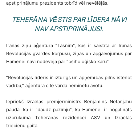
apstiprinājumu prezidents tobrīd vēl nevēlējās.
TEHERĀNA VĒSTIS PAR LĪDERA NĀVI
NAV APSTIPRINĀJUSI.
Irānas ziņu aģentūra “Tasnim”, kas ir saistīta ar Irānas
Revolūcijas gvardes korpusu, ziņas un apgalvojumus par
Hamenei nāvi nodēvēja par “psiholoģisko karu”.
“Revolūcijas līderis ir izturīgs un apņēmības pilns īstenot
vadību,” aģentūra citē vārdā neminētu avotu.
Iepriekš Izraēlas premjerministrs Benjamins Netanjahu
pauda, ka ir “daudz pazīmju”, ka Hamenei ir nogalināts
uzbrukumā Teherānas rezidencei ASV un Izraēlas
triecienu gaitā.