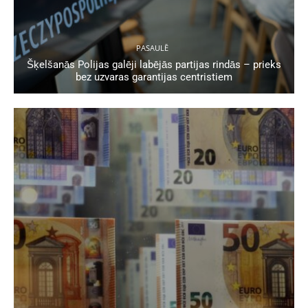
PASAULĒ
Šķelšanās Polijas galēji labējās partijas rindās – prieks
bez uzvaras garantijas centristiem