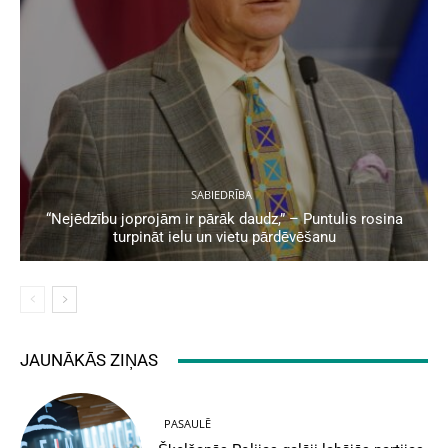
SABIEDRĪBA
“Nejēdzību joprojām ir pārāk daudz,” – Puntulis rosina
turpināt ielu un vietu pārdēvēšanu
JAUNĀKĀS ZIŅAS
PASAULĒ