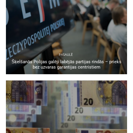
PASAULĒ
Šķelšanās Polijas galēji labējās partijas rindās – prieks
bez uzvaras garantijas centristiem