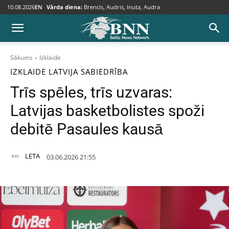
10.08.2026
EN
Vārda diena:
Brencis, Audris, Inuta, Audra
Sākums
Izklaide
IZKLAIDE
LATVIJA
SABIEDRĪBA
Trīs spēles, trīs uzvaras:
Latvijas basketbolistes spoži
debitē Pasaules kausā
LETA
03.06.2026 21:55