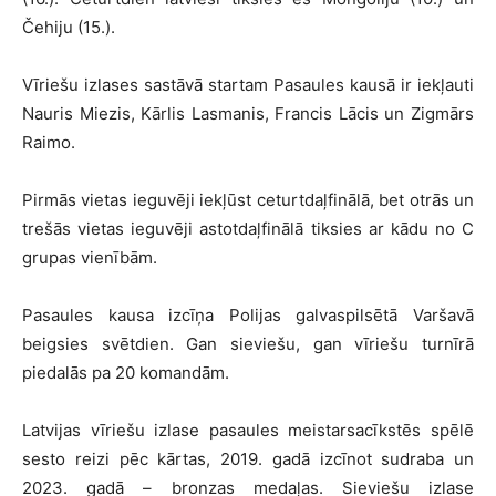
Čehiju (15.).
Vīriešu izlases sastāvā startam Pasaules kausā ir iekļauti
Nauris Miezis, Kārlis Lasmanis, Francis Lācis un Zigmārs
Raimo.
Pirmās vietas ieguvēji iekļūst ceturtdaļfinālā, bet otrās un
trešās vietas ieguvēji astotdaļfinālā tiksies ar kādu no C
grupas vienībām.
Pasaules kausa izcīņa Polijas galvaspilsētā Varšavā
beigsies svētdien. Gan sieviešu, gan vīriešu turnīrā
piedalās pa 20 komandām.
Latvijas vīriešu izlase pasaules meistarsacīkstēs spēlē
sesto reizi pēc kārtas, 2019. gadā izcīnot sudraba un
2023. gadā – bronzas medaļas. Sieviešu izlase