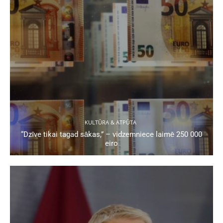
KULTŪRA & ATPŪTA
“Dzīve tikai tagad sākas,” – vidzemniece laimē 250 000
eiro