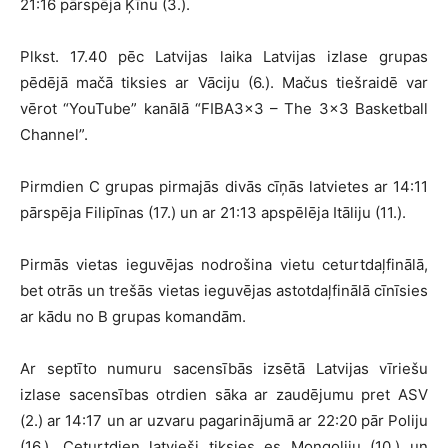
21:16 pārspēja Ķīnu (3.).
Plkst. 17.40 pēc Latvijas laika Latvijas izlase grupas
pēdējā mačā tiksies ar Vāciju (6.). Mačus tiešraidē var
vērot “YouTube” kanālā “FIBA3x3 – The 3×3 Basketball
Channel”.
Pirmdien C grupas pirmajās divās cīņās latvietes ar 14:11
pārspēja Filipīnas (17.) un ar 21:13 apspēlēja Itāliju (11.).
Pirmās vietas ieguvējas nodrošina vietu ceturtdaļfinālā,
bet otrās un trešās vietas ieguvējas astotdaļfinālā cīnīsies
ar kādu no B grupas komandām.
Ar septīto numuru sacensībās izsētā Latvijas vīriešu
izlase sacensības otrdien sāka ar zaudējumu pret ASV
(2.) ar 14:17 un ar uzvaru pagarinājumā ar 22:20 pār Poliju
(16.). Ceturtdien latvieši tiksies es Mongoliju (10.) un