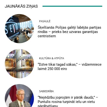
JAUNĀKĀS ZIŅAS
PASAULĒ
Šķelšanās Polijas galēji labējās partijas
rindās – prieks bez uzvaras garantijas
centristiem
KULTŪRA & ATPŪTA
“Dzīve tikai tagad sākas,” – vidzemniece
laimē 250 000 eiro
SABIEDRĪBA
“Nejēdzību joprojām ir pārāk daudz,” –
Puntulis rosina turpināt ielu un vietu
pārdēvēšanu