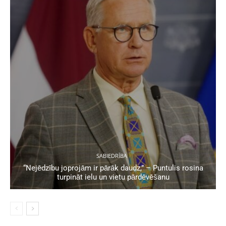
SABIEDRĪBA
“Nejēdzību joprojām ir pārāk daudz,” – Puntulis rosina
turpināt ielu un vietu pārdēvēšanu