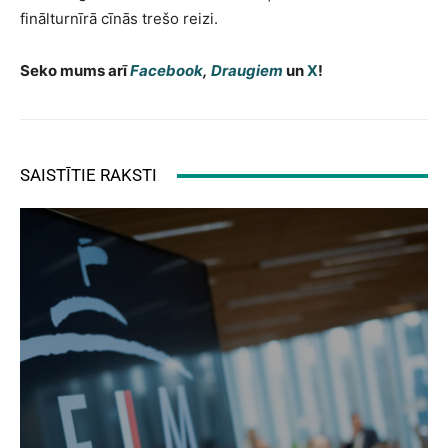
finālturnīrā cīnās trešo reizi.
Seko mums arī
Facebook
,
Draugiem
un
X
!
SAISTĪTIE RAKSTI