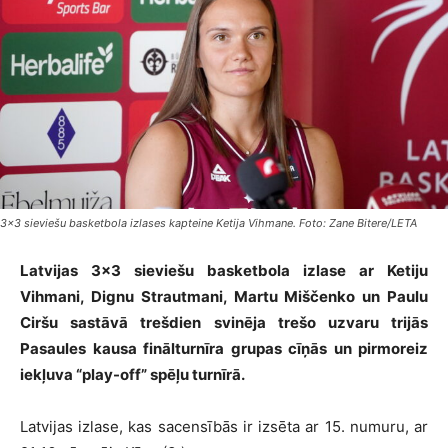
3x3 sieviešu basketbola izlases kapteine Ketija Vihmane. Foto: Zane Bitere/LETA
Latvijas 3×3 sieviešu basketbola izlase ar Ketiju
Vihmani, Dignu Strautmani, Martu Miščenko un Paulu
Ciršu sastāvā trešdien svinēja trešo uzvaru trijās
Pasaules kausa finālturnīra grupas cīņās un pirmoreiz
iekļuva “play-off” spēļu turnīrā.
Latvijas izlase, kas sacensībās ir izsēta ar 15. numuru, ar