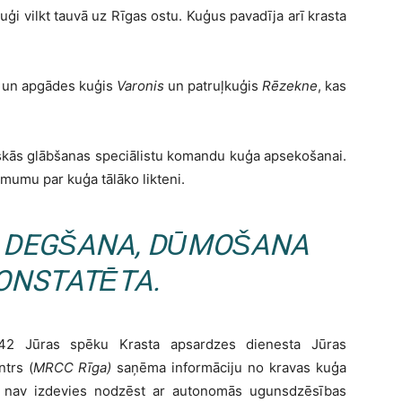
uģi vilkt tauvā uz Rīgas ostu. Kuģus pavadīja arī krasta
a un apgādes kuģis
Varonis
un patruļkuģis
Rēzekne
, kas
niskās glābšanas speciālistu komandu kuģa apsekošanai.
umu par kuģa tālāko likteni.
DEGŠANA, DŪMOŠANA
ONSTATĒTA.
.2.42 Jūras spēku Krasta apsardzes dienesta Jūras
trs (
MRCC Rīga)
saņēma informāciju no kravas kuģa
ko nav izdevies nodzēst ar autonomās ugunsdzēsības