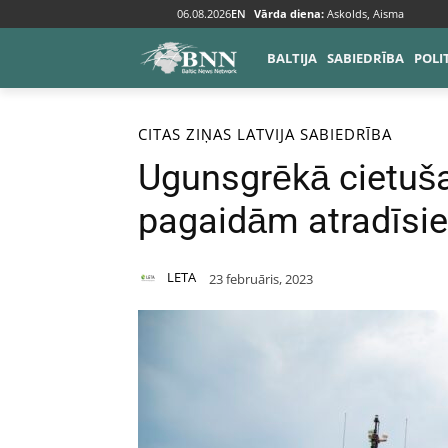
06.08.2026
EN
Vārda diena:
Askolds, Aisma
BALTIJA
SABIEDRĪBA
POLI
Sākums
Citas ziņas
CITAS ZIŅAS
LATVIJA
SABIEDRĪBA
Ugunsgrēkā cietuša
pagaidām atradīsie
LETA
23 februāris, 2023