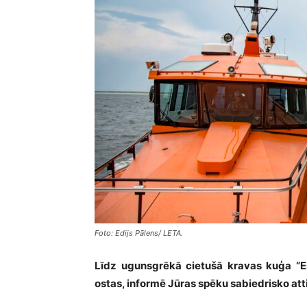
Foto: Edijs Pālens/ LETA.
Līdz ugunsgrēkā cietušā kravas kuģa “Es
ostas, informē Jūras spēku sabiedrisko atti