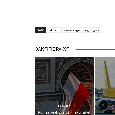
TAGS
glābēji
kravas kuģis
ugunsgrēki
SAISTĪTIE RAKSTI
PASAULĒ
Polijas reakcija uz krievu raķeti