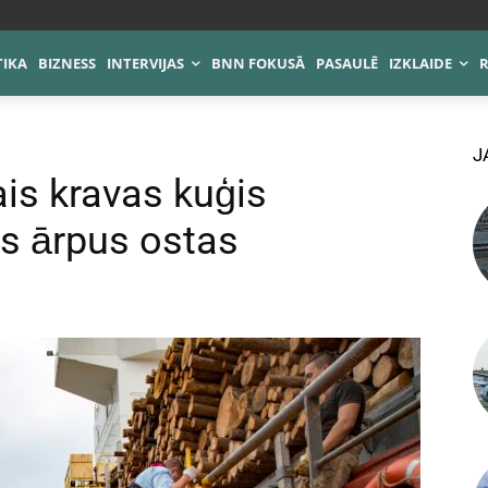
TIKA
BIZNESS
INTERVIJAS
BNN FOKUSĀ
PASAULĒ
IZKLAIDE
J
is kravas kuģis
s ārpus ostas