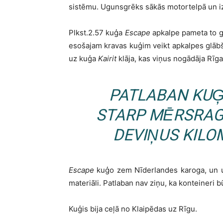
sistēmu. Ugunsgrēks sākās motortelpā un izp
Plkst.2.57 kuģa
Escape
apkalpe pameta to g
esošajam kravas kuģim veikt apkalpes glāb
uz kuģa
Kairit
klāja, kas viņus nogādāja Rīga
PATLABAN KU
STARP MĒRSRAG
DEVIŅUS KILO
Escape
kuģo zem Nīderlandes karoga, un uz
materiāli. Patlaban nav ziņu, ka konteineri 
Kuģis bija ceļā no Klaipēdas uz Rīgu.