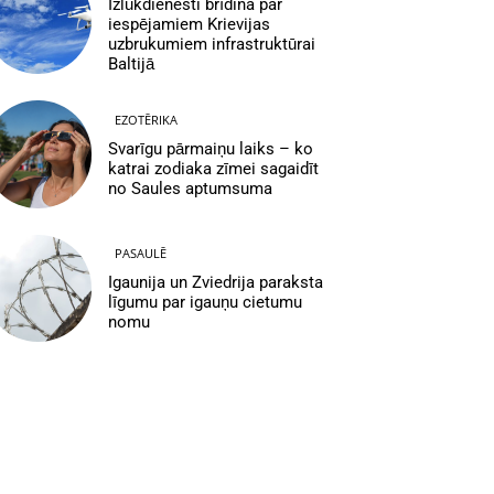
Izlūkdienesti brīdina par
iespējamiem Krievijas
uzbrukumiem infrastruktūrai
Baltijā
EZOTĒRIKA
Svarīgu pārmaiņu laiks – ko
katrai zodiaka zīmei sagaidīt
no Saules aptumsuma
PASAULĒ
Igaunija un Zviedrija paraksta
līgumu par igauņu cietumu
nomu