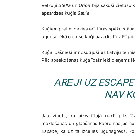
Velkoņi
Stella
un
Orion
bija sākuši cietušo k
apsardzes kuģis
Saule
.
Kuģiem pretim devies arī Jūras spēku štāb
ugunsgrēkā cietušo kuģi pavadīs līdz Rīgai.
Kuģa īpašnieki ir nosūtījuši uz Latviju teh
Pēc apsekošanas kuģa īpašnieki pieņems lēm
ĀRĒJI UZ
ESCAPE
NAV K
Jau ziņots, ka aizvadītajā naktī plkst
meklēšanas un glābšanas koordinācijas cen
Escape
, ka uz tā izcēlies ugunsgrēks, 