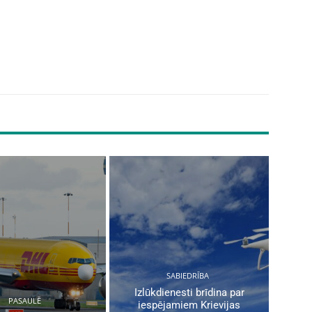
SABIEDRĪBA
Izlūkdienesti brīdina par
PASAULĒ
iespējamiem Krievijas