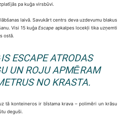
latījās pa kuģa virsbūvi.
lābšanas laivā. Savukārt centrs deva uzdevumu blakus
šanu. Visi 15 kuģa
Escape
apkalpes locekļi tika uzņemti
s ostā.
ĢIS
ESCAPE
ATRODAS
U UN ROJU APMĒRAM
METRUS NO KRASTA.
 tā konteineros ir bīstama krava – polimēri un krāsu
būtu deguši.