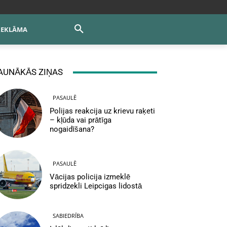
REKLĀMA
AUNĀKĀS ZIŅAS
PASAULĒ
Polijas reakcija uz krievu raķeti
– kļūda vai prātīga
nogaidīšana?
PASAULĒ
Vācijas policija izmeklē
spridzekli Leipcigas lidostā
SABIEDRĪBA