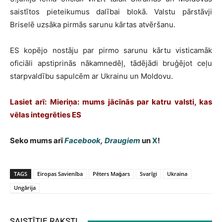
saistītos pieteikumus dalībai blokā. Valstu pārstāvji
Briselē uzsāka pirmās sarunu kārtas atvēršanu.
ES kopējo nostāju par pirmo sarunu kārtu visticamāk
oficiāli apstiprinās nākamnedēļ, tādējādi bruģējot ceļu
starpvaldību sapulcēm ar Ukrainu un Moldovu.
Lasiet arī: Mieriņa: mums jācīnās par katru valsti, kas
vēlas integrēties ES
Seko mums arī
Facebook
,
Draugiem
un
X
!
TAGS
Eiropas Savienība
Pēters Maģars
Svarīgi
Ukraina
Ungārija
SAISTĪTIE RAKSTI