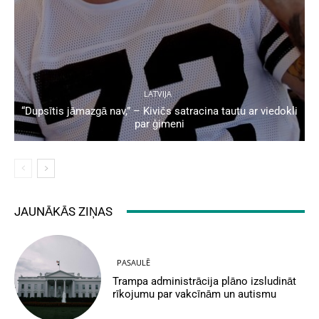
LATVIJA
“Dupsītis jāmazgā nav,” – Kivičs satracina tautu ar viedokli
par ģimeni
JAUNĀKĀS ZIŅAS
PASAULĒ
Trampa administrācija plāno izsludināt
rīkojumu par vakcīnām un autismu