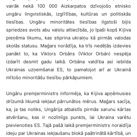
vairāk nekā 100 000 Aizkarpatos dzīvojošo etnisko
ungāru lingvistiskās, izglītības, kultūras un politiskās
tiesības. Ungāru minoritātes tiesības ilgstoši bijis
spriedzes avots abu valstu attiecībās, jo īpaši kopš Kijiva
pieņēma likumu, kas stiprina ukraiņu kā pirmās valodas
skolās statusu. Maģars norādīja, ka trīs nedēļās izdevies
panākt to, ka Viktors Orbāns (Viktor Orbán) nespēja
izdarīt desmit gadu laikā. Orbāna valdība asi iebilda
Ukrainas uzņemšanai ES, to pamatojot arī ar Ukrainā
mītošo minoritāšu tiesību pārkāpumiem.
Ungāru premjerministrs informēja, ka Kijiva apņēmusies
drīzumā likumā iekļaut pārrunātos mērus. Maģars sacīja,
ka, ja tas notiks, Ungārija atbalstīs pirmās sarunu kārtas
atvēršanu, kas ir nozīmīgs punkts, lai Ukraina varētu
pievienoties ES. Tajā pašā laikā premjerministrs noraidīja
ideju par Ukrainas iekļaušanu blokā paātrinātā kārtībā, un