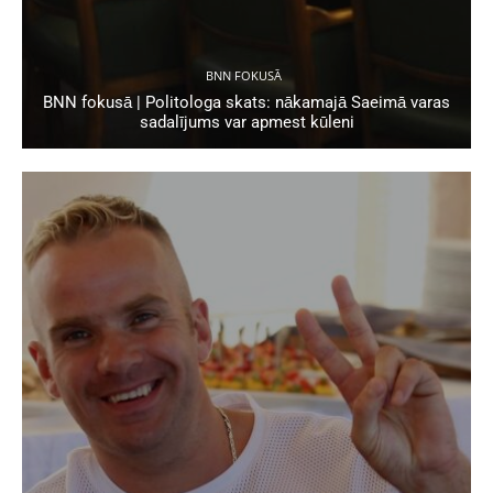
BNN FOKUSĀ
BNN fokusā | Politologa skats: nākamajā Saeimā varas
sadalījums var apmest kūleni