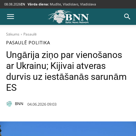
08.08.2026
EN
Vārda diena:
Mudīte, Vladislavs, Vladislava
Sākums
Pasaulē
PASAULĒ
POLITIKA
Ungārija ziņo par vienošanos
ar Ukrainu; Kijivai atveras
durvis uz iestāšanās sarunām
ES
BNN
04.06.2026 09:03