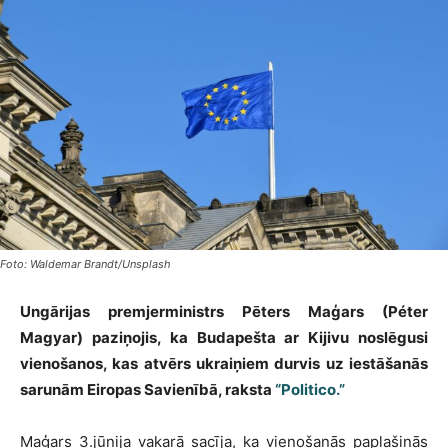
Foto: Waldemar Brandt/Unsplash
Ungārijas premjerministrs Pēters Maģars (Péter
Magyar) paziņojis, ka Budapešta ar Kijivu noslēgusi
vienošanos, kas atvērs ukraiņiem durvis uz iestāšanās
sarunām Eiropas Savienībā, raksta
“Politico.”
Maģars 3.jūnija vakarā sacīja, ka vienošanās paplašinās