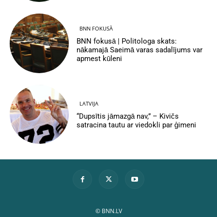
BNN FOKUSĀ
BNN fokusā | Politologa skats:
nākamajā Saeimā varas sadalījums var
apmest kūleni
LATVIJA
“Dupsītis jāmazgā nav,” – Kivičs
satracina tautu ar viedokli par ģimeni
© BNN.LV