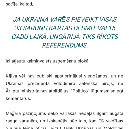
sacīja, ka tad,
JA UKRAINA VARĒS PIEVEIKT VISAS
33 SARUNU KĀRTAS DESMIT VAI 15
GADU LAIKĀ, UNGĀRIJĀ TIKS RĪKOTS
REFERENDUMS,
lai atļautu kaimiņvalsts uzņemšanu blokā.
Kijiva vēl nav publiski apstiprinājusi vienošanos, un ne
Ukrainas prezidenta Volodimira Zelenska birojs, ne
Ārlietu ministrija nav atbildējusi “Politico” lūgumam sniegt
komentārus.
Maģara paziņojums seko vairākas nedēļas ilgām augsta
ranga sarunām, un izskanējis pēc tam, kad ES valdības
3.jūnijā lēma oficiāli virzīt tālāk Ukrainas un Moldovas