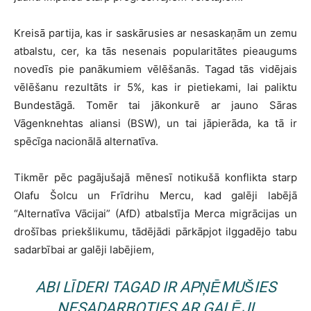
Kreisā partija, kas ir saskārusies ar nesaskaņām un zemu
atbalstu, cer, ka tās nesenais popularitātes pieaugums
novedīs pie panākumiem vēlēšanās. Tagad tās vidējais
vēlēšanu rezultāts ir 5%, kas ir pietiekami, lai paliktu
Bundestāgā. Tomēr tai jākonkurē ar jauno Sāras
Vāgenknehtas aliansi (BSW), un tai jāpierāda, ka tā ir
spēcīga nacionālā alternatīva.
Tikmēr pēc pagājušajā mēnesī notikušā konflikta starp
Olafu Šolcu un Frīdrihu Mercu, kad galēji labējā
“Alternatīva Vācijai” (AfD) atbalstīja Merca migrācijas un
drošības priekšlikumu, tādējādi pārkāpjot ilggadējo tabu
sadarbībai ar galēji labējiem,
ABI LĪDERI TAGAD IR APŅĒMUŠIES
NESADARBOTIES AR GALĒJI