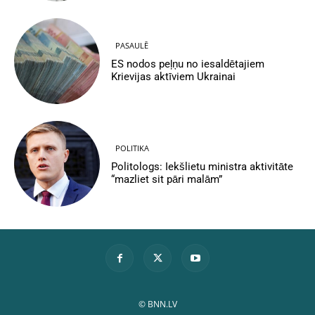
PASAULĒ
ES nodos peļņu no iesaldētajiem
Krievijas aktīviem Ukrainai
POLITIKA
Politologs: Iekšlietu ministra aktivitāte
“mazliet sit pāri malām”
© BNN.LV