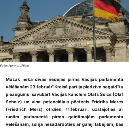
Foto: Herman/Flickr
Mazāk nekā divas nedēļas pirms Vācijas parlamenta
vēlēšanām 23.februārī Kreisā partija piedzīvo negaidītu
pieaugumu, savukārt Vācijas kanclers Olafs Šolcs (Olaf
Scholz) un viņa potenciālais pēctecis Frīdrihs Mercs
(Friedrich Merz) otrdien, 11.februārī, uzstājoties ar
runām parlamentā pirms gaidāmajām parlamenta
vēlēšanām, solīja nesadarboties ar galēji labējiem, kas