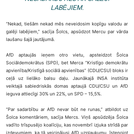
LABĒJIEM.
“Nekad, tiešām nekad mēs neveidosim kopīgu valodu ar
galēji labējiem,” sacīja Šolcs, apsūdzot Mercu par vārda
laušanu šajā jautājumā.
AfD aptaujās ieņem otro vietu, apsteidzot Šolca
Sociāldemokrātus (SPD), bet Merca “Kristīgo demokrātu
apvienība/Kristīgā sociālā apvienības” (CDU/CSU) bloks ir
ceļā uz lielāko balsu daļu. Jaunākajā INSA institūta
veiktajā sabiedriskās domas aptaujā CDU/CSU un AfD
ieguva attiecīgi 30% un 22%, un SPD – 15,5%.
“Par sadarbību ar AfD nevar būt ne runas,” atbildot uz
Šolca komentāriem, sacīja Mercs. Viņš apsūdzēja Šolca
vadīto trīspusējo koalīciju, kas novembrī izjuka strīdā par
izdevumiem, ka tā veicinājusi AfD uzplaukumu, īstenojot