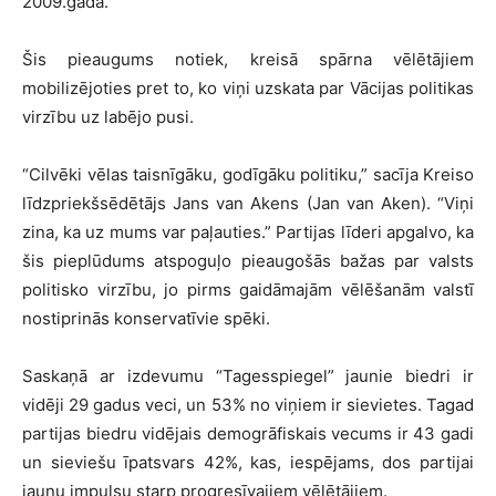
2009.gada.
Šis pieaugums notiek, kreisā spārna vēlētājiem
mobilizējoties pret to, ko viņi uzskata par Vācijas politikas
virzību uz labējo pusi.
“Cilvēki vēlas taisnīgāku, godīgāku politiku,” sacīja Kreiso
līdzpriekšsēdētājs Jans van Akens (Jan van Aken). “Viņi
zina, ka uz mums var paļauties.” Partijas līderi apgalvo, ka
šis pieplūdums atspoguļo pieaugošās bažas par valsts
politisko virzību, jo pirms gaidāmajām vēlēšanām valstī
nostiprinās konservatīvie spēki.
Saskaņā ar izdevumu “Tagesspiegel” jaunie biedri ir
vidēji 29 gadus veci, un 53% no viņiem ir sievietes. Tagad
partijas biedru vidējais demogrāfiskais vecums ir 43 gadi
un sieviešu īpatsvars 42%, kas, iespējams, dos partijai
jaunu impulsu starp progresīvajiem vēlētājiem.