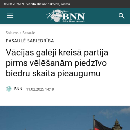
06.08.2026
EN
Vārda diena:
Askolds, Aisma
Sākums
Pasaulē
PASAULĒ
SABIEDRĪBA
Vācijas galēji kreisā partija
pirms vēlēšanām piedzīvo
biedru skaita pieaugumu
BNN
11.02.2025 14:19