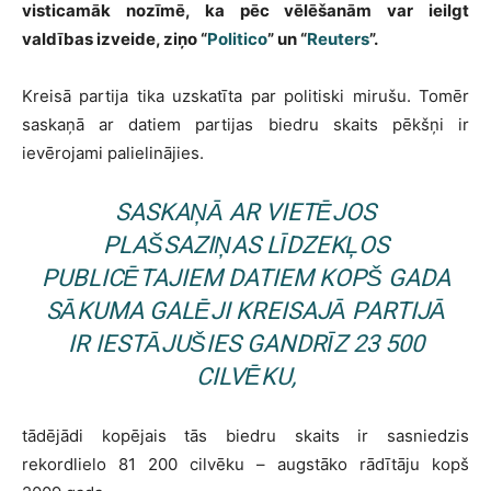
visticamāk nozīmē, ka pēc vēlēšanām var ieilgt
valdības izveide, ziņo “
Politico
” un “
Reuters
”.
Kreisā partija tika uzskatīta par politiski mirušu. Tomēr
saskaņā ar datiem partijas biedru skaits pēkšņi ir
ievērojami palielinājies.
SASKAŅĀ AR VIETĒJOS
PLAŠSAZIŅAS LĪDZEKĻOS
PUBLICĒTAJIEM DATIEM KOPŠ GADA
SĀKUMA GALĒJI KREISAJĀ PARTIJĀ
IR IESTĀJUŠIES GANDRĪZ 23 500
CILVĒKU,
tādējādi kopējais tās biedru skaits ir sasniedzis
rekordlielo 81 200 cilvēku – augstāko rādītāju kopš