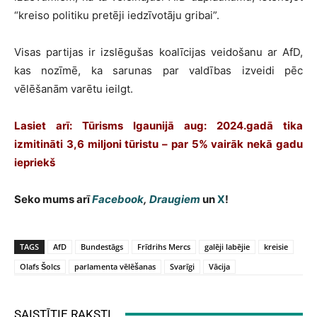
“kreiso politiku pretēji iedzīvotāju gribai”.
Visas partijas ir izslēgušas koalīcijas veidošanu ar AfD,
kas nozīmē, ka sarunas par valdības izveidi pēc
vēlēšanām varētu ieilgt.
Lasiet arī:
Tūrisms Igaunijā aug: 2024.gadā tika
izmitināti 3,6 miljoni tūristu – par 5% vairāk nekā gadu
iepriekš
Seko mums arī
Facebook
,
Draugiem
un
X
!
TAGS
AfD
Bundestāgs
Frīdrihs Mercs
galēji labējie
kreisie
Olafs Šolcs
parlamenta vēlēšanas
Svarīgi
Vācija
SAISTĪTIE RAKSTI