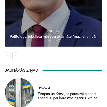
POLITIKA
Politologs: Iekšlietu ministra aktivitāte “mazliet sit pāri
malām”
JAUNĀKĀS ZIŅAS
PASAULĒ
Eiropas un Krievijas pārstāvji slepeni
sprieduši par kara izbeigšanu Ukrainā