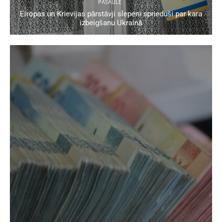
PASAULĒ
Eiropas un Krievijas pārstāvji slepeni sprieduši par kara
izbeigšanu Ukrainā