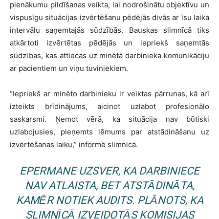
pienākumu pildīšanas veikta, lai nodrošinātu objektīvu un
vispusīgu situācijas izvērtēšanu pēdējās divās ar īsu laika
intervālu saņemtajās sūdzībās. Bauskas slimnīcā tiks
atkārtoti izvērtētas pēdējās un iepriekš saņemtās
sūdzības, kas attiecas uz minētā darbinieka komunikāciju
ar pacientiem un viņu tuviniekiem.
“Iepriekš ar minēto darbinieku ir veiktas pārrunas, kā arī
izteikts brīdinājums, aicinot uzlabot profesionālo
saskarsmi. Ņemot vērā, ka situācija nav būtiski
uzlabojusies, pieņemts lēmums par atstādināšanu uz
izvērtēšanas laiku,” informē slimnīcā.
EPERMANE UZSVER, KA DARBINIECE
NAV ATLAISTA, BET ATSTĀDINĀTA,
KAMĒR NOTIEK AUDITS. PLĀNOTS, KA
SLIMNĪCĀ IZVEIDOTĀS KOMISIJAS