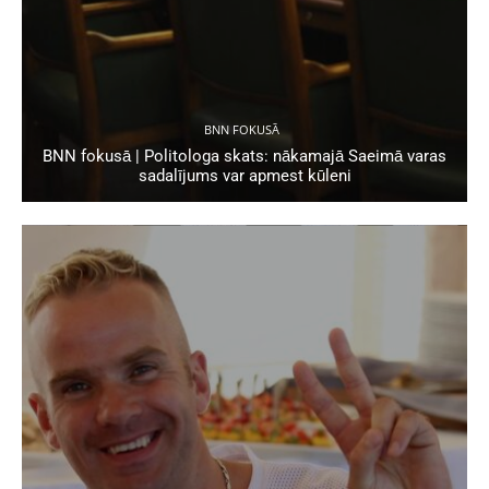
BNN FOKUSĀ
BNN fokusā | Politologa skats: nākamajā Saeimā varas
sadalījums var apmest kūleni