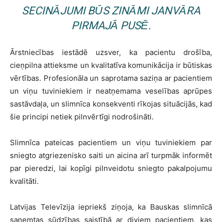
SECINĀJUMI BŪS ZINĀMI JANVĀRA
PIRMAJĀ PUSĒ.
Ārstniecības iestādē uzsver, ka pacientu drošība,
cieņpilna attieksme un kvalitatīva komunikācija ir būtiskas
vērtības. Profesionāla un saprotama saziņa ar pacientiem
un viņu tuviniekiem ir neatņemama veselības aprūpes
sastāvdaļa, un slimnīca konsekventi rīkojas situācijās, kad
šie principi netiek pilnvērtīgi nodrošināti.
Slimnīca pateicas pacientiem un viņu tuviniekiem par
sniegto atgriezenisko saiti un aicina arī turpmāk informēt
par pieredzi, lai kopīgi pilnveidotu sniegto pakalpojumu
kvalitāti.
Latvijas Televīzija iepriekš ziņoja, ka Bauskas slimnīcā
saņemtas sūdzības saistībā ar diviem pacientiem, kas