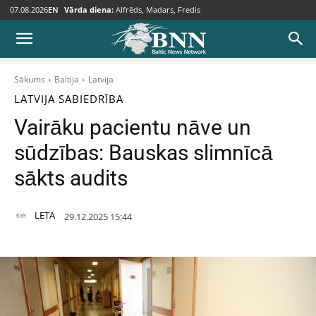
07.08.2026
EN
Vārda diena:
Alfrēds, Madars, Fredis
Sākums
Baltija
Latvija
LATVIJA
SABIEDRĪBA
Vairāku pacientu nāve un
sūdzības: Bauskas slimnīcā
sākts audits
LETA
29.12.2025 15:44