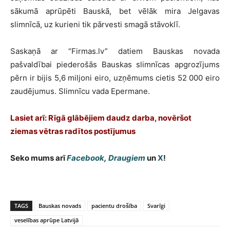
sākumā aprūpēti Bauskā, bet vēlāk mira Jelgavas
slimnīcā, uz kurieni tik pārvesti smagā stāvoklī.
Saskaņā ar “Firmas.lv” datiem Bauskas novada
pašvaldībai piederošās Bauskas slimnīcas apgrozījums
pērn ir bijis 5,6 miljoni eiro, uzņēmums cietis 52 000 eiro
zaudējumus. Slimnīcu vada Epermane.
Lasiet arī:
Rīgā glābējiem daudz darba, novēršot
ziemas vētras radītos postījumus
Seko mums arī
Facebook
,
Draugiem
un
X
!
TAGS
Bauskas novads
pacientu drošība
Svarīgi
veselības aprūpe Latvijā