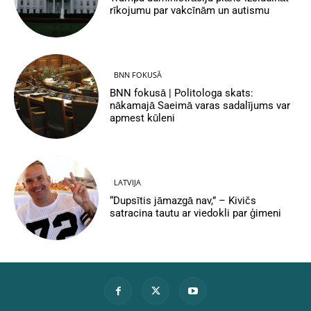
rīkojumu par vakcīnām un autismu
BNN FOKUSĀ
BNN fokusā | Politologa skats:
nākamajā Saeimā varas sadalījums var
apmest kūleni
LATVIJA
“Dupsītis jāmazgā nav,” – Kivičs
satracina tautu ar viedokli par ģimeni