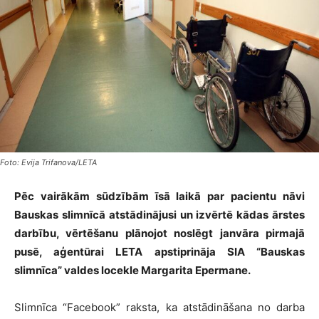
Foto: Evija Trifanova/LETA
Pēc vairākām sūdzībām īsā laikā par pacientu nāvi
Bauskas slimnīcā atstādinājusi un izvērtē kādas ārstes
darbību, vērtēšanu plānojot noslēgt janvāra pirmajā
pusē, aģentūrai LETA apstiprināja SIA “Bauskas
slimnīca” valdes locekle Margarita Epermane.
Slimnīca “Facebook” raksta, ka atstādināšana no darba