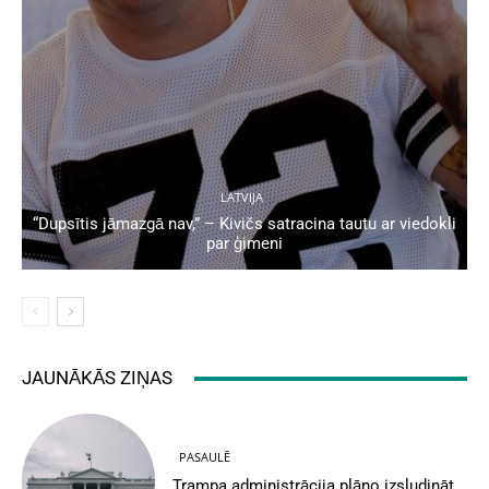
LATVIJA
“Dupsītis jāmazgā nav,” – Kivičs satracina tautu ar viedokli
par ģimeni
JAUNĀKĀS ZIŅAS
PASAULĒ
Trampa administrācija plāno izsludināt