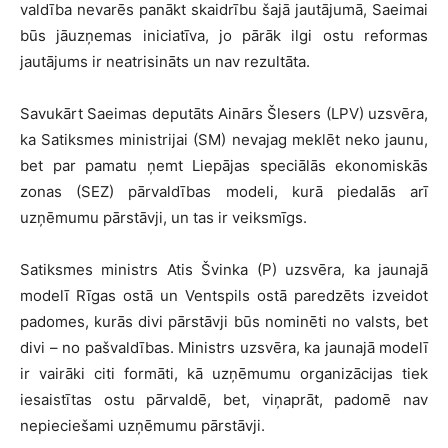
valdība nevarēs panākt skaidrību šajā jautājumā, Saeimai
būs jāuzņemas iniciatīva, jo pārāk ilgi ostu reformas
jautājums ir neatrisināts un nav rezultāta.
Savukārt Saeimas deputāts Ainārs Šlesers (LPV) uzsvēra,
ka Satiksmes ministrijai (SM) nevajag meklēt neko jaunu,
bet par pamatu ņemt Liepājas speciālās ekonomiskās
zonas (SEZ) pārvaldības modeli, kurā piedalās arī
uzņēmumu pārstāvji, un tas ir veiksmīgs.
Satiksmes ministrs Atis Švinka (P) uzsvēra, ka jaunajā
modelī Rīgas ostā un Ventspils ostā paredzēts izveidot
padomes, kurās divi pārstāvji būs nominēti no valsts, bet
divi – no pašvaldības. Ministrs uzsvēra, ka jaunajā modelī
ir vairāki citi formāti, kā uzņēmumu organizācijas tiek
iesaistītas ostu pārvaldē, bet, viņaprāt, padomē nav
nepieciešami uzņēmumu pārstāvji.