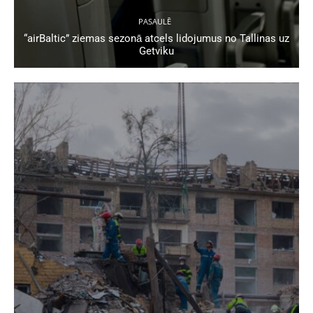
PASAULĒ
“airBaltic” ziemas sezonā atcels lidojumus no Tallinas uz
Getviku