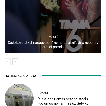
PASAULĒ
Sedokovu atkal nosauc par “melno atraitni”, viņa nepaliek
atbildi parādā
JAUNĀKĀS ZIŅAS
PASAULĒ
“airBaltic” ziemas sezonā atcels
lidojumus no Tallinas uz Getviku