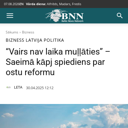
07.08.2026
EN
Vārda diena:
Alfrēds, Madars, Fredis
Sākums
Bizness
BIZNESS
LATVIJA
POLITIKA
“Vairs nav laika muļļāties” –
Saeimā kāpj spiediens par
ostu reformu
LETA
30.04.2025 12:12