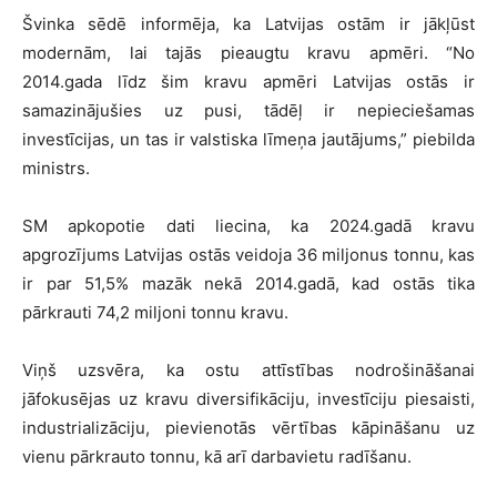
Švinka sēdē informēja, ka Latvijas ostām ir jākļūst
modernām, lai tajās pieaugtu kravu apmēri. “No
2014.gada līdz šim kravu apmēri Latvijas ostās ir
samazinājušies uz pusi, tādēļ ir nepieciešamas
investīcijas, un tas ir valstiska līmeņa jautājums,” piebilda
ministrs.
SM apkopotie dati liecina, ka 2024.gadā kravu
apgrozījums Latvijas ostās veidoja 36 miljonus tonnu, kas
ir par 51,5% mazāk nekā 2014.gadā, kad ostās tika
pārkrauti 74,2 miljoni tonnu kravu.
Viņš uzsvēra, ka ostu attīstības nodrošināšanai
jāfokusējas uz kravu diversifikāciju, investīciju piesaisti,
industrializāciju, pievienotās vērtības kāpināšanu uz
vienu pārkrauto tonnu, kā arī darbavietu radīšanu.