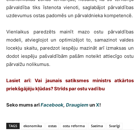
pārvaldība tiks īstenota vienoti, saglabājot pārvaldības
uzdevumus ostas padomēs un pārvaldnieka kompetencē.
Vienlaikus paredzēts mainīt mazo ostu pārvaldības
modeli, atvieglojot un optimizējot to, samazinot valdes
locekļu skaitu, paredzot iespēju mazināt arī izmaksas un
dodot iespēju pašvaldībām pašām noteikt attiecīgo ostu
pārvalžu nolikumus.
Lasiet arī: Vai jaunais satiksmes ministrs atkārtos
priekšgājēju kļūdas? Strīds par ostu vadību
Seko mums arī
Facebook
,
Draugiem
un
X
!
TAGS
ekonomika
ostas
ostu reforma
Saeima
Svarīgi