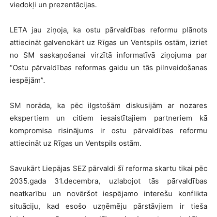
viedokļi un prezentācijas.
LETA jau ziņoja, ka ostu pārvaldības reformu plānots
attiecināt galvenokārt uz Rīgas un Ventspils ostām, izriet
no SM saskaņošanai virzītā informatīvā ziņojuma par
“Ostu pārvaldības reformas gaidu un tās pilnveidošanas
iespējām”.
SM norāda, ka pēc ilgstošām diskusijām ar nozares
ekspertiem un citiem iesaistītajiem partneriem kā
kompromisa risinājums ir ostu pārvaldības reformu
attiecināt uz Rīgas un Ventspils ostām.
Savukārt Liepājas SEZ pārvaldi šī reforma skartu tikai pēc
2035.gada 31.decembra, uzlabojot tās pārvaldības
neatkarību un novēršot iespējamo interešu konflikta
situāciju, kad esošo uzņēmēju pārstāvjiem ir tieša