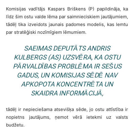
Komisijas vadītājs Kaspars Briškens (P) papildināja, ka
līdz šim ostu valde lēma par saimnieciskiem jautājumiem,
tādēļ tika izveidots jaunais padomes modelis, kas lemtu
par stratēģiski nozīmīgiem lēmumiem.
SAEIMAS DEPUTĀTS ANDRIS
KULBERGS (AS) UZSVĒRA, KA OSTU
PĀRVALDĪBAS PROBLĒMA IR SEŠUS
GADUS, UN KOMISIJAS SĒDĒ NAV
APKOPOTA KONCENTRĒTA UN
SKAIDRA INFORMĀCIJĀ,
tādēļ ir nepieciešama atsevišķa sēde, jo ostu attīstība ir
nopietns jautājums, ņemot vērā ietekmi uz valsts
budžetu.