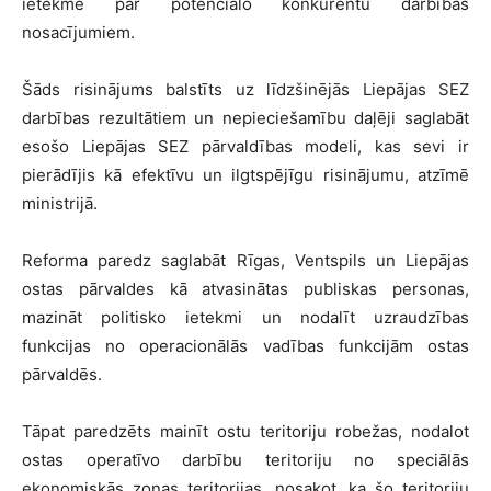
ietekme pār potenciālo konkurentu darbības
nosacījumiem.
Šāds risinājums balstīts uz līdzšinējās Liepājas SEZ
darbības rezultātiem un nepieciešamību daļēji saglabāt
esošo Liepājas SEZ pārvaldības modeli, kas sevi ir
pierādījis kā efektīvu un ilgtspējīgu risinājumu, atzīmē
ministrijā.
Reforma paredz saglabāt Rīgas, Ventspils un Liepājas
ostas pārvaldes kā atvasinātas publiskas personas,
mazināt politisko ietekmi un nodalīt uzraudzības
funkcijas no operacionālās vadības funkcijām ostas
pārvaldēs.
Tāpat paredzēts mainīt ostu teritoriju robežas, nodalot
ostas operatīvo darbību teritoriju no speciālās
ekonomiskās zonas teritorijas, nosakot, ka šo teritoriju