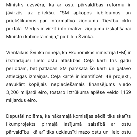
Ministrs uzsvēra, ka ar ostu pārvaldības reformu ir
jāvirzās uz priekšu. “SM apkopos iebildumus un
priekšlikumus par informatīvo ziņojumu Tiesību aktu
portālā. Mērķis ir virzīt informatīvo ziņojumu izskatīšanai
Ministru kabinetā maijā,” piebilda Švinka.
Vienlaikus Švinka minēja, ka Ekonomikas ministrija (EM) ir
izstrādājusi Lielo ostu attīstības Ceļa karti trīs gadu
periodam, bet patlaban SM pārskata šo karti un gatavo
attiecīgas izmaiņas. Ceļa kartē ir identificēti 48 projekti,
savukārt kopējais nepieciešamais finansējums viedo
3,206 miljardi eiro, tostarp iztrūkuma aplēse veido 1,159
miljardus eiro.
Deputāti nolēma, ka nākamajā komisijas sēdē tiks skatīts
likumprojekts pirmajā lasījumā saistībā ar ostu
pārvaldību, kā arī tiks uzklausīti mazo ostu un lielo ostu