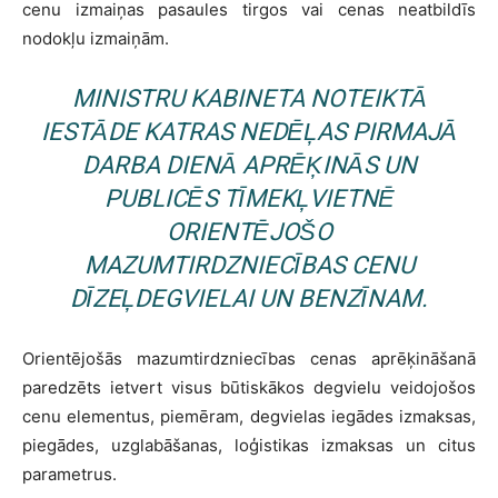
cenu izmaiņas pasaules tirgos vai cenas neatbildīs
nodokļu izmaiņām.
MINISTRU KABINETA NOTEIKTĀ
IESTĀDE KATRAS NEDĒĻAS PIRMAJĀ
DARBA DIENĀ APRĒĶINĀS UN
PUBLICĒS TĪMEKĻVIETNĒ
ORIENTĒJOŠO
MAZUMTIRDZNIECĪBAS CENU
DĪZEĻDEGVIELAI UN BENZĪNAM.
Orientējošās mazumtirdzniecības cenas aprēķināšanā
paredzēts ietvert visus būtiskākos degvielu veidojošos
cenu elementus, piemēram, degvielas iegādes izmaksas,
piegādes, uzglabāšanas, loģistikas izmaksas un citus
parametrus.