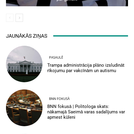
JAUNĀKĀS ZIŅAS
PASAULĒ
Trampa administrācija plāno izsludināt
rīkojumu par vakcīnām un autismu
BNN FOKUSĀ
BNN fokusā | Politologa skats:
nākamajā Saeimā varas sadalījums var
apmest kūleni