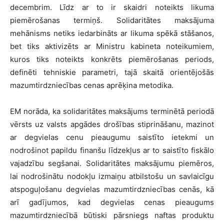
decembrim. Līdz ar to ir skaidri noteikts likuma
piemērošanas termiņš. Solidaritātes maksājuma
mehānisms netiks iedarbināts ar likuma spēkā stāšanos,
bet tiks aktivizēts ar Ministru kabineta noteikumiem,
kuros tiks noteikts konkrēts piemērošanas periods,
definēti tehniskie parametri, tajā skaitā orientējošās
mazumtirdzniecības cenas aprēķina metodika.
EM norāda, ka solidaritātes maksājums terminētā periodā
vērsts uz valsts apgādes drošības stiprināšanu, mazinot
ar degvielas cenu pieaugumu saistīto ietekmi un
nodrošinot papildu finanšu līdzekļus ar to saistīto fiskālo
vajadzību segšanai. Solidaritātes maksājumu piemēros,
lai nodrošinātu nodokļu izmaiņu atbilstošu un savlaicīgu
atspoguļošanu degvielas mazumtirdzniecības cenās, kā
arī gadījumos, kad degvielas cenas pieaugums
mazumtirdzniecībā būtiski pārsniegs naftas produktu