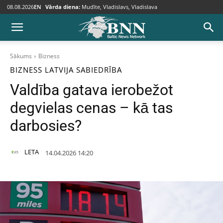
08.08.2026
EN
Vārda diena:
Mudīte, Vladislavs, Vladislava
Sākums
Bizness
BIZNESS
LATVIJA
SABIEDRĪBA
Valdība gatava ierobežot
degvielas cenas – kā tas
darbosies?
LETA
14.04.2026 14:20