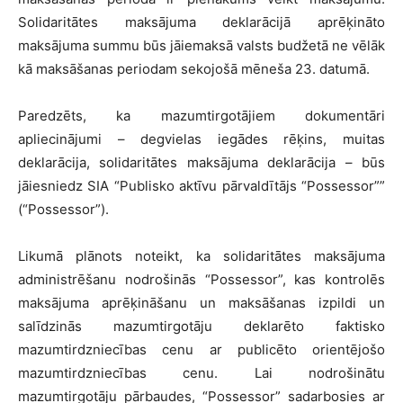
Solidaritātes maksājuma deklarācijā aprēķināto
maksājuma summu būs jāiemaksā valsts budžetā ne vēlāk
kā maksāšanas periodam sekojošā mēneša 23. datumā.
Paredzēts, ka mazumtirgotājiem dokumentāri
apliecinājumi – degvielas iegādes rēķins, muitas
deklarācija, solidaritātes maksājuma deklarācija – būs
jāiesniedz SIA “Publisko aktīvu pārvaldītājs “Possessor””
(“Possessor”).
Likumā plānots noteikt, ka solidaritātes maksājuma
administrēšanu nodrošinās “Possessor”, kas kontrolēs
maksājuma aprēķināšanu un maksāšanas izpildi un
salīdzinās mazumtirgotāju deklarēto faktisko
mazumtirdzniecības cenu ar publicēto orientējošo
mazumtirdzniecības cenu. Lai nodrošinātu
mazumtirgotāju pārbaudes, “Possessor” sadarbosies ar