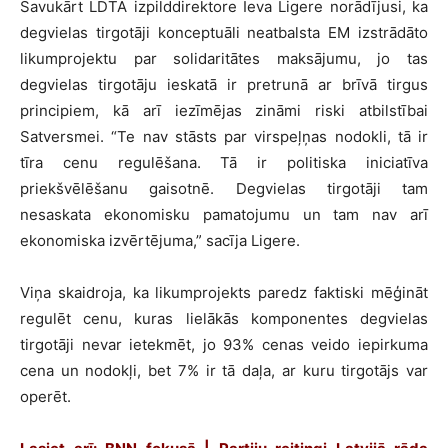
Savukārt LDTA izpilddirektore Ieva Ligere norādījusi, ka
degvielas tirgotāji konceptuāli neatbalsta EM izstrādāto
likumprojektu par solidaritātes maksājumu, jo tas
degvielas tirgotāju ieskatā ir pretrunā ar brīvā tirgus
principiem, kā arī iezīmējas zināmi riski atbilstībai
Satversmei. “Te nav stāsts par virspeļņas nodokli, tā ir
tīra cenu regulēšana. Tā ir politiska iniciatīva
priekšvēlēšanu gaisotnē. Degvielas tirgotāji tam
nesaskata ekonomisku pamatojumu un tam nav arī
ekonomiska izvērtējuma,” sacīja Ligere.
Viņa skaidroja, ka likumprojekts paredz faktiski mēģināt
regulēt cenu, kuras lielākās komponentes degvielas
tirgotāji nevar ietekmēt, jo 93% cenas veido iepirkuma
cena un nodokļi, bet 7% ir tā daļa, ar kuru tirgotājs var
operēt.