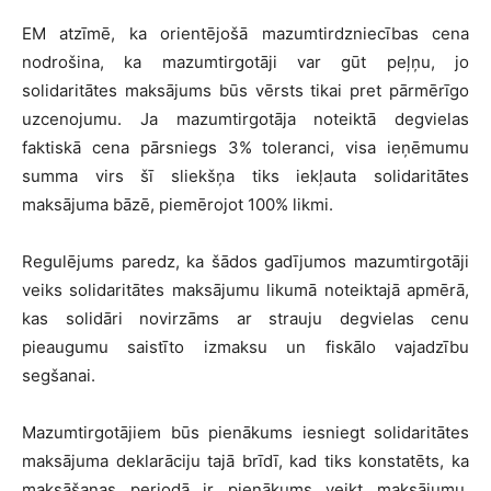
EM atzīmē, ka orientējošā mazumtirdzniecības cena
nodrošina, ka mazumtirgotāji var gūt peļņu, jo
solidaritātes maksājums būs vērsts tikai pret pārmērīgo
uzcenojumu. Ja mazumtirgotāja noteiktā degvielas
faktiskā cena pārsniegs 3% toleranci, visa ieņēmumu
summa virs šī sliekšņa tiks iekļauta solidaritātes
maksājuma bāzē, piemērojot 100% likmi.
Regulējums paredz, ka šādos gadījumos mazumtirgotāji
veiks solidaritātes maksājumu likumā noteiktajā apmērā,
kas solidāri novirzāms ar strauju degvielas cenu
pieaugumu saistīto izmaksu un fiskālo vajadzību
segšanai.
Mazumtirgotājiem būs pienākums iesniegt solidaritātes
maksājuma deklarāciju tajā brīdī, kad tiks konstatēts, ka
maksāšanas periodā ir pienākums veikt maksājumu.