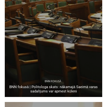
BNN FOKUSĀ
BNN fokusā | Politologa skats: nākamajā Saeimā varas
sadalījums var apmest kūleni