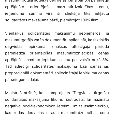
mazumtirgotāja noteiktā degvielas cena par 3% pārsniegs
aprēķināto orientējošo mazumtirdzniecības cenu,
ieņēmumu summa virs šī sliekšņa tiks iekļauta
solidaritātes maksājuma bāzē, piemērojot 100% likmi.
Vienlaikus solidaritātes maksājumu nepiemēros, ja
mazumtirgotājs varēs dokumentāri apliecināt, ka faktiskās
degvielas iepirkuma izmaksas attiecīgajā periodā
pārsniedza orientējošās mazumtirdzniecības cenas
aprēķinā izmantoto iepirkuma cenu par vairāk nekā 3%.
Tad attiecīgi solidaritātes maksājuma bāzi samazinās
proporcionāli dokumentāri apliecinātajai iepirkuma cenas
pārsnieguma daļai.
Ministrijā atzīmē, ka likumprojekts “Degvielas tirgotāju
solidaritātes maksājuma likums” izstrādāts, lai mazinātu
negatīvo sociālekonomisko ietekmi uz tautsaimniecību,
kas rodas degvielas strauja mazumtirdzniecības cenu