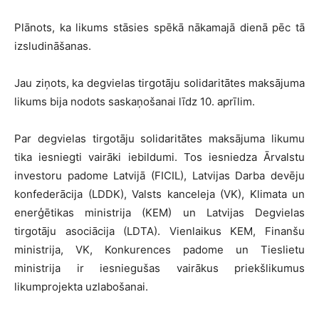
Plānots, ka likums stāsies spēkā nākamajā dienā pēc tā
izsludināšanas.
Jau ziņots, ka degvielas tirgotāju solidaritātes maksājuma
likums bija nodots saskaņošanai līdz 10. aprīlim.
Par degvielas tirgotāju solidaritātes maksājuma likumu
tika iesniegti vairāki iebildumi. Tos iesniedza Ārvalstu
investoru padome Latvijā (FICIL), Latvijas Darba devēju
konfederācija (LDDK), Valsts kanceleja (VK), Klimata un
enerģētikas ministrija (KEM) un Latvijas Degvielas
tirgotāju asociācija (LDTA). Vienlaikus KEM, Finanšu
ministrija, VK, Konkurences padome un Tieslietu
ministrija ir iesniegušas vairākus priekšlikumus
likumprojekta uzlabošanai.