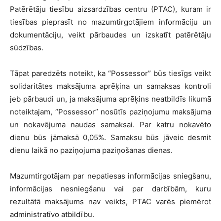
Patērētāju tiesību aizsardzības centru (PTAC), kuram ir
tiesības pieprasīt no mazumtirgotājiem informāciju un
dokumentāciju, veikt pārbaudes un izskatīt patērētāju
sūdzības.
Tāpat paredzēts noteikt, ka “Possessor” būs tiesīgs veikt
solidaritātes maksājuma aprēķina un samaksas kontroli
jeb pārbaudi un, ja maksājuma aprēķins neatbildīs likumā
noteiktajam, “Possessor” nosūtīs paziņojumu maksājuma
un nokavējuma naudas samaksai. Par katru nokavēto
dienu būs jāmaksā 0,05%. Samaksu būs jāveic desmit
dienu laikā no paziņojuma paziņošanas dienas.
Mazumtirgotājam par nepatiesas informācijas sniegšanu,
informācijas nesniegšanu vai par darbībām, kuru
rezultātā maksājums nav veikts, PTAC varēs piemērot
administratīvo atbildību.