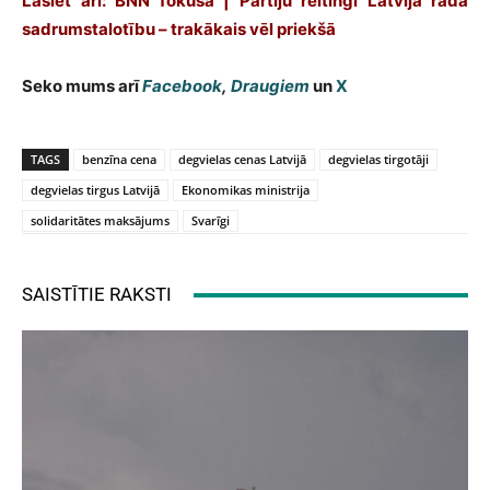
Lasiet arī: BNN fokusā | Partiju reitingi Latvijā rāda
sadrumstalotību – trakākais vēl priekšā
Seko mums arī
Facebook
,
Draugiem
un
X
TAGS
benzīna cena
degvielas cenas Latvijā
degvielas tirgotāji
degvielas tirgus Latvijā
Ekonomikas ministrija
solidaritātes maksājums
Svarīgi
SAISTĪTIE RAKSTI