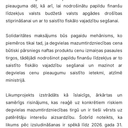
pieauguma dēļ, kā arī, lai nodrošinātu papildu finanšu
līdzekļus valsts budžetā valsts apgādes drošības
stiprināšanai un ar to saistīto fiskālo vajadzību segšanai.
Solidaritātes maksājums būs pagaidu mehānisms, ko
piemēros tikai tad, ja degvielas mazumtirdzniecības cena
būtiski pārsniegs naftas produktu cenu izmaiņas pasaules
tirgos, tādējādi nodrošinot papildu finanšu līdzekļus ar to
saistīto fiskālo vajadzību segšanai un mazinot ar
degvielas cenu pieaugumu saistīto ietekmi, atzīmē
ministrijā.
Likumprojekts izstrādāts kā īslaicīgs, ārkārtas un
samērīgs risinājums, kas reaģē uz konkrētiem riskiem
degvielas mazumtirdzniecības tirgū un ir tieši vērsts uz
patērētāju interešu aizsardzību. Šobrīd noteikts, ka
likums pēc izsludināšanas ir spēkā līdz 2026. gada 31.