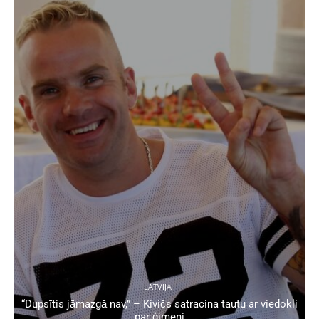
LATVIJA
“Dupsītis jāmazgā nav,” – Kivičs satracina tautu ar viedokli
par ģimeni