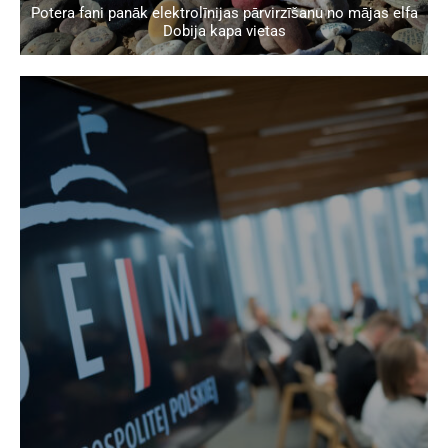
Potera fani panāk elektrolīnijas pārvirzīšanu no mājas elfa
Dobija kapa vietas