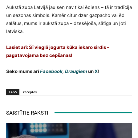
Aukstā zupa Latvijā jau sen nav tikai ēdiens – tā ir tradīcija
un sezonas simbols. Kamēr citur dzer gazpacho vai ēd
salātus, mums ir aukstā zupa – dzesējoša, sātīga un ļoti
latviska.
Lasiet arī: Šī vieglā jogurta kūka iekaro sirdis –
pagatavojama bez cepšanas!
Seko mums arī
Facebook
,
Draugiem
un
X
!
TAGS
receptes
SAISTĪTIE RAKSTI