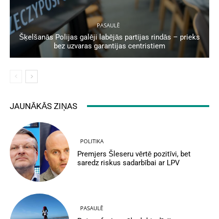
PASAULĒ
Šķelšanās Polijas galēji labējās partijas rindās – prieks
bez uzvaras garantijas centristiem
JAUNĀKĀS ZIŅAS
POLITIKA
Premjers Šleseru vērtē pozitīvi, bet
saredz riskus sadarbībai ar LPV
PASAULĒ