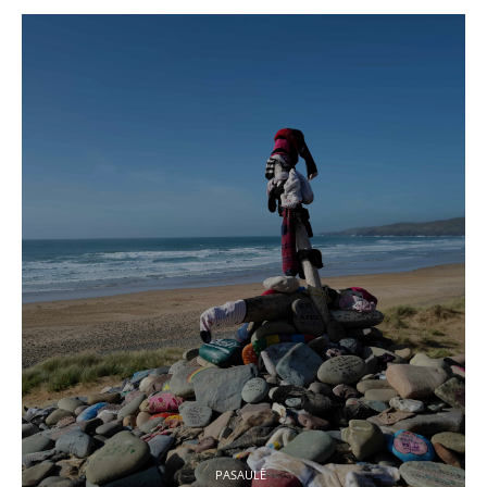
PASAULĒ