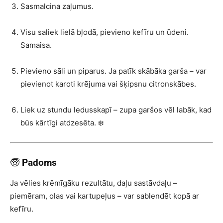
Sasmalcina zaļumus.
Visu saliek lielā bļodā, pievieno kefīru un ūdeni.
Samaisa.
Pievieno sāli un piparus. Ja patīk skābāka garša – var
pievienot karoti krējuma vai šķipsnu citronskābes.
Liek uz stundu ledusskapī – zupa garšos vēl labāk, kad
būs kārtīgi atdzesēta. ❄️
🧓
Padoms
Ja vēlies krēmīgāku rezultātu, daļu sastāvdaļu –
piemēram, olas vai kartupeļus – var sablendēt kopā ar
kefīru.