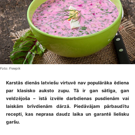
Foto: Freepik
Karstās dienās latviešu virtuvē nav populārāka ēdiena
par klasisko auksto zupu. Tā ir gan sātīga, gan
veldzējoša – īstā izvēle darbdienas pusdienām vai
laiskām brīvdienām dārzā. Piedāvājam pārbaudītu
recepti, kas neprasa daudz laika un garantē lielisku
garšu.