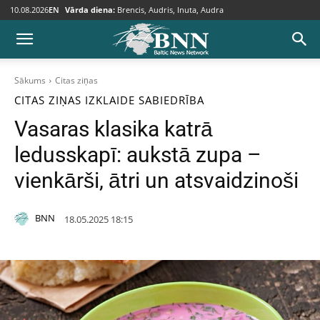
10.08.2026
EN
Vārda diena:
Brencis, Audris, Inuta, Audra
Sākums
Citas ziņas
CITAS ZIŅAS
IZKLAIDE
SABIEDRĪBA
Vasaras klasika katrā
ledusskapī: aukstā zupa –
vienkārši, ātri un atsvaidzinoši
BNN
18.05.2025 18:15