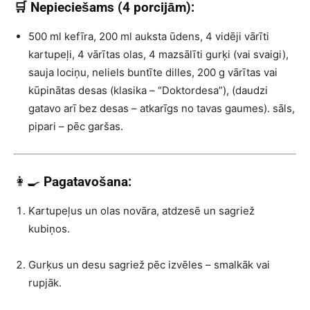
🛒 Nepieciešams (4 porcijām):
500 ml kefīra, 200 ml auksta ūdens, 4 vidēji vārīti
kartupeļi, 4 vārītas olas, 4 mazsālīti gurķi (vai svaigi),
sauja lociņu, neliels buntīte dilles, 200 g vārītas vai
kūpinātas desas (klasika – “Doktordesa”), (daudzi
gatavo arī bez desas – atkarīgs no tavas gaumes). sāls,
pipari – pēc garšas.
👩‍🍳
Pagatavošana:
Kartupeļus un olas novāra, atdzesē un sagriež
kubiņos.
Gurķus un desu sagriež pēc izvēles – smalkāk vai
rupjāk.