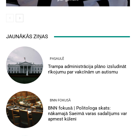
JAUNĀKĀS ZIŅAS
PASAULĒ
Trampa administrācija plāno izsludināt
rīkojumu par vakcīnām un autismu
BNN FOKUSĀ
BNN fokusā | Politologa skats:
nākamajā Saeimā varas sadalījums var
apmest kūleni