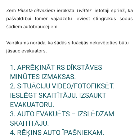
Zem
Pilsēta cilvēkiem
ieraksta
Twitter
lietotāji spriež, ka
pašvaldībai tomēr vajadzētu ieviest stingrākus sodus
šādiem autobraucējiem.
Vairākums norāda, ka šādās situācijās nekavējoties būtu
jāsauc evakuators.
1. APRĒĶINĀT RS DĪKSTĀVES
MINŪTES IZMAKSAS.
2. SITUĀCIJU VIDEO/FOTOFIKSĒT.
IESLĒGT SKAITĪTĀJU. IZSAUKT
EVAKUATORU.
3. AUTO EVAKUĒTS – IZSLĒDZAM
SKAITĪTĀJU.
4. RĒĶINS AUTO ĪPAŠNIEKAM.