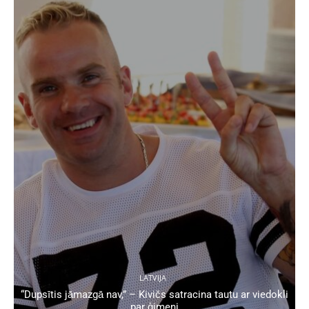
LATVIJA
“Dupsītis jāmazgā nav,” – Kivičs satracina tautu ar viedokli
par ģimeni