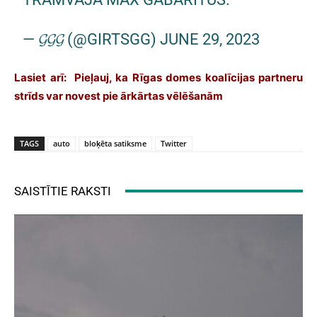
— 𝓖𝓖𝓖 (@GIRTSGG)
JUNE 29, 2023
Lasiet arī:
Pieļauj, ka Rīgas domes koalīcijas partneru
strīds var novest pie ārkārtas vēlēšanām
TAGS
auto
bloķēta satiksme
Twitter
SAISTĪTIE RAKSTI