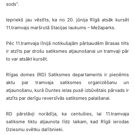
sods”.
Iepriekš jau vēstīts, ka no 20. jūnija Rīgā atsāk kursēt
11.tramvajs maršrutā Stacijas laukums – Mežaparks.
Pēc 11.tramvaja līnijā notikušajām pārbaudēm Brasas tilts
ir atzīts par drošu satiksmes atjaunošanai un tramvaji pār
to var atsākt kursēt.
Rīgas domes (RD) Satiksmes departaments ir pieņēmis
aktu par tramvaja satiksmes organizēšanu un
atjaunošanu, kurā Duntes ielas pusē izbūvētais pārvads ir
atzīts par derīgu reversīvās satiksmes palaišanai.
RD pārstāvji norādīja, ka centušies, lai 11.tramvaja
satiksme tiktu atjaunota līdz laikam, kad Rīgā ierodas
Dziesmu svētku dalībnieki.