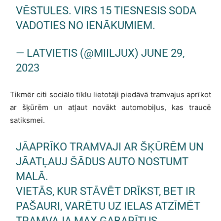
VĒSTULES. VIRS 15 TIESNESIS SODA
VADOTIES NO IENĀKUMIEM.
— LATVIETIS (@MIILJUX)
JUNE 29,
2023
Tikmēr citi sociālo tīklu lietotāji piedāvā tramvajus aprīkot
ar šķūrēm un atļaut novākt automobiļus, kas traucē
satiksmei.
JĀAPRĪKO TRAMVAJI AR ŠĶŪRĒM UN
JĀATĻAUJ ŠĀDUS AUTO NOSTUMT
MALĀ.
VIETĀS, KUR STĀVĒT DRĪKST, BET IR
PAŠAURI, VARĒTU UZ IELAS ATZĪMĒT
TRAMVAJA MAX GABARĪTUS.