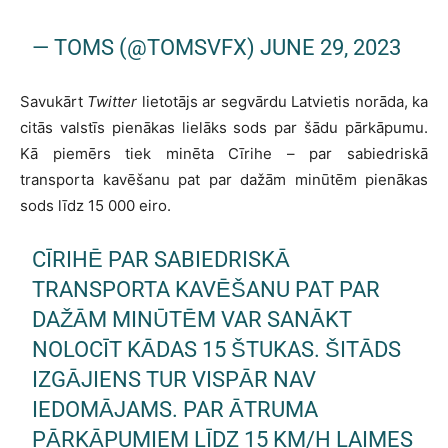
— TOMS (@TOMSVFX)
JUNE 29, 2023
Savukārt
Twitter
lietotājs ar segvārdu Latvietis norāda, ka
citās valstīs pienākas lielāks sods par šādu pārkāpumu.
Kā piemērs tiek minēta Cīrihe – par sabiedriskā
transporta kavēšanu pat par dažām minūtēm pienākas
sods līdz 15 000 eiro.
CĪRIHĒ PAR SABIEDRISKĀ
TRANSPORTA KAVĒŠANU PAT PAR
DAŽĀM MINŪTĒM VAR SANĀKT
NOLOCĪT KĀDAS 15 ŠTUKAS. ŠITĀDS
IZGĀJIENS TUR VISPĀR NAV
IEDOMĀJAMS. PAR ĀTRUMA
PĀRKĀPUMIEM LĪDZ 15 KM/H LAIMES