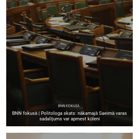
BNN FOKUSĀ
BNN fokusā | Politologa skats: nākamajā Saeimā varas
sadalījums var apmest kūleni