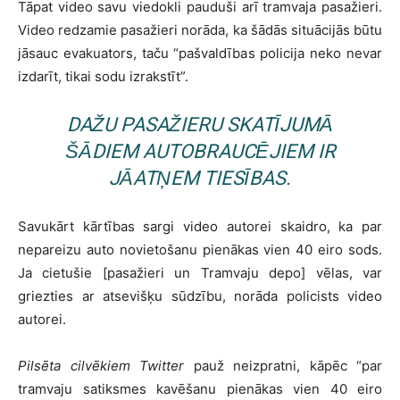
Tāpat video savu viedokli pauduši arī tramvaja pasažieri.
Video redzamie pasažieri norāda, ka šādās situācijās būtu
jāsauc evakuators, taču “pašvaldības policija neko nevar
izdarīt, tikai sodu izrakstīt”.
DAŽU PASAŽIERU SKATĪJUMĀ
ŠĀDIEM AUTOBRAUCĒJIEM IR
JĀATŅEM TIESĪBAS.
Savukārt kārtības sargi video autorei skaidro, ka par
nepareizu auto novietošanu pienākas vien 40 eiro sods.
Ja cietušie [pasažieri un Tramvaju depo] vēlas, var
griezties ar atsevišķu sūdzību, norāda policists video
autorei.
Pilsēta cilvēkiem Twitter
pauž neizpratni, kāpēc “par
tramvaju satiksmes kavēšanu pienākas vien 40 eiro