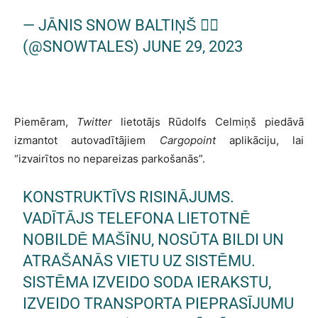
— JĀNIS SNOW BALTIŅŠ 🏳️‍🌈
(@SNOWTALES)
JUNE 29, 2023
Piemēram,
Twitter
lietotājs Rūdolfs Celmiņš piedāvā
izmantot autovadītājiem
Cargopoint
aplikāciju, lai
“izvairītos no nepareizas parkošanās”.
KONSTRUKTĪVS RISINĀJUMS.
VADĪTĀJS TELEFONA LIETOTNĒ
NOBILDĒ MAŠĪNU, NOSŪTA BILDI UN
ATRAŠANĀS VIETU UZ SISTĒMU.
SISTĒMA IZVEIDO SODA IERAKSTU,
IZVEIDO TRANSPORTA PIEPRASĪJUMU