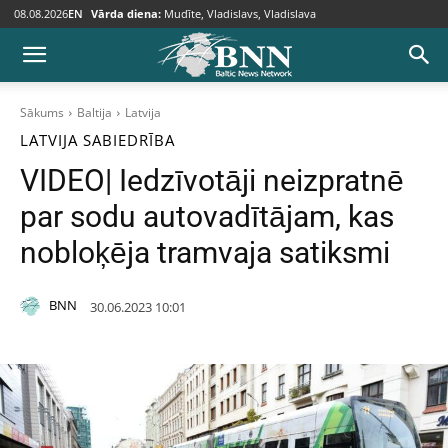
08.08.2026
EN
Vārda diena:
Mudīte, Vladislavs, Vladislava
Sākums
Baltija
Latvija
LATVIJA
SABIEDRĪBA
VIDEO| Iedzīvotāji neizpratnē
par sodu autovadītājam, kas
nobloķēja tramvaja satiksmi
BNN
30.06.2023 10:01