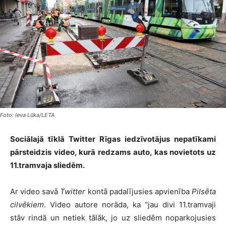
Foto: Ieva Lūka/LETA
Sociālajā tīklā Twitter Rīgas iedzīvotājus nepatīkami
pārsteidzis video, kurā redzams auto, kas novietots uz
11.tramvaja sliedēm.
Ar video savā
Twitter
kontā padalījusies apvienība
Pilsēta
cilvēkiem
. Video autore norāda, ka “jau divi 11.tramvaji
stāv rindā un netiek tālāk, jo uz sliedēm noparkojusies