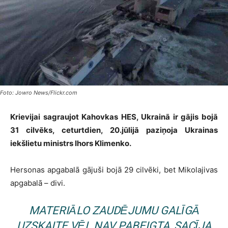
Foto: Jowro News/Flickr.com
Krievijai sagraujot Kahovkas HES, Ukrainā ir gājis bojā
31 cilvēks, ceturtdien, 20.jūlijā paziņoja Ukrainas
iekšlietu ministrs Ihors Klimenko.
Hersonas apgabalā gājuši bojā 29 cilvēki, bet Mikolajivas
apgabalā – divi.
MATERIĀLO ZAUDĒJUMU GALĪGĀ
UZSKAITE VĒL NAV PABEIGTA, SACĪJA