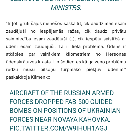
MINISTRS.
“Ir ļoti grūti šajos mēnešos saskaitīt, cik daudz mēs esam
zaudējuši no iespējamās ražas, cik daudz privātu
saimniecību esam zaudējuši (..), cik iespēju saistībā ar
ūdeni esam zaudējuši. Tā ir liela problēma. Ūdens ir
atkāpies par vairākiem kilometriem no Hersonas
ūdenskrātuves krasta. Un šodien es kā galveno problēmu
redzu mūsu pilsoņu turpmāko piekļuvi ūdenim,”
paskaidroja Klimenko.
AIRCRAFT OF THE RUSSIAN ARMED
FORCES DROPPED FAB-500 GUIDED
BOMBS ON POSITIONS OF UKRAINIAN
FORCES NEAR NOVAYA KAHOVKA.
PIC.TWITTER.COM/W9IHUH1AGJ