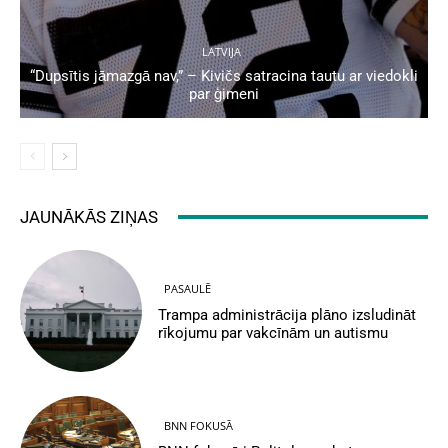
LATVIJA
“Dupsītis jāmazgā nav,” – Kivičs satracina tautu ar viedokli
par ģimeni
JAUNĀKĀS ZIŅAS
PASAULĒ
Trampa administrācija plāno izsludināt
rīkojumu par vakcīnām un autismu
BNN FOKUSĀ