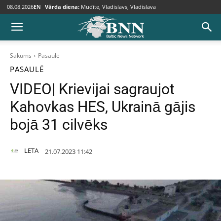
08.08.2026
EN
Vārda diena:
Mudīte, Vladislavs, Vladislava
Sākums
Pasaulē
PASAULĒ
VIDEO| Krievijai sagraujot
Kahovkas HES, Ukrainā gājis
bojā 31 cilvēks
LETA
21.07.2023 11:42