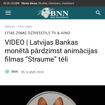
08.08.2026
EN
Vārda diena:
Mudīte, Vladislavs, Vladislava
Sākums
Citas ziņas
CITAS ZIŅAS
DZĪVESSTILS
TV & KINO
VIDEO | Latvijas Bankas
monētā pārdzimst animācijas
filmas “Straume” tēli
BNN
05.12.2025 10:33