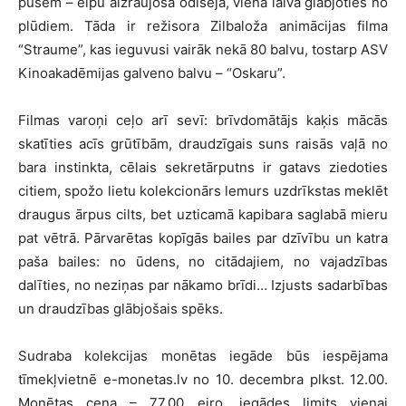
pusēm – elpu aizraujoša odiseja, vienā laivā glābjoties no
plūdiem. Tāda ir režisora Zilbaloža animācijas filma
“Straume”, kas ieguvusi vairāk nekā 80 balvu, tostarp ASV
Kinoakadēmijas galveno balvu – “Oskaru”.
Filmas varoņi ceļo arī sevī: brīvdomātājs kaķis mācās
skatīties acīs grūtībām, draudzīgais suns raisās vaļā no
bara instinkta, cēlais sekretārputns ir gatavs ziedoties
citiem, spožo lietu kolekcionārs lemurs uzdrīkstas meklēt
draugus ārpus cilts, bet uzticamā kapibara saglabā mieru
pat vētrā. Pārvarētas kopīgās bailes par dzīvību un katra
paša bailes: no ūdens, no citādajiem, no vajadzības
dalīties, no neziņas par nākamo brīdi… Izjusts sadarbības
un draudzības glābjošais spēks.
Sudraba kolekcijas monētas iegāde būs iespējama
tīmekļvietnē e-monetas.lv no 10. decembra plkst. 12.00.
Monētas cena – 77.00 eiro, iegādes limits vienai