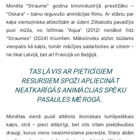
Monēta “Straume” godina kinoindustrijā prestižāko –
“Oskara” – balvu ieguvušo animācijas filmu. Ar stāstu par
kaķa vientuļnieka attiecībām ar ūdeni Zilbalodis pavadījis
pusi mūža, no īsfilmas “Aqua” (2012) nonākot līdz
“Straumes” (2024) triumfam. Mākslinieks atzīst: būdams
vienpatis kā kaķis, tomēr mācījies sadarboties ar citiem –
ne tikai Latvijā, bet arī Francijā un Beļģijā.
TAS ĻĀVIS AR PIETICĪGIEM
RESURSIEM SPOŽI APLIECINĀT
NEATKARĪGĀS ANIMĀCIJAS SPĒKU
PASAULES MĒROGĀ.
Monētas vienā pusē attēlots ikoniskais tumšpelēkais
kaķis, otrā – pieci atšķirīgi, bet cits citam piekļāvušies
draugi, kurus vieno neaizmirstama pieredze. Starp abām