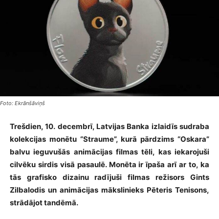
Foto: Ekrānšāviņš
Trešdien, 10. decembrī, Latvijas Banka izlaidīs sudraba
kolekcijas monētu “Straume”, kurā pārdzims “Oskara”
balvu ieguvušās animācijas filmas tēli, kas iekarojuši
cilvēku sirdis visā pasaulē. Monēta ir īpaša arī ar to, ka
tās grafisko dizainu radījuši filmas režisors Gints
Zilbalodis un animācijas mākslinieks Pēteris Tenisons,
strādājot tandēmā.