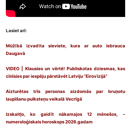
Lasiet arī:
Mūžībā izvadīta sieviete, kura ar auto iebrauca
Daugavā
VIDEO | Klausies un vērtē! Publiskotas dziesmas, kas
cīnīsies par iespēju pārstāvēt Latviju “Eirovīzijā”
Aizturētas trīs personas aizdomās par bruņotu
laupīšanu pulksteņu veikalā Vecrīgā
Izskaitļo, ko gaidīt nākamajos 12 mēnešos, –
numeroloģiskais horoskops 2026.gadam