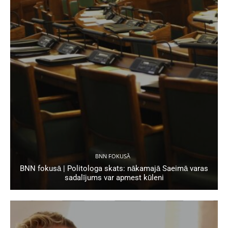
BNN FOKUSĀ
BNN fokusā | Politologa skats: nākamajā Saeimā varas
sadalījums var apmest kūleni