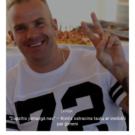
LATVIJA
“Dupsītis jāmazgā nav,” – Kivičs satracina tautu ar viedokli
par ģimeni