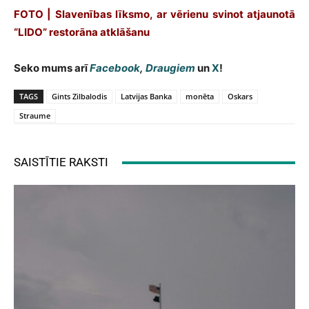
FOTO | Slavenības līksmo, ar vērienu svinot atjaunotā
“LIDO” restorāna atklāšanu
Seko mums arī
Facebook
,
Draugiem
un
X
!
TAGS
Gints Zilbalodis
Latvijas Banka
monēta
Oskars
Straume
SAISTĪTIE RAKSTI