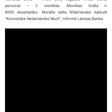
personai – 3 monētas. Monētas tirāža ir
6000 eksemplāru. Monēta kalta Nīderlandes kaltuvē
“Koninklijke Nederlandse Munt”, informē Latvijas Banka.