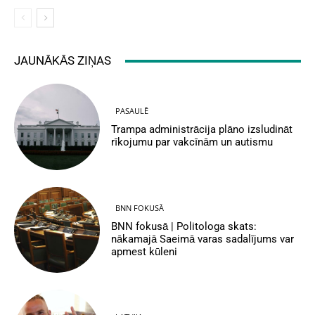
JAUNĀKĀS ZIŅAS
PASAULĒ
Trampa administrācija plāno izsludināt
rīkojumu par vakcīnām un autismu
BNN FOKUSĀ
BNN fokusā | Politologa skats:
nākamajā Saeimā varas sadalījums var
apmest kūleni