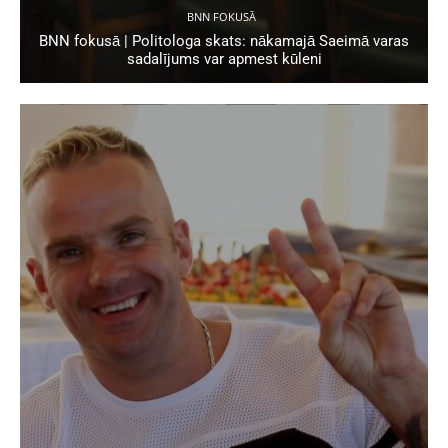
BNN FOKUSĀ
BNN fokusā | Politologa skats: nākamajā Saeimā varas
sadalījums var apmest kūleni