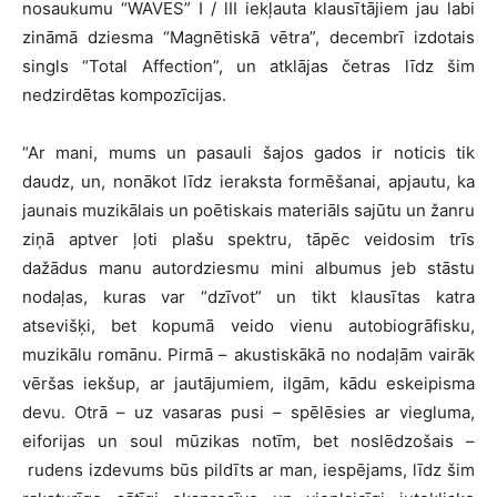
nosaukumu “WAVES” I / lII iekļauta klausītājiem jau labi
zināmā dziesma “Magnētiskā vētra”, decembrī izdotais
singls “Total Affection”, un atklājas četras līdz šim
nedzirdētas kompozīcijas.
“Ar mani, mums un pasauli šajos gados ir noticis tik
daudz, un, nonākot līdz ieraksta formēšanai, apjautu, ka
jaunais muzikālais un poētiskais materiāls sajūtu un žanru
ziņā aptver ļoti plašu spektru, tāpēc veidosim trīs
dažādus manu autordziesmu mini albumus jeb stāstu
nodaļas, kuras var “dzīvot” un tikt klausītas katra
atsevišķi, bet kopumā veido vienu autobiogrāfisku,
muzikālu romānu. Pirmā – akustiskākā no nodaļām vairāk
vēršas iekšup, ar jautājumiem, ilgām, kādu eskeipisma
devu. Otrā – uz vasaras pusi – spēlēsies ar viegluma,
eiforijas un soul mūzikas notīm, bet noslēdzošais –
rudens izdevums būs pildīts ar man, iespējams, līdz šim