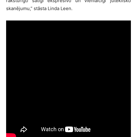
raksturīgo sātīgi ekspresīvo un vienlaicīgi juteklisko
skanējumu,” stāsta Linda Leen.