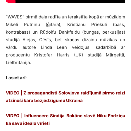
“WAVES” pirmā daļa radīta un ierakstīta kopā ar mūziķiem
Miķeli Putniņu (ģitāra), Kristianu Priekuli (bass,
kontrabass) un Rūdolfu Dankfeldu (bungas, perkusijas)
studijā Alejas, Cēsīs, bet skaņas dizainu mūzikas un
vārdu autore Linda Leen veidojusi sadarbībā ar
producentu Kristofer Harris (UK) studijā Mārgeitā,
Lielbritānijā.
Lasiet arī:
VIDEO | Z propagandisti Solovjova raidījumā pirmo reizi
atzinuši kara bezjēdzīgumu Ukrainā
VIDEO | Influencere Sindija Bokāne slavē Niku Endziņu
kā savu ideālo vīrieti