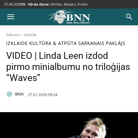
07.08.2026
EN
Vārda diena:
Alfrēds, Madars, Fredis
Sākums
Izklaide
IZKLAIDE
KULTŪRA & ATPŪTA
SARKANAIS PAKLĀJS
VIDEO | Linda Leen izdod
pirmo minialbumu no triloģijas
“Waves”
BNN
27.01.2026 09:24