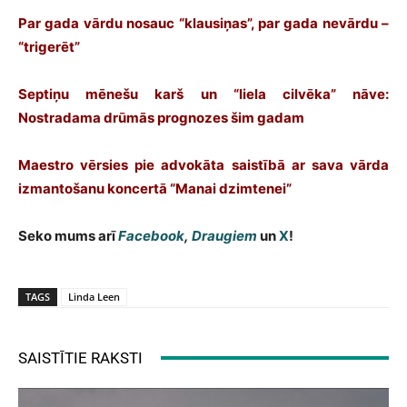
Par gada vārdu nosauc “klausiņas”, par gada nevārdu –
“trigerēt”
Septiņu mēnešu karš un “liela cilvēka” nāve:
Nostradama drūmās prognozes šim gadam
Maestro vērsies pie advokāta saistībā ar sava vārda
izmantošanu koncertā “Manai dzimtenei”
Seko mums arī
Facebook
,
Draugiem
un
X
!
TAGS
Linda Leen
SAISTĪTIE RAKSTI