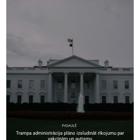
PASAULĒ
Trampa administrācija plāno izsludināt rīkojumu par
vakcīnām un autismu