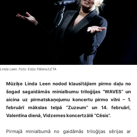
Linda Leen. Foto: Edijs Pālens/LETA
Mūziķe Linda Leen nodod klausītājiem pirmo daļu no
šogad sagaidāmās minialbumu triloģijas “WAVES” un
aicina uz pirmatskaņojumu koncertu pirmo vilni – 1.
februārī mākslas telpā “Zuzeum” un 14. februārī,
Valentīna dienā, Vidzemes koncertzālē “Cēsis”.
Pirmajā minialbumā no gaidāmās triloģijas sērijas ar