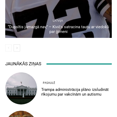
LATVIJA
“Dupsītis jāmazgā nav,” – Kivičs satracina tautu ar viedokli
par ģimeni
JAUNĀKĀS ZIŅAS
PASAULĒ
Trampa administrācija plāno izsludināt
rīkojumu par vakcīnām un autismu