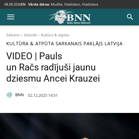
08.08.2026
EN
Vārda diena:
Mudīte, Vladislavs, Vladislava
Sākums
Izklaide
Kultūra & atpūta
KULTŪRA & ATPŪTA
SARKANAIS PAKLĀJS
LATVIJA
VIDEO | Pauls
un Račs radījuši jaunu
dziesmu Ancei Krauzei
BNN
02.12.2025 14:51