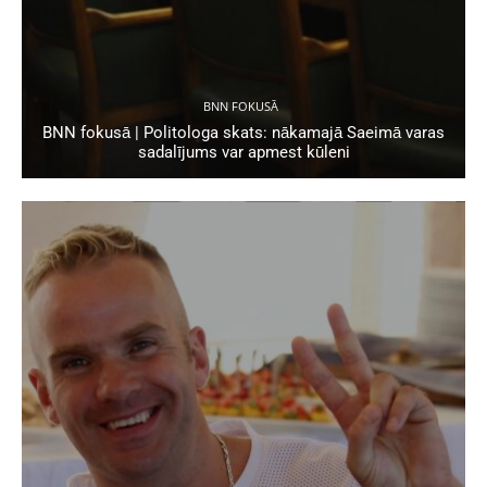
BNN FOKUSĀ
BNN fokusā | Politologa skats: nākamajā Saeimā varas
sadalījums var apmest kūleni