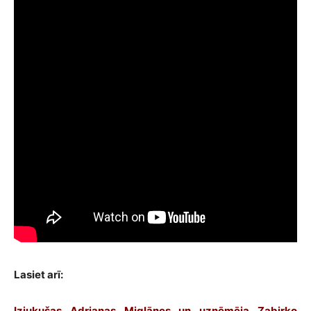
Lasiet arī:
Izjukušas Adrianas Miglānes un uzņēmēja Zabirko