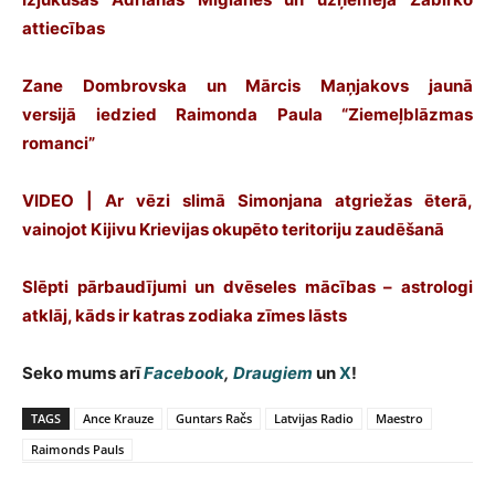
attiecības
Zane Dombrovska un Mārcis Maņjakovs jaunā
versijā iedzied Raimonda Paula “Ziemeļblāzmas
romanci”
VIDEO | Ar vēzi slimā Simonjana atgriežas ēterā,
vainojot Kijivu Krievijas okupēto teritoriju zaudēšanā
Slēpti pārbaudījumi un dvēseles mācības – astrologi
atklāj, kāds ir katras zodiaka zīmes lāsts
Seko mums arī
Facebook
,
Draugiem
un
X
!
TAGS
Ance Krauze
Guntars Račs
Latvijas Radio
Maestro
Raimonds Pauls