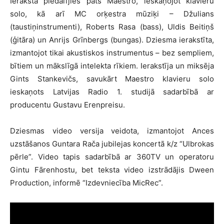
Ierakstā piedalījies pats Maestro, ieskaņojot klavieru
solo, kā arī MC orķestra mūziķi – Džulians
(taustiņinstrumenti), Roberts Rasa (bass), Uldis Beitiņš
(ģitāra) un Anrijs Grīnbergs (bungas). Dziesma ierakstīta,
izmantojot tikai akustiskos instrumentus – bez sempliem,
bītiem un mākslīgā intelekta rīkiem. Ierakstīja un miksēja
Gints Stankevičs, savukārt Maestro klavieru solo
ieskaņots Latvijas Radio 1. studijā sadarbībā ar
producentu Gustavu Erenpreisu.
Dziesmas video versija veidota, izmantojot Ances
uzstāšanos Guntara Rača jubilejas koncertā k/z “Ulbrokas
pērle”. Video tapis sadarbībā ar 360TV un operatoru
Gintu Fārenhostu, bet teksta video izstrādājis Dween
Production, informē “Izdevniecība MicRec”.