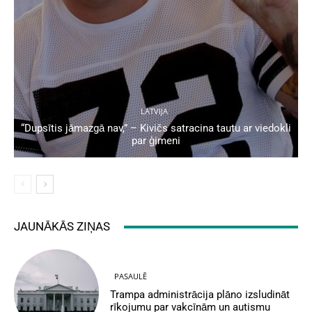
LATVIJA
“Dupsītis jāmazgā nav,” – Kivičs satracina tautu ar viedokli
par ģimeni
JAUNĀKĀS ZIŅAS
PASAULĒ
Trampa administrācija plāno izsludināt
rīkojumu par vakcīnām un autismu