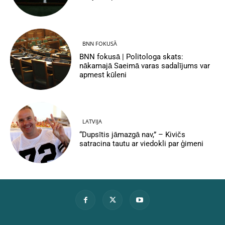
BNN FOKUSĀ
BNN fokusā | Politologa skats:
nākamajā Saeimā varas sadalījums var
apmest kūleni
LATVIJA
“Dupsītis jāmazgā nav,” – Kivičs
satracina tautu ar viedokli par ģimeni