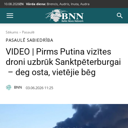
10.08.2026
EN
Vārda diena:
Brencis, Audris, Inuta, Audra
Sākums
Pasaulē
PASAULĒ
SABIEDRĪBA
VIDEO | Pirms Putina vizītes
droni uzbrūk Sanktpēterburgai
– deg osta, vietējie bēg
BNN
03.06.2026 11:25