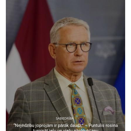
SABIEDRĪBA
“Nejēdzību joprojām ir pārāk daudz,” – Puntulis rosina
turpināt ielu un vietu pārdēvēšanu