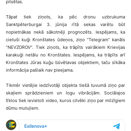
pilsētas.
Tāpat tiek ziņots, ka pēc dronu uzbrukuma
Sanktpēterburgai 3. jūnija rītā sekas varētu būt
nopietnākas nekā sākotnēji prognozēts. Iespējams, ka
cietuši kuģi Kronštates ūdeņos, ziņo “Telegram” kanāls
“NEVZOROV”. Tiek ziņots, ka trāpīts vairākiem Krievijas
karakuģi netālu no Kronštates. Iespējams, ka trāpīts arī
Kronštates Jūras kuģu būvētavas objektiem, taču sīkāka
informācija pašlaik nav pieejama.
Tikmēr vietējie iedzīvotāji objekta tiešā tuvumā ziņo par
skaļiem sprādzieniem un logu vibrācijām. Sociālajos
tīklos tiek ievietoti video, kuros cilvēki ziņo par milzīgiem
dūmu mutuļiem.