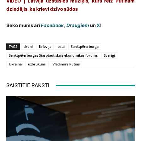
VIDEO | Latvijā uzstāsies mūziķis, kurš reiz Putinam
dziedājis, ka krievi dzīvo sūdos
Seko mums arī
Facebook
,
Draugiem
un
X
!
TAGS
droni
Krievija
osta
Sanktpēterburga
Sanktpēterburgas Starptautiskais ekonomikas forums
Svarīgi
Ukraina
uzbrukumi
Vladimirs Putins
SAISTĪTIE RAKSTI