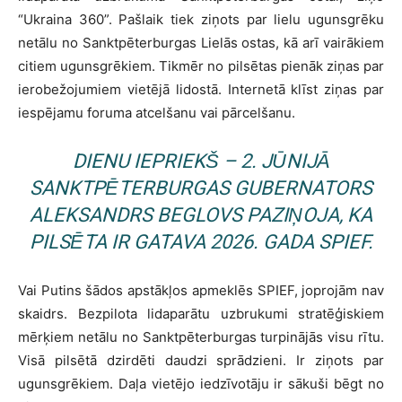
“Ukraina 360”. Pašlaik tiek ziņots par lielu ugunsgrēku
netālu no Sanktpēterburgas Lielās ostas, kā arī vairākiem
citiem ugunsgrēkiem. Tikmēr no pilsētas pienāk ziņas par
ierobežojumiem vietējā lidostā. Internetā klīst ziņas par
iespējamu foruma atcelšanu vai pārcelšanu.
DIENU IEPRIEKŠ – 2. JŪNIJĀ
SANKTPĒTERBURGAS GUBERNATORS
ALEKSANDRS BEGLOVS PAZIŅOJA, KA
PILSĒTA IR GATAVA 2026. GADA SPIEF.
Vai Putins šādos apstākļos apmeklēs SPIEF, joprojām nav
skaidrs. Bezpilota lidaparātu uzbrukumi stratēģiskiem
mērķiem netālu no Sanktpēterburgas turpinājās visu rītu.
Visā pilsētā dzirdēti daudzi sprādzieni. Ir ziņots par
ugunsgrēkiem. Daļa vietējo iedzīvotāju ir sākuši bēgt no