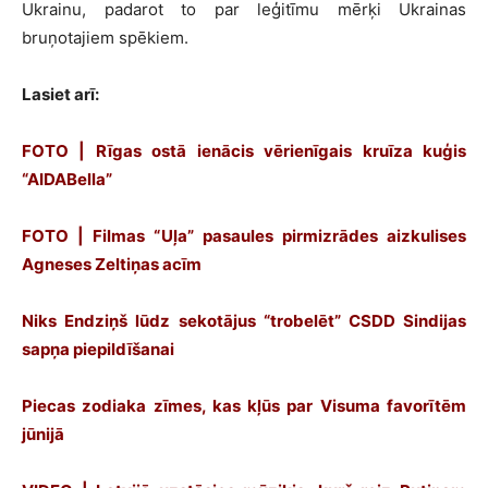
Ukrainu, padarot to par leģitīmu mērķi Ukrainas
bruņotajiem spēkiem.
Lasiet arī:
FOTO | Rīgas ostā ienācis vērienīgais kruīza kuģis
“AIDABella”
FOTO | Filmas “Uļa” pasaules pirmizrādes aizkulises
Agneses Zeltiņas acīm
Niks Endziņš lūdz sekotājus “trobelēt” CSDD Sindijas
sapņa piepildīšanai
Piecas zodiaka zīmes, kas kļūs par Visuma favorītēm
jūnijā