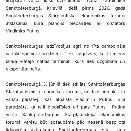
lidaparāti veica plašu uzbrukumu naftas terminālim
Sanktpēterburgā, Krievijā, tieši pirms 2026. gada
Sanktpēterburgas Starptautiskā ekonomikas foruma
atklāšanas, kurā plānojis piedalīties arī diktators
Vladimirs Putins.
Sanktpēterburgas iedzīvotājus agri no rīta pamodināja
vairāki spēcīgi sprādzieni. Tiek apgalvots, ka trieciens
skāra vietējo naftas termināli, kurā tiek uzglabāta un
eksportēta nafta.
Sanktpēterburgā 3. jūnijā tiek atklāts Sanktpēterburgas
Starptautiskais ekonomikas forums, un tajā piedalās to
valstu pārstāvji, kas atbalsta Vladimiru Putinu. Bija
paredzēts, ka tajā piedalīsies arī pats Putins. Putina
vizīte Sanktpēterburgas Starptautiskajā ekonomikas
forumā varētu būt apšaubāma pēc nesenā bezpilota
lidaparāta uzbrukuma Sanktpēterburgas ostai, ziņo