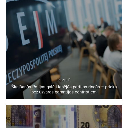
PASAULĒ
Šķelšanās Polijas galēji labējās partijas rindās – prieks
bez uzvaras garantijas centristiem