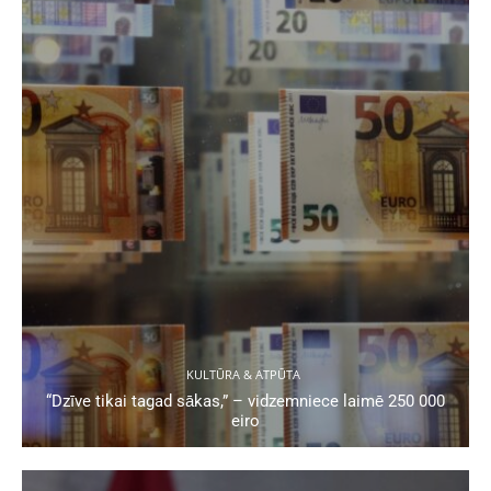
KULTŪRA & ATPŪTA
“Dzīve tikai tagad sākas,” – vidzemniece laimē 250 000
eiro