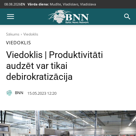
08.08.2026
EN
Vārda diena:
Mudīte, Vladislavs, Vladislava
Sākums
Viedoklis
VIEDOKLIS
Viedoklis | Produktivitāti
audzēt var tikai
debirokratizācija
BNN
15.05.2023 12:20