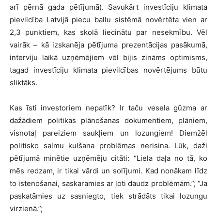
arī pērnā gada pētījumā). Savukārt investīciju klimata
pievilcība Latvijā piecu ballu sistēmā novērtēta vien ar
2,3 punktiem, kas skolā liecinātu par nesekmību. Vēl
vairāk – kā izskanēja pētījuma prezentācijas pasākumā,
interviju laikā uzņēmējiem vēl bijis zināms optimisms,
tagad investīciju klimata pievilcības novērtējums būtu
sliktāks.
Kas īsti investoriem nepatīk? Ir taču vesela gūzma ar
dažādiem politikas plānošanas dokumentiem, plāniem,
visnotaļ pareiziem saukļiem un lozungiem! Diemžēl
politisko salmu kulšana problēmas nerisina. Lūk, daži
pētījumā minētie uzņēmēju citāti: “Liela daļa no tā, ko
mēs redzam, ir tikai vārdi un solījumi. Kad nonākam līdz
to īstenošanai, saskaramies ar ļoti daudz problēmām.”; “Ja
paskatāmies uz sasniegto, tiek strādāts tikai lozungu
virzienā.”;