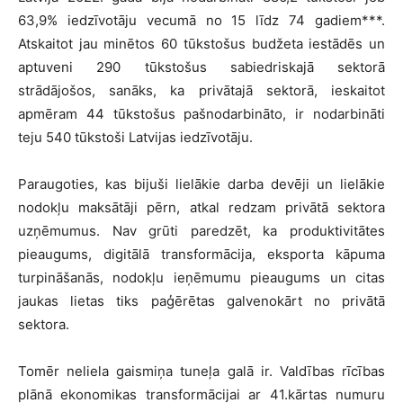
63,9% iedzīvotāju vecumā no 15 līdz 74 gadiem***.
Atskaitot jau minētos 60 tūkstošus budžeta iestādēs un
aptuveni 290 tūkstošus sabiedriskajā sektorā
strādājošos, sanāks, ka privātajā sektorā, ieskaitot
apmēram 44 tūkstošus pašnodarbināto, ir nodarbināti
teju 540 tūkstoši Latvijas iedzīvotāju.
Paraugoties, kas bijuši lielākie darba devēji un lielākie
nodokļu maksātāji pērn, atkal redzam privātā sektora
uzņēmumus. Nav grūti paredzēt, ka produktivitātes
pieaugums, digitālā transformācija, eksporta kāpuma
turpināšanās, nodokļu ieņēmumu pieaugums un citas
jaukas lietas tiks paģērētas galvenokārt no privātā
sektora.
Tomēr neliela gaismiņa tuneļa galā ir. Valdības rīcības
plānā ekonomikas transformācijai ar 41.kārtas numuru