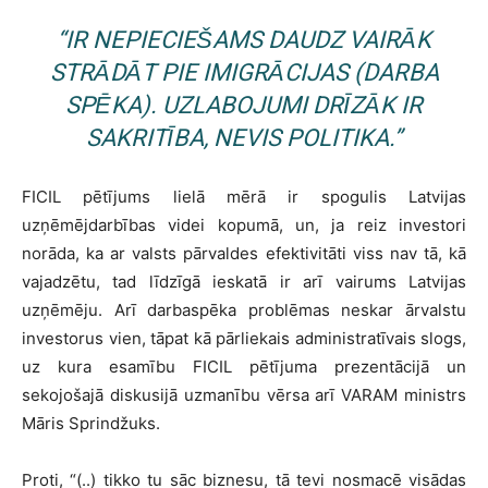
“IR NEPIECIEŠAMS DAUDZ VAIRĀK
STRĀDĀT PIE IMIGRĀCIJAS (DARBA
SPĒKA). UZLABOJUMI DRĪZĀK IR
SAKRITĪBA, NEVIS POLITIKA.”
FICIL pētījums lielā mērā ir spogulis Latvijas
uzņēmējdarbības videi kopumā, un, ja reiz investori
norāda, ka ar valsts pārvaldes efektivitāti viss nav tā, kā
vajadzētu, tad līdzīgā ieskatā ir arī vairums Latvijas
uzņēmēju. Arī darbaspēka problēmas neskar ārvalstu
investorus vien, tāpat kā pārliekais administratīvais slogs,
uz kura esamību FICIL pētījuma prezentācijā un
sekojošajā diskusijā uzmanību vērsa arī VARAM ministrs
Māris Sprindžuks.
Proti, “(..) tikko tu sāc biznesu, tā tevi nosmacē visādas