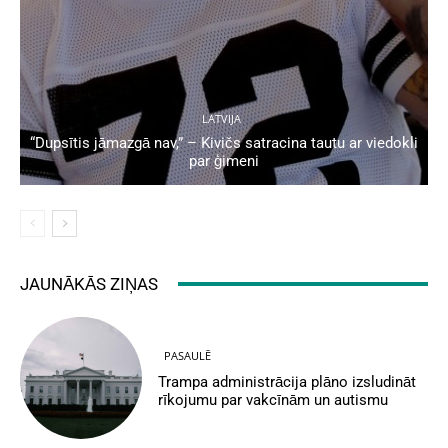
LATVIJA
“Dupsītis jāmazgā nav,” – Kivičs satracina tautu ar viedokli
par ģimeni
JAUNĀKĀS ZIŅAS
PASAULĒ
Trampa administrācija plāno izsludināt
rīkojumu par vakcīnām un autismu