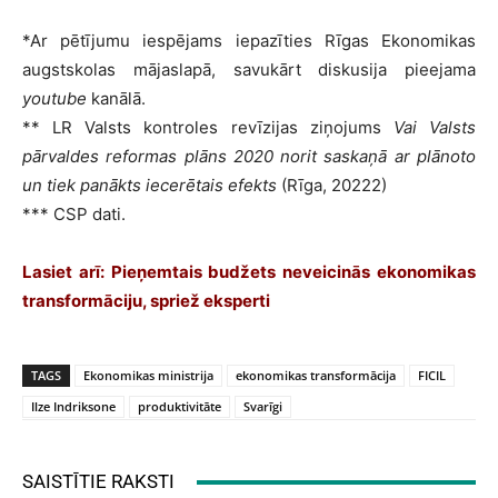
*Ar pētījumu iespējams iepazīties Rīgas Ekonomikas
augstskolas mājaslapā, savukārt diskusija pieejama
youtube
kanālā.
** LR Valsts kontroles revīzijas ziņojums
Vai Valsts
pārvaldes reformas plāns 2020 norit saskaņā ar plānoto
un tiek panākts iecerētais efekts
(Rīga, 20222)
*** CSP dati.
Lasiet arī:
Pieņemtais budžets neveicinās ekonomikas
transformāciju, spriež eksperti
TAGS
Ekonomikas ministrija
ekonomikas transformācija
FICIL
Ilze Indriksone
produktivitāte
Svarīgi
SAISTĪTIE RAKSTI