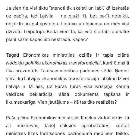
Ja vien tie visi tiktu īstenoti tik skaisti un labi, kā izskatās
uz papīra, tad Latvija – ne gluži rīt, bet parīt noteikti,
noķertu un pat apsteigtu Lietuvu un Igauniju un mēs visi
dzīvotu Leiputrijā. Bēda vien tā, ka visi šie labi domātie
plāni sazin kāpēc īsti nestrādā. Kāpēc?
Tagad Ekonomikas ministrijas dzīlēs ir tapis plāns
Nodokļu politika ekonomikas transformācijai
, kurš 8.maijā
tika prezentēts Tautsaimniecības padomes sēdē. Ņemot
vērā, ka Latvijas ekonomikas transformācija labākai dzīvei
Latvijā ir tā ass, uz kuras turas visa Krišjāņa Kariņa
valdības deklarācija, šāda dokumenta tapšana ir
likumsakarīga. Vien jautājums – kā tas tiks realizēts?
Pašu plānu Ekonomikas ministrijas tīmekļa vietnē atrast tā
arī neizdevās, tādēļ nāksies aprobežoties, citējot
ministres Ilzes Indriksones paziņojumā medijiem teikto: