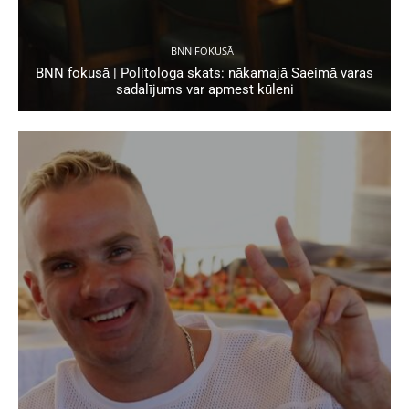
BNN FOKUSĀ
BNN fokusā | Politologa skats: nākamajā Saeimā varas
sadalījums var apmest kūleni