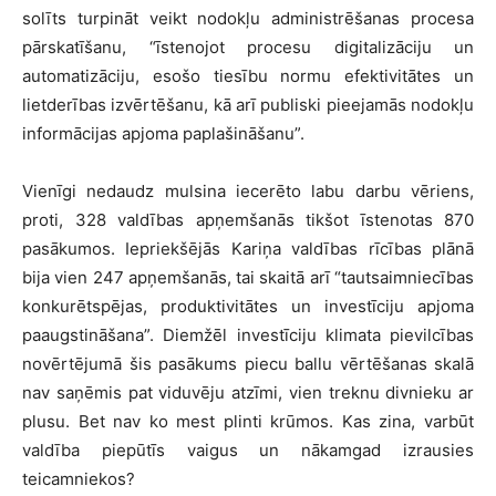
solīts turpināt veikt nodokļu administrēšanas procesa
pārskatīšanu, “īstenojot procesu digitalizāciju un
automatizāciju, esošo tiesību normu efektivitātes un
lietderības izvērtēšanu, kā arī publiski pieejamās nodokļu
informācijas apjoma paplašināšanu”.
Vienīgi nedaudz mulsina iecerēto labu darbu vēriens,
proti, 328 valdības apņemšanās tikšot īstenotas 870
pasākumos. Iepriekšējās Kariņa valdības rīcības plānā
bija vien 247 apņemšanās, tai skaitā arī “tautsaimniecības
konkurētspējas, produktivitātes un investīciju apjoma
paaugstināšana”. Diemžēl investīciju klimata pievilcības
novērtējumā šis pasākums piecu ballu vērtēšanas skalā
nav saņēmis pat viduvēju atzīmi, vien treknu divnieku ar
plusu. Bet nav ko mest plinti krūmos. Kas zina, varbūt
valdība piepūtīs vaigus un nākamgad izrausies
teicamniekos?