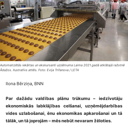
Automatizētās iekārtas un ekskursanti uzņēmuma Laima 2021.gadā atklātajā ražotnē
Ādažos. Ilustratīvs attēls. Foto: Evija Trifanova / LETA
Ilona Bērziņa, BNN
Par dažādu valdības plānu trūkumu – iedzīvotāju
ekonomiskās labklājības celšanai, uzņēmējdarbības
vides uzlabošanai, ēnu ekonomikas apkarošanai un tā
tālāk, un tā joprojām – mēs nebūt nevaram žēloties.