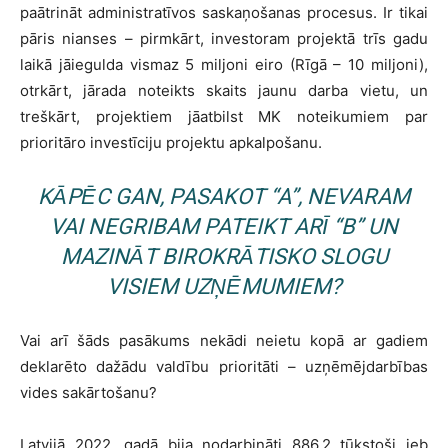
paātrināt administratīvos saskaņošanas procesus. Ir tikai
pāris nianses – pirmkārt, investoram projektā trīs gadu
laikā jāiegulda vismaz 5 miljoni eiro (Rīgā – 10 miljoni),
otrkārt, jārada noteikts skaits jaunu darba vietu, un
treškārt, projektiem jāatbilst MK noteikumiem par
prioritāro investīciju projektu apkalpošanu.
KĀPĒC GAN, PASAKOT “A”, NEVARAM
VAI NEGRIBAM PATEIKT ARĪ “B” UN
MAZINĀT BIROKRĀTISKO SLOGU
VISIEM UZŅĒMUMIEM?
Vai arī šāds pasākums nekādi neietu kopā ar gadiem
deklarēto dažādu valdību prioritāti – uzņēmējdarbības
vides sakārtošanu?
Latvijā 2022. gadā bija nodarbināti 886,2 tūkstoši jeb