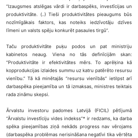
“Izaugsmes atslēgas vārdi ir darbaspēks, investīcijas un
produktivitāte. (..) Tieši produktivitātes pieaugums būs
nozīmīgākais faktors, kas noteiks iedzīvotāju dzīves
līmeni un valsts spēju konkurēt pasaules tirgū”.
Taču produktivitāte puķu podos un pat ministriju
kabinetos neaug. Viena no tās definīcijām skan:
“Produktivitāte ir efektivitātes mērs. To aprēķina kā
kopprodukcijas izlaides summu uz katru patērēto resursu
vienību.” Tā kā minētajās “resursu vienībās” ietilpst arī
darbaspēka pieejamība un tā izmaksas, ministres teiktais
rada zināmu skepsi.
Ārvalstu investoru padomes Latvijā (FICIL) pētījumā
“Ārvalstu investīciju vides indekss”* ir redzams, ka darba
spēka pieejamības ziņā nekāds progress nav vērojams
(darbaspēka problēmas nerisināšana negatīvi tika vērtēta