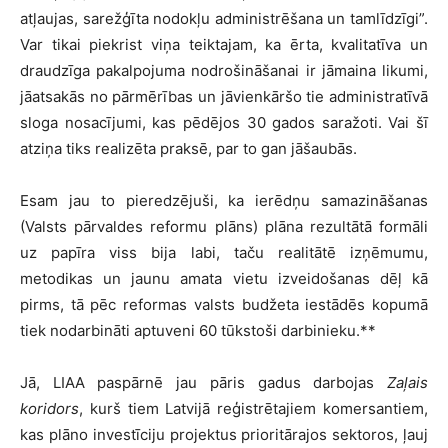
atļaujas, sarežģīta nodokļu administrēšana un tamlīdzīgi”.
Var tikai piekrist viņa teiktajam, ka ērta, kvalitatīva un
draudzīga pakalpojuma nodrošināšanai ir jāmaina likumi,
jāatsakās no pārmērības un jāvienkāršo tie administratīvā
sloga nosacījumi, kas pēdējos 30 gados saražoti. Vai šī
atziņa tiks realizēta praksē, par to gan jāšaubās.
Esam jau to pieredzējuši, ka ierēdņu samazināšanas
(Valsts pārvaldes reformu plāns) plāna rezultātā formāli
uz papīra viss bija labi, taču realitātē izņēmumu,
metodikas un jaunu amata vietu izveidošanas dēļ kā
pirms, tā pēc reformas valsts budžeta iestādēs kopumā
tiek nodarbināti aptuveni 60 tūkstoši darbinieku.**
Jā, LIAA paspārnē jau pāris gadus darbojas
Zaļais
koridors
, kurš tiem Latvijā reģistrētajiem komersantiem,
kas plāno investīciju projektus prioritārajos sektoros, ļauj