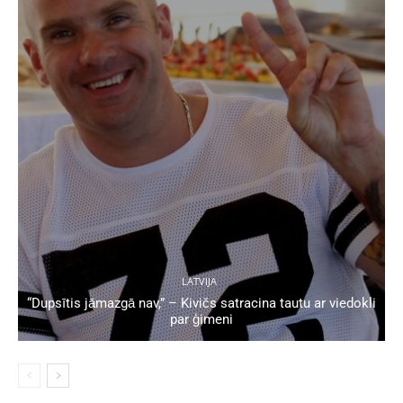
LATVIJA
“Dupsītis jāmazgā nav,” – Kivičs satracina tautu ar viedokli
par ģimeni