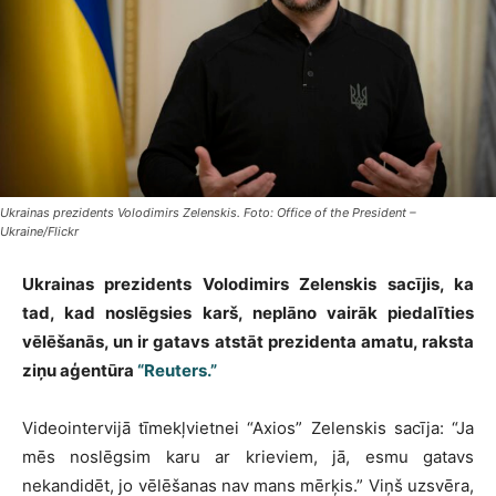
Ukrainas prezidents Volodimirs Zelenskis. Foto: Office of the President –
Ukraine/Flickr
Ukrainas prezidents Volodimirs Zelenskis sacījis, ka
tad, kad noslēgsies karš, neplāno vairāk piedalīties
vēlēšanās, un ir gatavs atstāt prezidenta amatu, raksta
ziņu aģentūra
“Reuters.”
Videointervijā tīmekļvietnei “Axios” Zelenskis sacīja: “Ja
mēs noslēgsim karu ar krieviem, jā, esmu gatavs
nekandidēt, jo vēlēšanas nav mans mērķis.” Viņš uzsvēra,