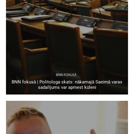
BNN FOKUSĀ
BNN fokusā | Politologa skats: nākamajā Saeimā varas
sadalījums var apmest kūleni