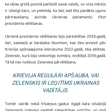
ka vēlas grūtā posmā palīdzēt savai valstij, un viņa mērķis
ir izbeigt karu, un piebilda, ka tad, kad tiks panākta uguns
pārtraukšana, aicinās Ukrainas parlamentu rīkot
prezidenta vēlēšanas.
Ukrainā prezidenta vēlēšanas bija paredzētas 2024.gadā,
bet, saskaņā ar karalaika likumiem, kas tika ieviesti pēc
Krievija spilnaapjoma iebrukuma 2022.gadā, tika atliktas.
Zelenski, kurš bija veiksmīgs komiķis, ievēlējā 2019.gadā.
Tā kā nav notikusi Zelenska pārvēlēšana,
KRIEVIJA REGULĀRI APŠAUBA, VAI
ZELENSKIS IR LEĢITĪMS UKRAINAS
VADĪTĀJS.
Tomēr vairāk nekā trīsarpus gadus ilgajā kara situācijā
Zelenskim izdevies saglbāt sabiedrības uzticību, un viņš