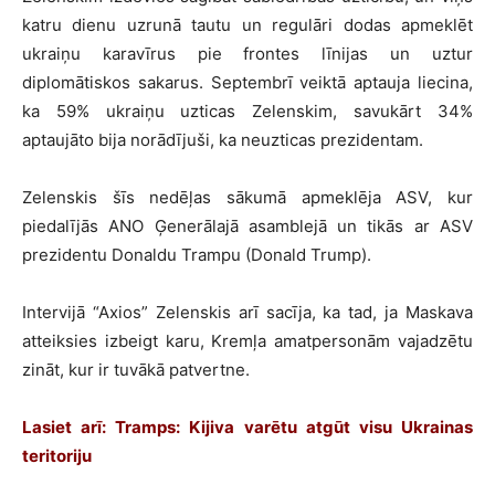
katru dienu uzrunā tautu un regulāri dodas apmeklēt
ukraiņu karavīrus pie frontes līnijas un uztur
diplomātiskos sakarus. Septembrī veiktā aptauja liecina,
ka 59% ukraiņu uzticas Zelenskim, savukārt 34%
aptaujāto bija norādījuši, ka neuzticas prezidentam.
Zelenskis šīs nedēļas sākumā apmeklēja ASV, kur
piedalījās ANO Ģenerālajā asamblejā un tikās ar ASV
prezidentu Donaldu Trampu (Donald Trump).
Intervijā “Axios” Zelenskis arī sacīja, ka tad, ja Maskava
atteiksies izbeigt karu, Kremļa amatpersonām vajadzētu
zināt, kur ir tuvākā patvertne.
Lasiet arī: Tramps: Kijiva varētu atgūt visu Ukrainas
teritoriju