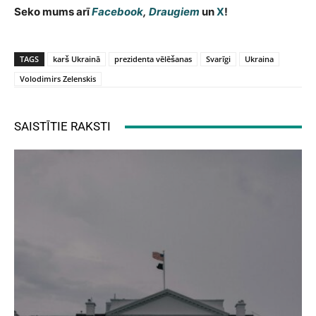
Seko mums arī
Facebook
,
Draugiem
un
X
!
TAGS
karš Ukrainā
prezidenta vēlēšanas
Svarīgi
Ukraina
Volodimirs Zelenskis
SAISTĪTIE RAKSTI