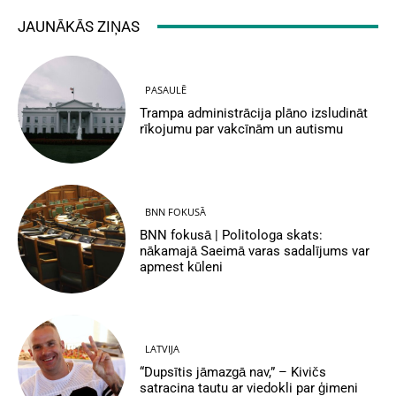
JAUNĀKĀS ZIŅAS
PASAULĒ
Trampa administrācija plāno izsludināt
rīkojumu par vakcīnām un autismu
BNN FOKUSĀ
BNN fokusā | Politologa skats:
nākamajā Saeimā varas sadalījums var
apmest kūleni
LATVIJA
“Dupsītis jāmazgā nav,” – Kivičs
satracina tautu ar viedokli par ģimeni