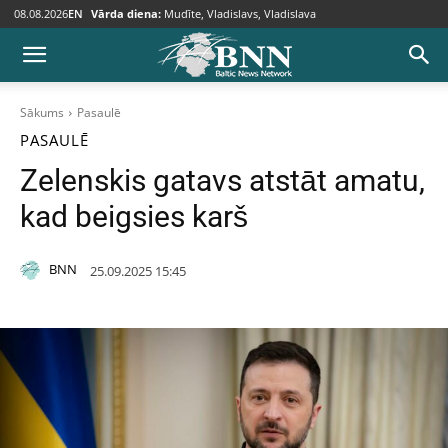
08.08.2026
EN
Vārda diena:
Mudīte, Vladislavs, Vladislava
Sākums
Pasaulē
PASAULĒ
Zelenskis gatavs atstāt amatu,
kad beigsies karš
BNN
25.09.2025 15:45