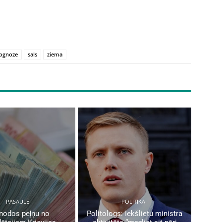
rognoze
sals
ziema
PASAULĒ
POLITIKA
nodos peļņu no
Politologs: Iekšlietu ministra