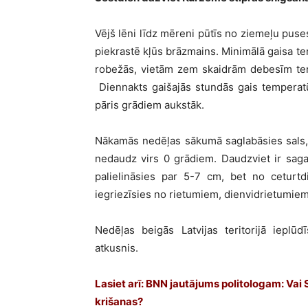
Vējš lēni līdz mēreni pūtīs no ziemeļu puses
piekrastē kļūs brāzmains. Minimālā gaisa t
robežās, vietām zem skaidrām debesīm ter
Diennakts gaišajās stundās gais temperat
pāris grādiem aukstāk.
Nākamās nedēļas sākumā saglabāsies sals,
nedaudz virs 0 grādiem. Daudzviet ir sag
palielināsies par 5-7 cm, bet no ceturtd
iegriezīsies no rietumiem, dienvidrietumie
Nedēļas beigās Latvijas teritorijā ieplūdī
atkusnis.
Lasiet arī: BNN jautājums politologam: Vai 
krišanas?