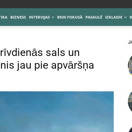
TIKA
BIZNESS
INTERVIJAS
BNN FOKUSĀ
PASAULĒ
IZKLAIDE
J
rīvdienās sals un
nis jau pie apvāršņa