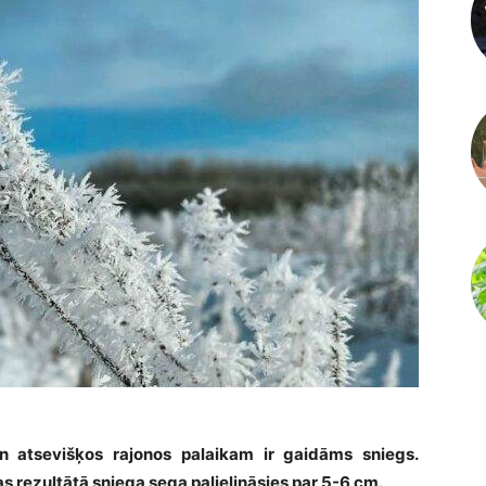
n atsevišķos rajonos palaikam ir gaidāms sniegs.
 rezultātā sniega sega palielināsies par 5-6 cm.