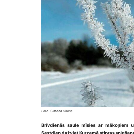
Foto: Simona Dilāne
Brīvdienās saule mīsies ar mākoņiem u
Sestdien dažviet Kurzemē stipras snigšanas