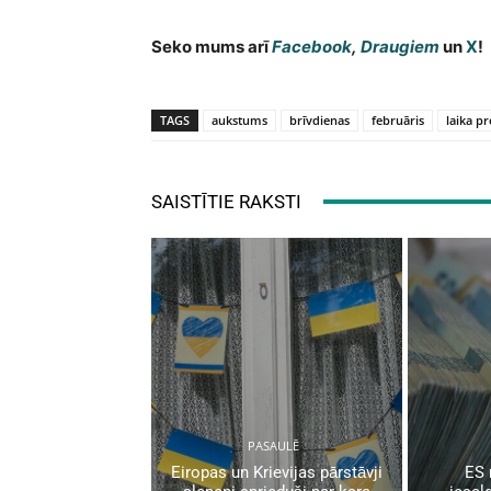
Seko mums arī
Facebook
,
Draugiem
un
X
!
TAGS
aukstums
brīvdienas
februāris
laika p
SAISTĪTIE RAKSTI
PASAULĒ
Eiropas un Krievijas pārstāvji
ES 