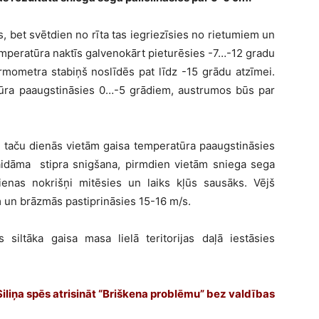
, bet svētdien no rīta tas iegriezīsies no rietumiem un
emperatūra naktīs galvenokārt pieturēsies -7…-12 gradu
mometra stabiņš noslīdēs pat līdz -15 grādu atzīmei.
ūra paaugstināsies 0…-5 grādiem, austrumos būs par
 taču dienās vietām gaisa temperatūra paaugstināsies
aidāma stipra snigšana, pirmdien vietām sniega sega
ienas nokrišņi mitēsies un laiks kļūs sausāks. Vējš
m un brāzmās pastiprināsies 15-16 m/s.
s siltāka gaisa masa lielā teritorijas daļā iestāsies
Siliņa spēs atrisināt “Briškena problēmu” bez valdības