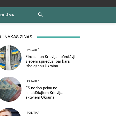
REKLĀMA
AUNĀKĀS ZIŅAS
PASAULĒ
Eiropas un Krievijas pārstāvji
slepeni sprieduši par kara
izbeigšanu Ukrainā
PASAULĒ
ES nodos peļņu no
iesaldētajiem Krievijas
aktīviem Ukrainai
POLITIKA