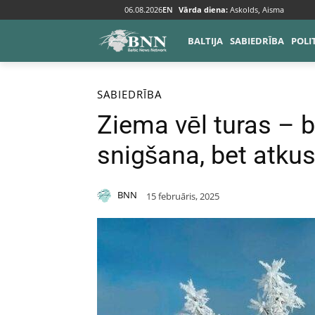
06.08.2026
EN
Vārda diena:
Askolds, Aisma
BALTIJA
SABIEDRĪBA
POLI
Sākums
Sabiedrība
SABIEDRĪBA
Ziema vēl turas – b
snigšana, bet atkus
BNN
15 februāris, 2025