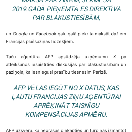
MAKSĀ PAR ZIŅĀM, SEKMĒJA
2019.GADĀ PIEŅEMTĀ ES DIREKTĪVA
PAR BLAKUSTIESĪBĀM,
un
Google
un
Facebook
galu galā piekrita maksāt dažiem
Francijas plašsaziņas līdzekļiem.
Taču aģentūra AFP apsūdzēja uzņēmumu
X
pa
atteikšanos iesaistīties diskusijās par blakustiesībām un
paziņoja, ka iesniegusi prasību tiesnesim Parīzē.
AFP VĒLAS IEGŪT NO
X
DATUS, KAS
ĻAUTU FRANCIJAS ZIŅU AĢENTŪRAI
APRĒĶINĀT TAISNĪGU
KOMPENSĀCIJAS APMĒRU.
AFP uzsvēra, ka negrasās piekāpties un turpinās izmantot