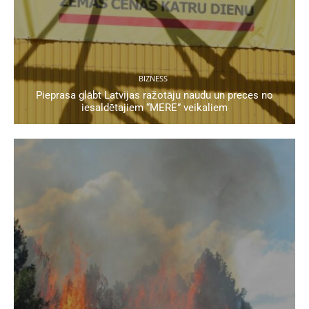
BIZNESS
Pieprasa glābt Latvijas ražotāju naudu un preces no
iesaldētajiem “MERE” veikaliem