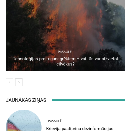
PASAULĒ
Tehnoloģijas pret ugunsgrēkiem – vai tās var aizvietot
cilvēkus?
JAUNĀKĀS ZIŅAS
PASAULĒ
Krievija pastiprina dezinformācijas