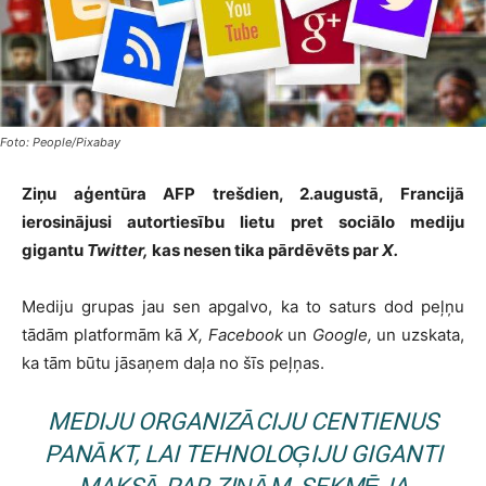
Foto: People/Pixabay
Ziņu aģentūra AFP trešdien, 2.augustā, Francijā
ierosinājusi autortiesību lietu pret sociālo mediju
gigantu
Twitter,
kas nesen tika pārdēvēts par
X.
Mediju grupas jau sen apgalvo, ka to saturs dod peļņu
tādām platformām kā
X, Facebook
un
Google,
un uzskata,
ka tām būtu jāsaņem daļa no šīs peļņas.
MEDIJU ORGANIZĀCIJU CENTIENUS
PANĀKT, LAI TEHNOLOĢIJU GIGANTI