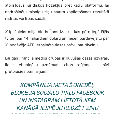
atbilstošus juridiskos līdzekļus pret katru platformu, lai
nodrošinātu taisnīgu ziņu satura koplietošanas rezultātā
radītās vērtības sadali.
X
īpašnieks miljardieris Īlons Masks, kas pērn iegādājās
tviteri par 44 miljardiem dolāru un nesen pārdēvēja to par
X,
nodēvēja AFP ierosināto tiesas prāvu par dīvainu.
Lai gan Francijā mediju grupas ir guvušas dažas uzvaras,
lielie tehnoloģiju uzņēmumi citos reģionos ir sīvi
pretojušies pārmaiņām.
KOMPĀNIJA
META
ŠONEDĒĻ
BLOĶĒJA SOCIĀLO TĪKLU
FACEBOOK
UN
INSTAGRAM
LIETOTĀJIEM
KANĀDĀ IESPĒJU REDZĒT ZIŅU