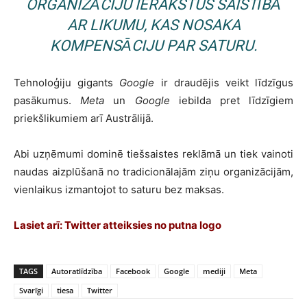
ORGANIZĀCIJU IERAKSTUS SAISTĪBĀ
AR LIKUMU, KAS NOSAKA
KOMPENSĀCIJU PAR SATURU.
Tehnoloģiju gigants
Google
ir draudējis veikt līdzīgus
pasākumus.
Meta
un
Google
iebilda pret līdzīgiem
priekšlikumiem arī Austrālijā.
Abi uzņēmumi dominē tiešsaistes reklāmā un tiek vainoti
naudas aizplūšanā no tradicionālajām ziņu organizācijām,
vienlaikus izmantojot to saturu bez maksas.
Lasiet arī:
Twitter atteiksies no putna logo
TAGS
Autoratlīdzība
Facebook
Google
mediji
Meta
Svarīgi
tiesa
Twitter