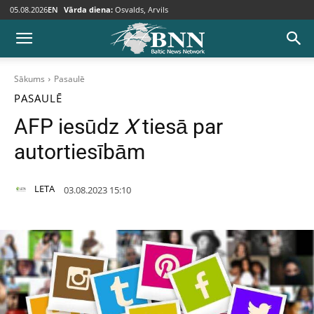
05.08.2026
EN
Vārda diena:
Osvalds, Arvils
Sākums
Pasaulē
PASAULĒ
AFP iesūdz
X
tiesā par
autortiesībām
LETA
03.08.2023 15:10