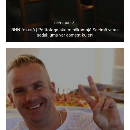
BNN FOKUSĀ
BNN fokusā | Politologa skats: nākamajā Saeimā varas
sadalījums var apmest kūleni