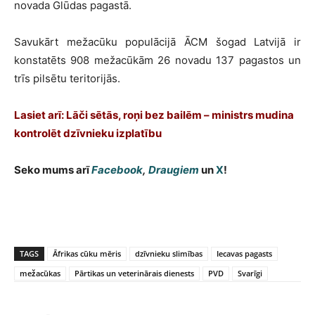
novada Glūdas pagastā.
Savukārt mežacūku populācijā ĀCM šogad Latvijā ir
konstatēts 908 mežacūkām 26 novadu 137 pagastos un
trīs pilsētu teritorijās.
Lasiet arī: Lāči sētās, roņi bez bailēm – ministrs mudina
kontrolēt dzīvnieku izplatību
Seko mums arī
Facebook
,
Draugiem
un
X
!
TAGS
Āfrikas cūku mēris
dzīvnieku slimības
Iecavas pagasts
mežacūkas
Pārtikas un veterinārais dienests
PVD
Svarīgi