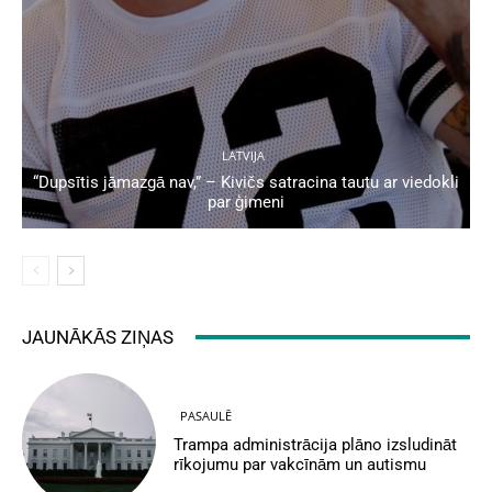
LATVIJA
“Dupsītis jāmazgā nav,” – Kivičs satracina tautu ar viedokli
par ģimeni
JAUNĀKĀS ZIŅAS
PASAULĒ
Trampa administrācija plāno izsludināt
rīkojumu par vakcīnām un autismu