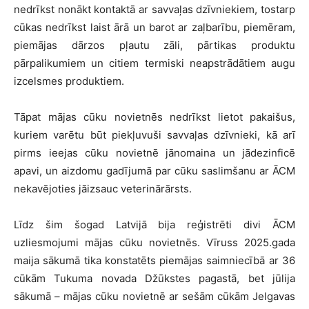
nedrīkst nonākt kontaktā ar savvaļas dzīvniekiem, tostarp
cūkas nedrīkst laist ārā un barot ar zaļbarību, piemēram,
piemājas dārzos pļautu zāli, pārtikas produktu
pārpalikumiem un citiem termiski neapstrādātiem augu
izcelsmes produktiem.
Tāpat mājas cūku novietnēs nedrīkst lietot pakaišus,
kuriem varētu būt piekļuvuši savvaļas dzīvnieki, kā arī
pirms ieejas cūku novietnē jānomaina un jādezinficē
apavi, un aizdomu gadījumā par cūku saslimšanu ar ĀCM
nekavējoties jāizsauc veterinārārsts.
Līdz šim šogad Latvijā bija reģistrēti divi ĀCM
uzliesmojumi mājas cūku novietnēs. Vīruss 2025.gada
maija sākumā tika konstatēts piemājas saimniecībā ar 36
cūkām Tukuma novada Džūkstes pagastā, bet jūlija
sākumā – mājas cūku novietnē ar sešām cūkām Jelgavas