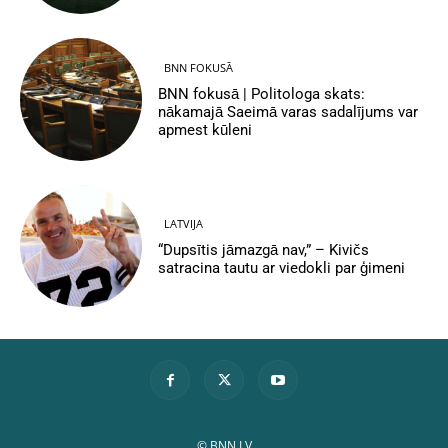
BNN FOKUSĀ
BNN fokusā | Politologa skats:
nākamajā Saeimā varas sadalījums var
apmest kūleni
LATVIJA
“Dupsītis jāmazgā nav,” – Kivičs
satracina tautu ar viedokli par ģimeni
© BNN.LV