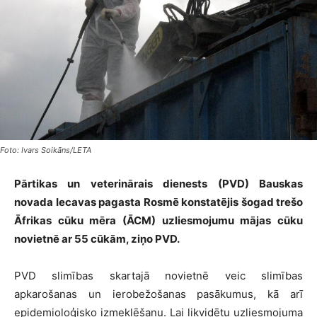
Foto: Ivars Soikāns/LETA
Pārtikas un veterinārais dienests (PVD) Bauskas
novada Iecavas pagasta Rosmē konstatējis šogad trešo
Āfrikas cūku mēra (ĀCM) uzliesmojumu mājas cūku
novietnē ar 55 cūkām, ziņo PVD.
PVD slimības skartajā novietnē veic slimības
apkarošanas un ierobežošanas pasākumus, kā arī
epidemioloģisko izmeklēšanu. Lai likvidētu uzliesmojuma