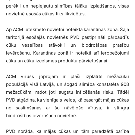
perēkli un nepieļautu slimības tālāku izplatīšanos, visas
novietnē esošās cūkas tiks likvidētas.
Ap ĀCM ietekmēto novietni noteikta karantīnas zona. Šajā
teritorijā esošajās novietnēs PVD pastiprināti pārbaudīs
cūku veselības stāvokli un biodrošības prasību
ievērošanu. Karantīnas zonā ir noteikti arī ierobežojumi
cūku un cūku izcelsmes produktu pārvietošanai.
ĀCM vīruss joprojām ir plaši izplatīts mežacūku
populācijā visā Latvijā, un šogad slimība konstatēta 908
mežacūkām, radot ļoti augstu inficēšanās risku. Tādēļ
PVD atgādina, ka vienīgais veids, kā pasargāt mājas cūkas
no saslimšanas ar šo nāvējošo vīrusu, ir stingra
biodrošības ievērošana novietnē.
PVD norāda, ka mājas cūkas un tām paredzētā barība