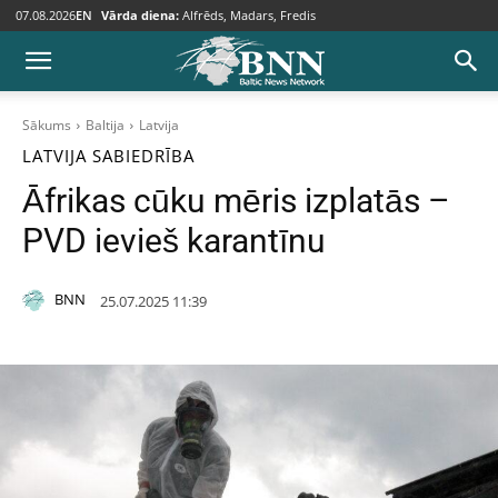
07.08.2026
EN
Vārda diena:
Alfrēds, Madars, Fredis
Sākums
Baltija
Latvija
LATVIJA
SABIEDRĪBA
Āfrikas cūku mēris izplatās –
PVD ievieš karantīnu
BNN
25.07.2025 11:39