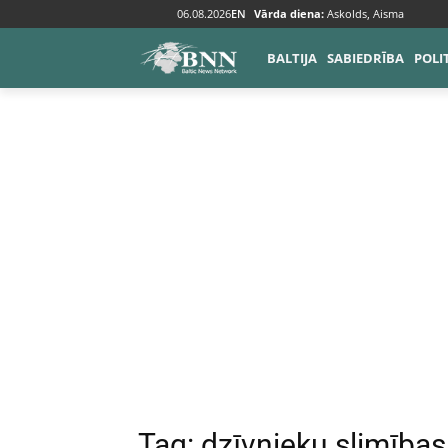
06.08.2026
EN
Vārda diena:
Askolds, Aisma
Tags
Dzīvnieku slimības
BALTIJA
SABIEDRĪBA
POLI
Tag:
dzīvnieku slimības