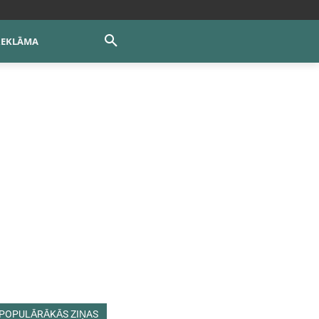
REKLĀMA
POPULĀRĀKĀS ZIŅAS