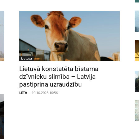
Lietuva
Lietuvā konstatēta bīstama
s
dzīvnieku slimība – Latvija
pastiprina uzraudzību
LETA
-
10.10.2025 10:56