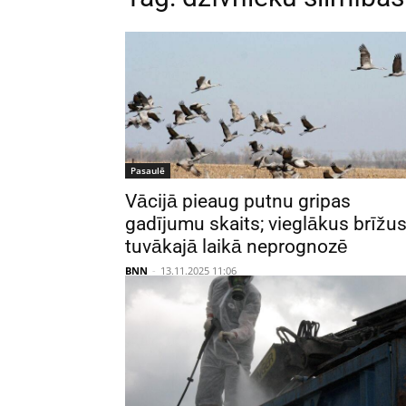
Pasaulē
Vācijā pieaug putnu gripas
gadījumu skaits; vieglākus brīžu
tuvākajā laikā neprognozē
BNN
-
13.11.2025 11:06