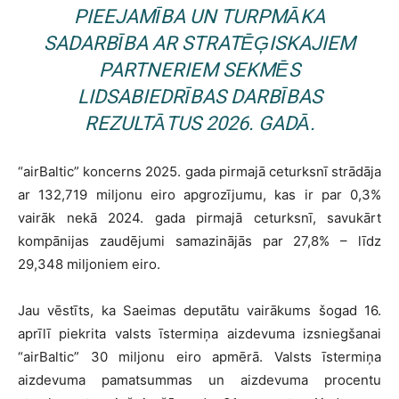
PIEEJAMĪBA UN TURPMĀKA
SADARBĪBA AR STRATĒĢISKAJIEM
PARTNERIEM SEKMĒS
LIDSABIEDRĪBAS DARBĪBAS
REZULTĀTUS 2026. GADĀ.
“airBaltic” koncerns 2025. gada pirmajā ceturksnī strādāja
ar 132,719 miljonu eiro apgrozījumu, kas ir par 0,3%
vairāk nekā 2024. gada pirmajā ceturksnī, savukārt
kompānijas zaudējumi samazinājās par 27,8% – līdz
29,348 miljoniem eiro.
Jau vēstīts, ka Saeimas deputātu vairākums šogad 16.
aprīlī piekrita valsts īstermiņa aizdevuma izsniegšanai
“airBaltic” 30 miljonu eiro apmērā. Valsts īstermiņa
aizdevuma pamatsummas un aizdevuma procentu