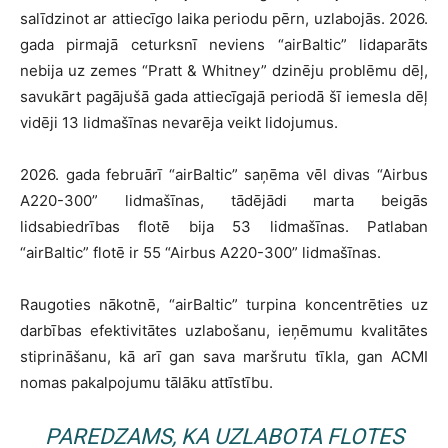
salīdzinot ar attiecīgo laika periodu pērn, uzlabojās. 2026.
gada pirmajā ceturksnī neviens “airBaltic” lidaparāts
nebija uz zemes “Pratt & Whitney” dzinēju problēmu dēļ,
savukārt pagājušā gada attiecīgajā periodā šī iemesla dēļ
vidēji 13 lidmašīnas nevarēja veikt lidojumus.
2026. gada februārī “airBaltic” saņēma vēl divas “Airbus
A220-300” lidmašīnas, tādējādi marta beigās
lidsabiedrības flotē bija 53 lidmašīnas. Patlaban
“airBaltic” flotē ir 55 “Airbus A220-300” lidmašīnas.
Raugoties nākotnē, “airBaltic” turpina koncentrēties uz
darbības efektivitātes uzlabošanu, ieņēmumu kvalitātes
stiprināšanu, kā arī gan sava maršrutu tīkla, gan ACMI
nomas pakalpojumu tālāku attīstību.
PAREDZAMS, KA UZLABOTA FLOTES