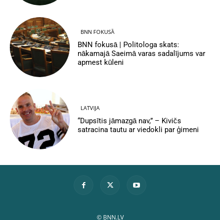
BNN FOKUSĀ
BNN fokusā | Politologa skats:
nākamajā Saeimā varas sadalījums var
apmest kūleni
LATVIJA
“Dupsītis jāmazgā nav,” – Kivičs
satracina tautu ar viedokli par ģimeni
© BNN.LV