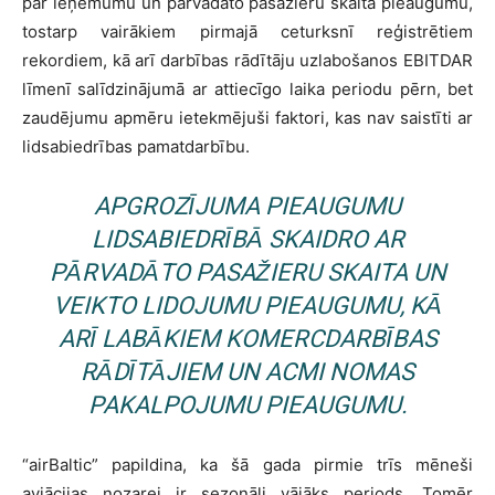
par ieņēmumu un pārvadāto pasažieru skaita pieaugumu,
tostarp vairākiem pirmajā ceturksnī reģistrētiem
rekordiem, kā arī darbības rādītāju uzlabošanos EBITDAR
līmenī salīdzinājumā ar attiecīgo laika periodu pērn, bet
zaudējumu apmēru ietekmējuši faktori, kas nav saistīti ar
lidsabiedrības pamatdarbību.
APGROZĪJUMA PIEAUGUMU
LIDSABIEDRĪBĀ SKAIDRO AR
PĀRVADĀTO PASAŽIERU SKAITA UN
VEIKTO LIDOJUMU PIEAUGUMU, KĀ
ARĪ LABĀKIEM KOMERCDARBĪBAS
RĀDĪTĀJIEM UN ACMI NOMAS
PAKALPOJUMU PIEAUGUMU.
“airBaltic” papildina, ka šā gada pirmie trīs mēneši
aviācijas nozarei ir sezonāli vājāks periods. Tomēr