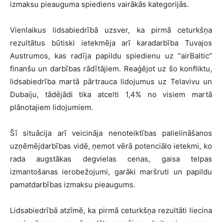
izmaksu pieauguma spiediens vairākās kategorijās.
Vienlaikus lidsabiedrībā uzsver, ka pirmā ceturkšņa
rezultātus būtiski ietekmēja arī karadarbība Tuvajos
Austrumos, kas radīja papildu spiedienu uz “airBaltic”
finanšu un darbības rādītājiem. Reaģējot uz šo konfliktu,
lidsabiedrība martā pārtrauca lidojumus uz Telavivu un
Dubaiju, tādējādi tika atcelti 1,4% no visiem martā
plānotajiem lidojumiem.
Šī situācija arī veicināja nenoteiktības palielināšanos
uzņēmējdarbības vidē, ņemot vērā potenciālo ietekmi, ko
rada augstākas degvielas cenas, gaisa telpas
izmantošanas ierobežojumi, garāki maršruti un papildu
pamatdarbības izmaksu pieaugums.
Lidsabiedrībā atzīmē, ka pirmā ceturkšņa rezultāti liecina