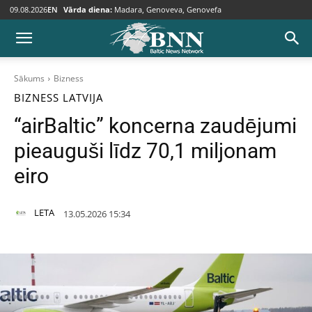
09.08.2026
EN
Vārda diena:
Madara, Genoveva, Genovefa
Sākums
Bizness
BIZNESS
LATVIJA
“airBaltic” koncerna zaudējumi
pieauguši līdz 70,1 miljonam
eiro
LETA
13.05.2026 15:34