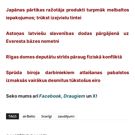
Japānas pārtikas ražotāja produkti turpmāk melbaltos
iepakojumos; trūkst izejvielu tintei
Astoņas latviešu slavenības dodas pārgājienā uz
Everesta bāzes nometni
Rīgas domes deputātu strīds pāraug fiziskā konfliktā
Sprūda biroja darbiniekiem atlaišanas pabalstos
izmaksās vairākus desmitus tūkstošus eiro
Seko mums arī
Facebook
,
Draugiem
un
X
!
TAGS
airBaltic
Svarīgi
zaudējumi