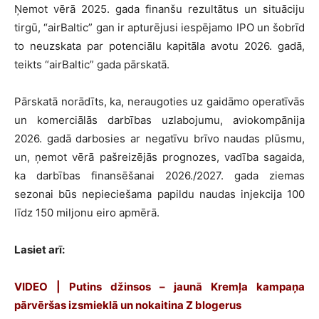
Ņemot vērā 2025. gada finanšu rezultātus un situāciju
tirgū, “airBaltic” gan ir apturējusi iespējamo IPO un šobrīd
to neuzskata par potenciālu kapitāla avotu 2026. gadā,
teikts “airBaltic” gada pārskatā.
Pārskatā norādīts, ka, neraugoties uz gaidāmo operatīvās
un komerciālās darbības uzlabojumu, aviokompānija
2026. gadā darbosies ar negatīvu brīvo naudas plūsmu,
un, ņemot vērā pašreizējās prognozes, vadība sagaida,
ka darbības finansēšanai 2026./2027. gada ziemas
sezonai būs nepieciešama papildu naudas injekcija 100
līdz 150 miljonu eiro apmērā.
Lasiet arī:
VIDEO | Putins džinsos – jaunā Kremļa kampaņa
pārvēršas izsmieklā un nokaitina Z blogerus