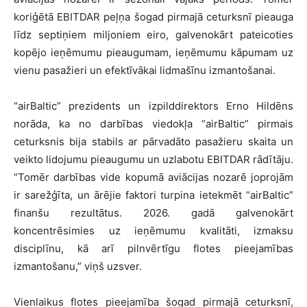
koriģētā EBITDAR peļņa šogad pirmajā ceturksnī pieauga
līdz septiņiem miljoniem eiro, galvenokārt pateicoties
kopējo ieņēmumu pieaugumam, ieņēmumu kāpumam uz
vienu pasažieri un efektīvākai lidmašīnu izmantošanai.
“airBaltic” prezidents un izpilddirektors Erno Hildēns
norāda, ka no darbības viedokļa “airBaltic” pirmais
ceturksnis bija stabils ar pārvadāto pasažieru skaita un
veikto lidojumu pieaugumu un uzlabotu EBITDAR rādītāju.
“Tomēr darbības vide kopumā aviācijas nozarē joprojām
ir sarežģīta, un ārējie faktori turpina ietekmēt “airBaltic”
finanšu rezultātus. 2026. gadā galvenokārt
koncentrēsimies uz ieņēmumu kvalitāti, izmaksu
disciplīnu, kā arī pilnvērtīgu flotes pieejamības
izmantošanu,” viņš uzsver.
Vienlaikus flotes pieejamība šogad pirmajā ceturksnī,