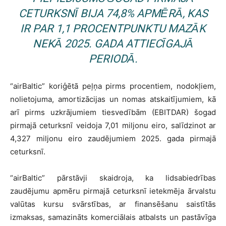
CETURKSNĪ BIJA 74,8% APMĒRĀ, KAS
IR PAR 1,1 PROCENTPUNKTU MAZĀK
NEKĀ 2025. GADA ATTIECĪGAJĀ
PERIODĀ.
“airBaltic” koriģētā peļņa pirms procentiem, nodokļiem,
nolietojuma, amortizācijas un nomas atskaitījumiem, kā
arī pirms uzkrājumiem tiesvedībām (EBITDAR) šogad
pirmajā ceturksnī veidoja 7,01 miljonu eiro, salīdzinot ar
4,327 miljonu eiro zaudējumiem 2025. gada pirmajā
ceturksnī.
“airBaltic” pārstāvji skaidroja, ka lidsabiedrības
zaudējumu apmēru pirmajā ceturksnī ietekmēja ārvalstu
valūtas kursu svārstības, ar finansēšanu saistītās
izmaksas, samazināts komerciālais atbalsts un pastāvīga