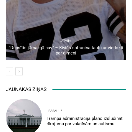
LATVIJA
“Dupsītis jāmazgā nav,” – Kivičs satracina tautu ar viedokli
par ģimeni
JAUNĀKĀS ZIŅAS
PASAULĒ
Trampa administrācija plāno izsludināt
rīkojumu par vakcīnām un autismu