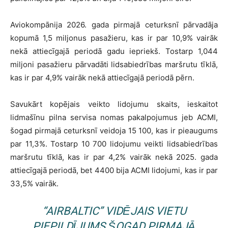
Aviokompānija 2026. gada pirmajā ceturksnī pārvadāja
kopumā 1,5 miljonus pasažieru, kas ir par 10,9% vairāk
nekā attiecīgajā periodā gadu iepriekš. Tostarp 1,044
miljoni pasažieru pārvadāti lidsabiedrības maršrutu tīklā,
kas ir par 4,9% vairāk nekā attiecīgajā periodā pērn.
Savukārt kopējais veikto lidojumu skaits, ieskaitot
lidmašīnu pilna servisa nomas pakalpojumus jeb ACMI,
šogad pirmajā ceturksnī veidoja 15 100, kas ir pieaugums
par 11,3%. Tostarp 10 700 lidojumu veikti lidsabiedrības
maršrutu tīklā, kas ir par 4,2% vairāk nekā 2025. gada
attiecīgajā periodā, bet 4400 bija ACMI lidojumi, kas ir par
33,5% vairāk.
“AIRBALTIC” VIDĒJAIS VIETU
PIEPILDĪJUMS ŠOGAD PIRMAJĀ