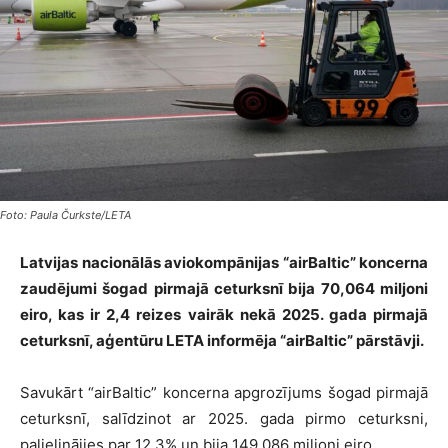
Foto: Paula Čurkste/LETA
Latvijas nacionālās aviokompānijas “airBaltic” koncerna
zaudējumi šogad pirmajā ceturksnī bija 70,064 miljoni
eiro, kas ir 2,4 reizes vairāk nekā 2025. gada pirmajā
ceturksnī, aģentūru LETA informēja “airBaltic” pārstāvji.
Savukārt “airBaltic” koncerna apgrozījums šogad pirmajā
ceturksnī, salīdzinot ar 2025. gada pirmo ceturksni,
palielinājies par 12,3% un bija 149,086 miljoni eiro.