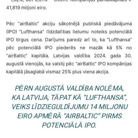
41,819 miljoni eiro.
Pēc “airBaltic” akciju sākotnējā publiskā piedāvājuma
(IPO) “Lufthansa” līdzdalības lielumu noteiks potenciālā
IPO tirgus cena. Darījums paredz arī to, ka “Lufthansa”
pēc potenciālā IPO piederēs ne mazāk kā 5% no
“airBaltic” kapitāla. Latvijas valdība 2024. gada 30.
augustā vienojās, ka valstij pēc “airBaltic” IPO kompānijas
kapitālā jāsaglabā vismaz 25% plus viena akcija.
PĒRN AUGUSTĀ VALDĪBA NOLĒMA,
KA LATVIJA, TĀPAT KĀ “LUFTHANSA”,
VEIKS LĪDZIEGULDĪJUMU 14 MILJONU
EIRO APMĒRĀ “AIRBALTIC” PIRMS
POTENCIĀLĀ IPO.