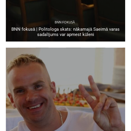
BNN FOKUSĀ
BNN fokusā | Politologa skats: nākamajā Saeimā varas
sadalījums var apmest kūleni